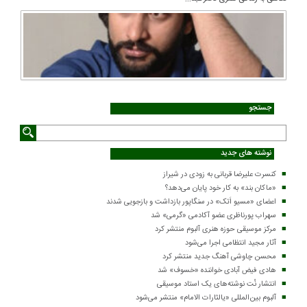
جستجو
نوشته های جدید
کنسرت علیرضا قربانی به زودی در شیراز
«ماکان بند» به کار خود پایان می‌دهد؟
اعضای «مسیو اَتک» در سنگاپور بازداشت و بازجویی شدند
سهراب پورناظری عضو آکادمی «گرمی» شد
مرکز موسیقی حوزه هنری آلبوم منتشر کرد
آثار مجید انتظامی اجرا می‌شود
محسن چاوشی آهنگ جدید منتشر کرد
هادی فیض آبادی خواننده «خسوف» شد
انتشار نُت نوشته‌های یک استاد موسیقی
آلبوم بین‌المللی «یالثارات الامام» منتشر می‌شود