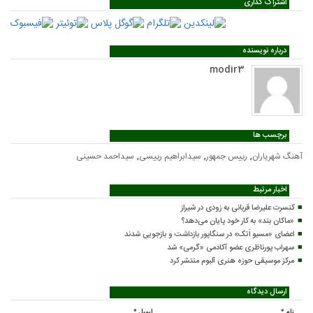
اشتراک گذاری
درباره نویسنده
modir3
برچسب ها
,
,
,
آهنگ شهریاران
رییس جمهور
سیدابراهیم رییسی
سیداحمد حسینی
اخبار مرتبط
کنسرت علیرضا قربانی به زودی در شیراز
«ماکان بند» به کار خود پایان می‌دهد؟
اعضای «مسیو اَتک» در سنگاپور بازداشت و بازجویی شدند
سهراب پورناظری عضو آکادمی «گرمی» شد
مرکز موسیقی حوزه هنری آلبوم منتشر کرد
ارسال دیدگاه
نام
*
ایمیل
*