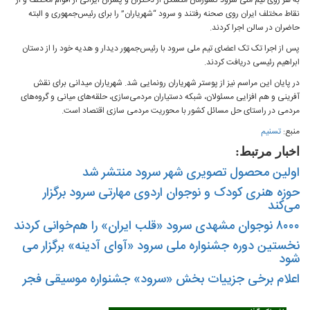
به هر روی تیم ملی سرود کشورمان متشکل از دختران و پسران ایرانی از اقوام مختلف و از
نقاط مختلف ایران روی صحنه رفتند و سرود “شهریاران” را برای رئیس‌جمهوری و البته
حاضران در سالن اجرا کردند.
پس از اجرا تک تک اعضای تیم ملی سرود با رئیس‌جمهور دیدار و هدیه خود را از دستان
ابراهیم رئیسی دریافت کردند.
در پایان این مراسم نیز از پوستر شهریاران رونمایی شد. شهریاران میدانی برای نقش
آفرینی و هم افزایی مسئولان، شبکه دستیاران مردمی‌سازی، حلقه‌های میانی و گروه‌های
مردمی در راستای حل مسائل کشور با محوریت مردمی سازی اقتصاد است.
منبع:
تسنیم
اخبار مرتبط:
اولین محصول تصویری شهر سرود منتشر شد
حوزه هنری کودک و نوجوان اردوی مهارتی سرود برگزار
می‌کند
۸۰۰۰ نوجوان مشهدی سرود «قلب ایران» را هم‌خوانی کردند
نخستین دوره جشنواره ملی سرود «آوای آدینه» برگزار می
شود
اعلام برخی جزییات بخش «سرود» جشنواره موسیقی فجر