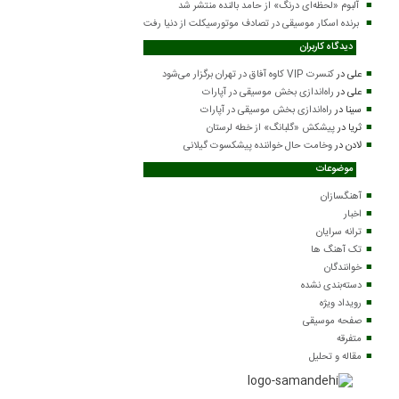
آلبوم «لحظه‌ای درنگ» از حامد بالنده منتشر شد
برنده اسکار موسیقی در تصادف موتورسیکلت از دنیا رفت
دیدگاه کاربران
علی
در
کنسرت VIP کاوه آفاق در تهران برگزار می‌شود
علی
در
راه‌اندازی بخش موسیقی در آپارات
سینا
در
راه‌اندازی بخش موسیقی در آپارات
ثریا
در
پیشکش «گلبانگ» از خطه لرستان
لادن
در
وخامت حال خواننده پیشکسوت گیلانی
موضوعات
آهنگسازان
اخبار
ترانه سرایان
تک آهنگ ها
خوانندگان
دسته‌بندی نشده
رویداد ویژه
صفحه موسیقی
متفرقه
مقاله و تحلیل