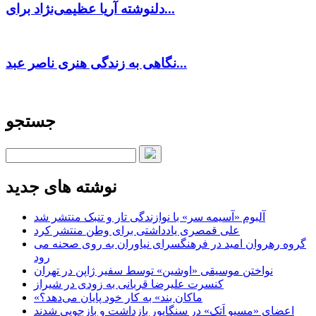
دلنوشته آریا عظیمی‌نژاد برای...
نگاهی به زندگی هنری ناصر عبد...
جستجو
نوشته های جدید
آلبوم «آسیمه سر» با نوازندگی تار و تنبک منتشر شد
علی قمصری یادداشتی برای وطن منتشر کرد
گروه رهروان امید در فرهنگسرای نیاوران به روی صحنه می
رود
نواختن موسیقی «اوشین» توسط سفیر ژاپن در تهران
کنسرت علیرضا قربانی به زودی در شیراز
«ماکان بند» به کار خود پایان می‌دهد؟
اعضای «مسیو اَتک» در سنگاپور بازداشت و بازجویی شدند