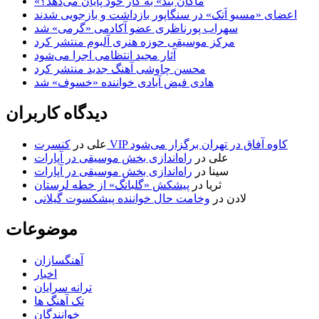
«ماکان بند» به کار خود پایان می‌دهد؟
اعضای «مسیو اَتک» در سنگاپور بازداشت و بازجویی شدند
سهراب پورناظری عضو آکادمی «گرمی» شد
مرکز موسیقی حوزه هنری آلبوم منتشر کرد
آثار مجید انتظامی اجرا می‌شود
محسن چاوشی آهنگ جدید منتشر کرد
هادی فیض آبادی خواننده «خسوف» شد
دیدگاه کاربران
کنسرت VIP کاوه آفاق در تهران برگزار می‌شود
علی
در
علی
در
راه‌اندازی بخش موسیقی در آپارات
سینا
در
راه‌اندازی بخش موسیقی در آپارات
ثریا
در
پیشکش «گلبانگ» از خطه لرستان
لادن
در
وخامت حال خواننده پیشکسوت گیلانی
موضوعات
آهنگسازان
اخبار
ترانه سرایان
تک آهنگ ها
خوانندگان