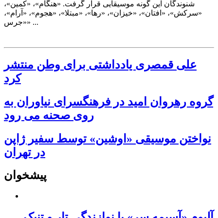
شنوندگان این گونه موسیقایی قرار گرفت. «هنگام»، «کمین»،
«سرکش»، «افتان»، «خیزان»، «رها»، «مبتلا»، «هجوم»، «آرام»،
«جرس» ...
علی قمصری یادداشتی برای وطن منتشر
کرد
گروه رهروان امید در فرهنگسرای نیاوران به
روی صحنه می رود
نواختن موسیقی «اوشین» توسط سفیر ژاپن
در تهران
پیشخوان
آلبوم «آسیمه سر» با نوازندگی تار و تنبک