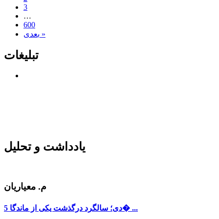
3
…
600
بعدی »
تبلیغات
یادداشت و تحلیل
م. معیاریان
5 دی؛ سالگرد درگذشت یکی از ماندگا� ...