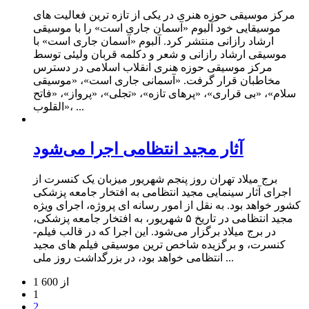
مرکز موسیقی حوزه هنری در یکی از تازه ترین فعالیت های
موسیقایی خود آلبوم «آسمان جاری است» را با موسیقی
ارشاد رازانی منتشر کرد. آلبوم «آسمان جاری است» با
موسیقی ارشاد رازانی و شعر و دکلمه قربان ولیئی توسط
مرکز موسیقی حوزه هنری انقلاب اسلامی در دسترس
مخاطبان قرار گرفت. «آسمانی جاری است»، «موسیقی
سلام»، «بی قراری»، «پرهای تازه»، «تجلی»، «پرواز»، «فاتح
القلوب»، ...
آثار مجید انتظامی اجرا می‌شود
برج میلاد تهران روز پنجم شهریور میزبان یک کنسرت از
اجرای آثار سینمایی مجید انتظامی به افتخار جامعه پزشکی
کشور خواهد بود. به نقل از امور رسانه ای پروژه، اجرای ویژه
مجید انتظامی در تاریخ ۵ شهریور، به افتخار جامعه پزشکی،
در برج میلاد برگزار می‌شود. این اجرا که در قالب فیلم-
کنسرت، و برگزیده شاخص ترین موسیقی فیلم های مجید
انتظامی خواهد بود، در بزرگداشت روز ملی ...
1 از 600
1
2