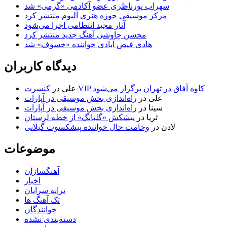
سهراب پورناظری عضو آکادمی «گرمی» شد
مرکز موسیقی حوزه هنری آلبوم منتشر کرد
آثار مجید انتظامی اجرا می‌شود
محسن چاوشی آهنگ جدید منتشر کرد
هادی فیض آبادی خواننده «خسوف» شد
دیدگاه کاربران
کنسرت VIP کاوه آفاق در تهران برگزار می‌شود
علی
در
علی
در
راه‌اندازی بخش موسیقی در آپارات
سینا
در
راه‌اندازی بخش موسیقی در آپارات
ثریا
در
پیشکش «گلبانگ» از خطه لرستان
لادن
در
وخامت حال خواننده پیشکسوت گیلانی
موضوعات
آهنگسازان
اخبار
ترانه سرایان
تک آهنگ ها
خوانندگان
دسته‌بندی نشده