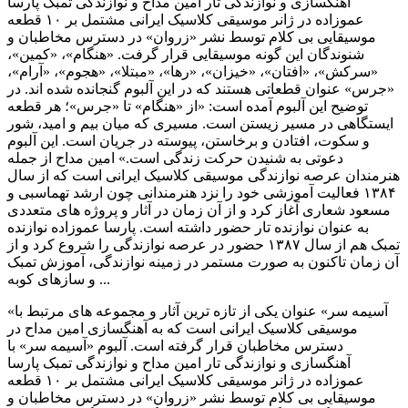
آهنگسازی و نوازندگی تار امین مداح و نوازندگی تمبک پارسا
عموزاده در ژانر موسیقی کلاسیک ایرانی مشتمل بر ۱۰ قطعه
موسیقایی بی کلام توسط نشر «زروان» در دسترس مخاطبان و
شنوندگان این گونه موسیقایی قرار گرفت. «هنگام»، «کمین»،
«سرکش»، «افتان»، «خیزان»، «رها»، «مبتلا»، «هجوم»، «آرام»،
«جرس» عنوان قطعاتی هستند که در این آلبوم گنجانده شده اند. در
توضیح این آلبوم آمده است: «از «هنگام» تا «جرس»؛ هر قطعه
ایستگاهی در مسیر زیستن است. مسیری که میان بیم و امید، شور
و سکوت، افتادن و برخاستن، پیوسته در جریان است. این آلبوم
دعوتی به شنیدن حرکت زندگی است.» امین مداح از جمله
هنرمندان عرصه نوازندگی موسیقی کلاسیک ایرانی است که از سال
۱۳۸۴ فعالیت آموزشی خود را نزد هنرمندانی چون ارشد تهماسبی و
مسعود شعاری آغاز کرد و از آن زمان در آثار و پروژه های متعددی
به عنوان نوازنده تار حضور داشته است. پارسا عموزاده نوازنده
تمبک هم از سال ۱۳۸۷ حضور در عرصه نوازندگی را شروع کرد و از
آن زمان تاکنون به صورت مستمر در زمینه نوازندگی، آموزش تمبک
و سازهای کوبه ...
«آسیمه سر» عنوان یکی از تازه ترین آثار و مجموعه های مرتبط با
موسیقی کلاسیک ایرانی است که به آهنگسازی امین مداح در
دسترس مخاطبان قرار گرفته است. آلبوم «آسیمه سر» با
آهنگسازی و نوازندگی تار امین مداح و نوازندگی تمبک پارسا
عموزاده در ژانر موسیقی کلاسیک ایرانی مشتمل بر ۱۰ قطعه
موسیقایی بی کلام توسط نشر «زروان» در دسترس مخاطبان و