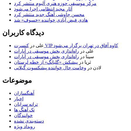
مرکز موسیقی حوزه هنری آلبوم منتشر کرد
آثار مجید انتظامی اجرا می‌شود
محسن چاوشی آهنگ جدید منتشر کرد
هادی فیض آبادی خواننده «خسوف» شد
دیدگاه کاربران
کنسرت VIP کاوه آفاق در تهران برگزار می‌شود
علی
در
علی
در
راه‌اندازی بخش موسیقی در آپارات
سینا
در
راه‌اندازی بخش موسیقی در آپارات
ثریا
در
پیشکش «گلبانگ» از خطه لرستان
لادن
در
وخامت حال خواننده پیشکسوت گیلانی
موضوعات
آهنگسازان
اخبار
ترانه سرایان
تک آهنگ ها
خوانندگان
دسته‌بندی نشده
رویداد ویژه