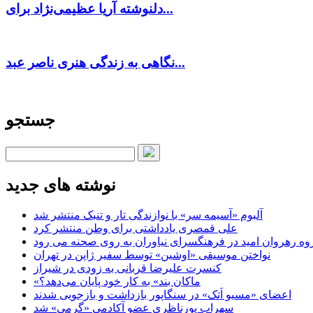
دلنوشته آریا عظیمی‌نژاد برای...
نگاهی به زندگی هنری ناصر عبد...
جستجو
نوشته های جدید
آلبوم «آسیمه سر» با نوازندگی تار و تنبک منتشر شد
علی قمصری یادداشتی برای وطن منتشر کرد
وه رهروان امید در فرهنگسرای نیاوران به روی صحنه می رود
نواختن موسیقی «اوشین» توسط سفیر ژاپن در تهران
کنسرت علیرضا قربانی به زودی در شیراز
«ماکان بند» به کار خود پایان می‌دهد؟
اعضای «مسیو اَتک» در سنگاپور بازداشت و بازجویی شدند
سهراب پورناظری عضو آکادمی «گرمی» شد