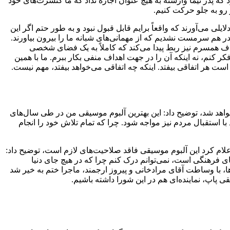
که پدر نیما وارسته به هیچ عنوان اجازه نداد که ما کنسرت‌های خود
 رو به جلو حرکت کنیم.
ایلی می‌آورند که واقعاً برایم قابل قبول نبود و به طور حتم اگر این
در هم سرمست نشدیم که از مهمانی‌های شبانه ما را بیرون بیاورند.
ادف همسرم نیز ربط پیدا می‌کند که کاملاً به یک فضای شخصی
ر کنم، نه اینکه آن را در جهت اهداف منفی بکار ببرم. ما با همین
است هر اتفاقی بیفتد. اینکه چه اتفاقی می‌خواهد بیفتد، مهم نیست.
ید خود که با عنوان «۹۴» از روز چهارشنبه ۲۴ تیرماه روانه بازار موسیقی خواهد شد، توضیح داد: این بهترین آلبوم موسیقی من در طی سال‌های
د با استقبال مردم نیز مواجه شود. چرا که تمام تلاش خود را انجام
لام کرد این آلبوم موسیقی فاقد صلاحیت‌های لازم است، توضیح داد:
ای فرهنگی است، نمی‌توانم درک کنم چرا که در هیچ جای دنیا
ها، با وساطت آقای مرادخانی و پیروز ارجمند، ماجرا ختم به خیر شد
 پاپ، نماینده‌ای هم در این شورا داشته باشیم.