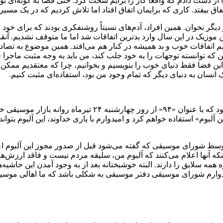
از دست دادم که واقعا کار را برایم سخت کرد. حتی فضا به گونه‌ای بود 
ق بیفتد. کاری که برایمان اتفاق افتاد اما تلاش کردیم که در یک مسیر
دیگر نخوان. همین افراد، آدم‌های نسبتاً روشنفکری بودند که برای خود دل
ن موزیک در این سال وارد بدترین اتفاقات شد اما ما متوقف نشدیم. آنق
دیم اتفاقات خوب و بد همیشه در کنار هم می‌افتد. همین موضوع به تص
ن که توانسته توجهات را به خود جلب کند، من باید به وجه مثبت ماجرا فک
 این فضا فقط دنیای خوب را بنویسیم و بخوانیم، چرا که معتقدیم ممکن 
نسان به دنیای دیگر که تمام وجود من بود، استفاده‌ای مثبت کنیم.
بهادری در بخش دیگری از صحبت‌های خود درباره انتشار آلبوم جد
 آلبوم» استفاده خواهم کرد و امیدوارم با یاری خداوند، این آلبوم بتوان
 توسط شورای موسیقی که گفته می‌شود قبل از صدور مجوز این آلبوم اع
که آنها اعلام می‌کنند که آلبوم من، سلیقه مردم نیست و فاقد ارزش‌ه
مه سلایق را دارند. البته خوشبختانه بعد از به وجود آمدن این حاشیه‌
امیدوارم شورای موسیقی دفتر موسیقی به شکلی باشد که ما اهالی موسیقی