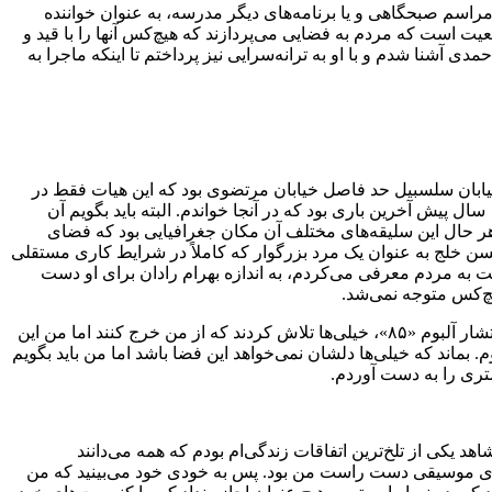
اسم صبحگاهی و یا برنامه‌های دیگر مدرسه، به عنوان خواننده
 است که مردم به فضایی می‌پردازند که هیچ‌کس آنها را با قید و
 آشنا شدم و با او به ترانه‌سرایی نیز پرداختم تا اینکه ماجرا به
 خیابان سلسبیل حد فاصل خیابان مرتضوی بود که این هیات فقط در
دهه اول محرم تشکیل می‌شد و آدم‌های متفاوتی داشت که باعث شد من چند سالی را در این تکیه به خواندن مشغول شوم و فکر می‌کنم ۱۲ سال پیش آخرین باری بود که در آنجا خواندم. البته باید بگویم آن
 هر حال این سلیقه‌های مختلف آن مکان جغرافیایی بود که فضای
سن خلج به عنوان یک مرد بزرگوار که کاملاً در شرایط کاری مستقلی
 به مردم معرفی می‌کردم، به اندازه بهرام رادان برای او دست
یچ‌کس متوجه نمی‌شد.
بهادری تصریح کرد: در آن دوران حسن خلج تریبون‌های مهمی را به من داد و می‌توانم بگویم او در حق من بزرگواری زیادی کرد. البته بعد از انتشار آلبوم «۸۵»، خیلی‌ها تلاش کردند که از من خرج کنند اما من این
ماند که خیلی‌ها دلشان نمی‌خواهد این فضا باشد اما من باید بگویم
شتری را به دست آوردم.
نده آلبوم «۹۴» در بخش دیگری از صحبت‌های خود به ماجرای تصادف همسرش در سال ۹۲ اشاره کرد و گفت: من در شهریور سال ۹۲ شاهد یکی از تلخ‌ترین اتفاقات زندگی‌ام بودم که همه می‌دانند
ای موسیقی دست راست من بود. پس به خودی خود می‌بینید که من