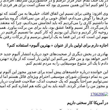
در یک جنگ تمام عیار قرار گرفتم و در جانسوزترین شرایط، افرادی را 
را لغو کنیم اما این همین مسیری بود که ممکن است برای هر فردی اتفا
وی افزود: وقتی برای نسیم این اتفاق افتاد، خیلی‌ها به من گفتند که تو 
حرف‌ها را گوش می‌دادم، اتفاق خوبی برای من نمی‌افتاد. گروه بنیامی
ما داشتیم کاری را می‌کردیم که باید انجامش می‌دادیم، چرا که معتق
بازمی‌گردد. اگر نسیم واقعا عشق بود، باید برای من برکت بیاورد. همی
روحیه کار کردیم و دنبال این بودیم که کار کنیم. ما تصمیم گرفتیم در
مهم این است که در این فضا به یک آرامش برسیم و از برکات رفتن یک ا
اجازه دارم برای اولین بار از عنوان « بهترین آلبوم» استفاده کنم؟
اخیر خواهد بود و من فکر می‌کنم این اولین بار است که از واژه «بهترین
دادم تا یک اثر متنوع موسیقایی را به مردم تقدیم کنم.
این خواننده درباره حاشیه‌های پیش آمده برای صدور مجوز این آلبوم
من به تمام دوستان شورای موسیقی احترام ویژه‌ای قائل هستم اما این
نمی‌توانیم صراحتاً بگوییم که یک جمعیت اندک، صلاحیت قضاوت درباره ه
و مجوز من را صادر کردند. البته باید به این نکته هم اشاره کنم که 
در آمریکا کار سختی داریم