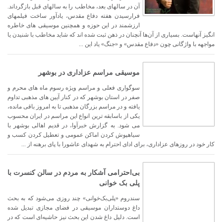
آن در سالهای بعد، مخاطب را به سالهای قبل بازگرداند.
فرارسیدن هفته دفاع مقدس، یادآور ساخت فیلمهای
ارزشمند در این حوزه و همچنین موسیقی های خاطره
انگیز آنهاست. بسیاری از آن‌ها آنچنان در ذهن ثبت شده اند که شاید مخاطب با شنیدن یا
مواجهه با واژگانی چون «دفاع مقدس» و «جنگ» یاد این ...
موسیقی مراسم عزاداری در بوشهر
سوگواری فعلی و مراسم ویژه رسوم ماه های محرم و
صفر در استان بوشهر که در کنار آیین های مذهبی تداوم
یافته و در مراسم بزرگان مذهبی تا به امروز باقی مانده،
یکی از باسابقه ترین انواع این مراسم در ایران محسوب
می شود. به گزارش خبرآوا، در قدیم اهالی بوشهر با
سیاهپوش کردن اماکن عمومی و تعطیل کردن کسب و
کار خود در روزهای عزاداری، برای ادای احترام به شهدای عاشورا با پای برهنه از ...
بی‌احترامی آشکار به مردم در سالن کنسرت با
پلی بک خوانی
سندروم «پلی‌بک‌خوانی» چند روزی می‌شود که به بحث
داغ دوستداران موسیقی در فضای مجازی تبدیل شده
است. دلیل داغ شدن این بحث نیز حاشیه‌ای است که در