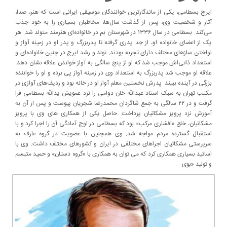
ایرج بسطامی، یکی از ماندگارترین خوانندگان موسیقی ایرانی است که هنر، صدا،
آثار و شخصیت وی، پس از گذشت سال‌ها، مخاطبان بسیاری را به خود جذب
می‌کند. بسطامی در سال ۱۳۳۶ در شهرستان بم در خانواده‌ای هنرمند متولد شد. هر
یک از اعضای خانواده او، از جد پدری گرفته تا پدربزرگ و پدر او در زمینه آواز و
نواختن سازهای مختلف دارای تجربه بودند. تولد و رشد ایرج در چنین خانواده‌ای و
استعداد ذاتی‌اش موجب شد که او از پنج سالگی به آواز خواندن علاقه نشان دهد.
علاقه او موجب شد پدربزرگ به استعداد وی در زمینه آواز پی برده و او را خواننده
بزرگی در آینده ببیند. پدرش نخستین معلم آواز او در خانه بود و ردیف‌های آوازی در
مکتب تهران به سبک استاد عبدالله خان دوامی را نزد عمویش یدالله بسطامی فرا
گرفت و در ۲۲ سالگی به جمع شاگردان محمدرضا شجریان پیوست و پس از آن به
آموزش نزد پرویز مشکاتیان پرداخت. حاصل یکی از همکاری های وی با پرویز
مشکاتیان، خلق «افشاری مرکب» بود که بسطامی در اوج آمادگی آن را اجرا کرد و با
استقبال گسترده مردم مواجه شد. وی همچنین با عضویت در گروه عارف به
سرپرستی مشکاتیان اجراهای مختلفی در ایران و کشورهای مختلف داشت. وی با
اساتید بسیاری همکاری کرد که می توان به همکاری با «گروه دستان» و حمید متبسم
و تولید «بوی ...