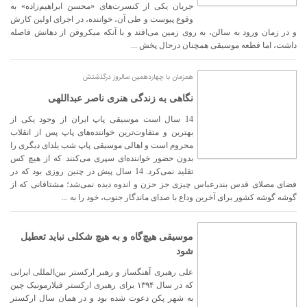
جریان یکی از کنسرت‌های «محسن ابراهیم‌زاده» به
وقوع پیوست و طی آن، خواننده، در اجرای اولین کارش
و در زمان ورود به سالن، به روی زمین می‌افتد و با آنکه میکروفن از دهانش فاصله
داشت، اما قطعه موسیقی همچنان درحال پخش ...
همزمان با چهاردهمین سالروز درگذشتش
نگاهی به زندگی هنری ناصر عبداللهی
14 سال است موسیقی پاپ ایران از وجود یکی از
بهترین و متفاوت‌ترین خواننده‌های پاپ پس از انقلاب
محروم است و اهالی موسیقی پاپ شب یلدای دیگری را
بدون حضور خواننده‌ای سپری می‌کنند که از هیچ کس
تقلید نمی‌کرد. 14 سال پیش در چنین روزی بود که در
فضای مصلای قدس بندرعباس چیزی جز حزن و اندوه دیده نمی‌شد؛ مشتاقانی که از
گوشه گوشه کشور برای آخرین وداع با صدای ماندگار جنوب، خود را به ...
موسیقی هیچ‌گاه و به هیچ شکلی نباید تعطیل
شود
علی رهبری آهنگساز و رهبر ارکستر بین‌المللی ایرانی
که در سال ۱۳۹۴ برای رهبری ارکستر فیلارمونیک چین
به شهر پکن دعوت شده بود و در همان سال ارکستر