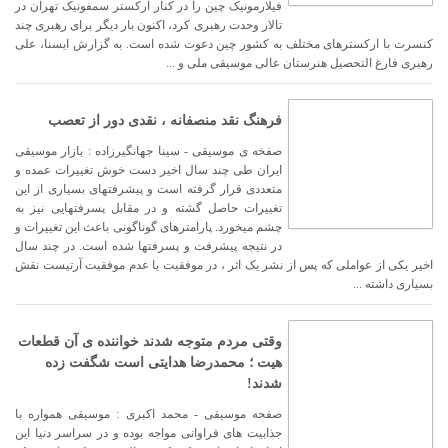
فیلارمونیک چین را در کنار ارکستر سمفونیک تهران در
تالار وحدت رهبری کرد، اکنون بار دیگر برای رهبری چند
کنسرت با ارکسترهای مختلف به کشور چین دعوت شده است. به گزارش ایسنا، علی
رهبری فارغ التحصیل هنرستان عالی موسیقی ملی و ...
فرهنگ نقد منصفانه ، نقدی دور از تعصب
صفخه ی موسیقی - سینا جهانگیرزاده : بازار موسیقی
ایران طی چند سال اخیر دست خوش تغییرات عمده و
متعددی قرار گرفته است و پیشرفتهای بسیاری از این
تغییرات حاصل گشته و در مقابل پسرفتهایی نیز به
چشم میخورد. پارامترهای گوناگونی باعث این تغییرات و
در نتیجه پیشرفت و پسرفتها شده است. در چند سال
اخیر یکی از عواملی که پس از نشر یک اثر ، در موفقیت یا عدم موفقیت آرتیست نقش
بسیاری داشته ...
وقتی مردم متوجه شدند خواننده ی آن قطعات
هیت ؛ محمدرضا هدایتی است شگفت زده
شدند!
صفحه موسیقی - محمد اکبری : موسیقی همواره با
جذابیت های فراوانی مواجه بوده و در سراسر دنیا این