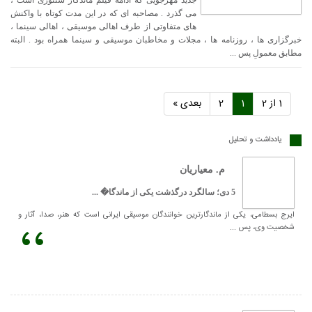
می گذرد . مصاحبه ای که در این مدت کوتاه با واکنش
های متفاوتی از طرف اهالی موسیقی ، اهالی سینما ،
خبرگزاری ها ، روزنامه ها ، مجلات و مخاطبان موسیقی و سینما همراه بود . البته
مطابق معمولِ پس ...
1 از 2
1
2
بعدی »
یادداشت و تحلیل
م. معیاریان
5 دی؛ سالگرد درگذشت یکی از ماندگا� ...
،،
ایرج بسطامی، یکی از ماندگارترین خوانندگان موسیقی ایرانی است که هنر، صدا، آثار و
شخصیت وی، پس ...