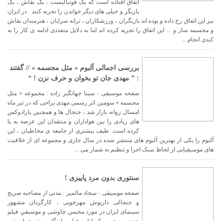
اتفاق افتاده است که یک فوتبالیست ، یک نقاش ، یک
بازیگر و خیلی های دیگر خواندن را تجربه کنند . در ایران
نیز این اتفاق رخ داده و بوده اند بازیگران ، ورزشکاران ، ترانه سرایان ، هنرمندان نقاش
و مجسمه ساز و ... این اتفاق را تجربه کرده اند اما به دلایل متعددی ادامه ی کار را به
کندی انجام ...
بررسی اجمالی آلبوم « مثل مجسمه » // گفتند
: ” مهدی جان تو بخوان و حرف نزن ! “
صفحه موسیقی - سینا جهانگیر زاده : مجموعه « مثل
مجسمه » سومین اثر رسمی مهدی یراحی که در تیر ماه
امسال روانه بازار شد ، جنجال ها و همچنین پارادوکس
های زیادی را بین هواداران و منتقدان این عرصه به پا
کرده است. طیف بیشتری از جامعه ی مخاطبان ، این
آلبوم را یکی از بهترین آلبوم های منتشر شده در سال جاری و مجموعه ای از خلاقیت
های موسیقیایی از لحاظ سبک اجرا و تنظیم به شمار می ...
سنتوری بدون مرد پاییزی !
صفحه موسیقی - سجاد مالمیر : مدتی از مصاحبه صریح
و جنجالی داریوش مهرجویی ، کارگردان مشهور
سینمای ایران در مورد محسن چاوشی و موسیقیِ فیلم
جدید مهرجویی که ادامه فیلم ماندگار سنتوری است ،