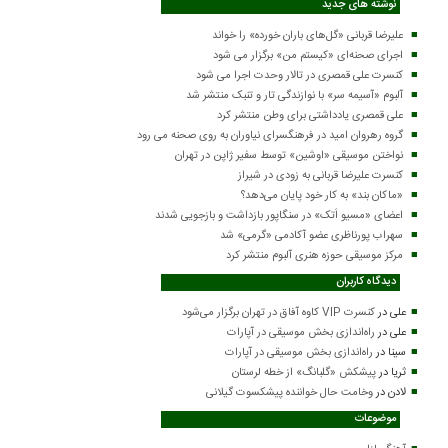
نوشته های جدید
علیرضا قربانی «گل‌های باران خورده» را خواند
اجرای صحنه‌ای «کیستم من» برگزار می شود
کنسرت علی قمصری در تالار وحدت اجرا می شود
آلبوم «آسیمه سر» با نوازندگی تار و تنبک منتشر شد
علی قمصری یادداشتی برای وطن منتشر کرد
گروه رهروان امید در فرهنگسرای نیاوران به روی صحنه می رود
نواختن موسیقی «اوشین» توسط سفیر ژاپن در تهران
کنسرت علیرضا قربانی به زودی در شیراز
«ماکان بند» به کار خود پایان می‌دهد؟
اعضای «مسیو اَتک» در سنگاپور بازداشت و بازجویی شدند
سهراب پورناظری عضو آکادمی «گرمی» شد
مرکز موسیقی حوزه هنری آلبوم منتشر کرد
دیدگاه کاربران
علی
در
کنسرت VIP کاوه آفاق در تهران برگزار می‌شود
علی
در
راه‌اندازی بخش موسیقی در آپارات
سینا
در
راه‌اندازی بخش موسیقی در آپارات
ثریا
در
پیشکش «گلبانگ» از خطه لرستان
لادن
در
وخامت حال خواننده پیشکسوت گیلانی
موضوعات