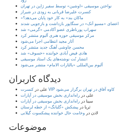
نواختن موسیقی «اوشین» توسط سفیر ژاپن در تهران
کنسرت علیرضا قربانی به زودی در شیراز
«ماکان بند» به کار خود پایان می‌دهد؟
اعضای «مسیو اَتک» در سنگاپور بازداشت و بازجویی شدند
سهراب پورناظری عضو آکادمی «گرمی» شد
مرکز موسیقی حوزه هنری آلبوم منتشر کرد
آثار مجید انتظامی اجرا می‌شود
محسن چاوشی آهنگ جدید منتشر کرد
هادی فیض آبادی خواننده «خسوف» شد
انتشار نُت نوشته‌های یک استاد موسیقی
آلبوم بین‌المللی «یالثارات الامام» منتشر می‌شود
دیدگاه کاربران
کنسرت VIP کاوه آفاق در تهران برگزار می‌شود
علی
در
علی
در
راه‌اندازی بخش موسیقی در آپارات
سینا
در
راه‌اندازی بخش موسیقی در آپارات
ثریا
در
پیشکش «گلبانگ» از خطه لرستان
لادن
در
وخامت حال خواننده پیشکسوت گیلانی
موضوعات