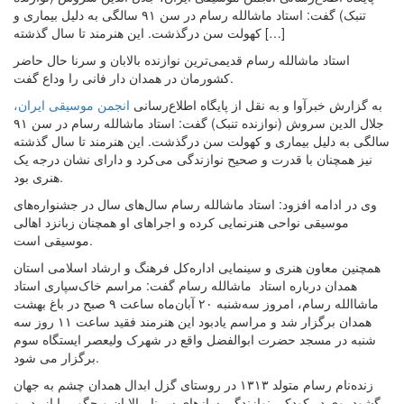
تنبک) گفت: استاد ماشالله رسام در سن ۹۱ سالگی به دلیل بیماری و
کهولت سن درگذشت. این هنرمند تا سال گذشته […]
استاد ماشالله رسام قدیمی‌ترین نوازنده بالابان و سرنا حال حاضر
کشورمان در همدان دار فانی را وداع گفت.
به گزارش خبرآوا و به نقل از پایگاه اطلاع‌رسانی
انجمن موسیقی ایران،
جلال الدین سروش (نوازنده تنبک) گفت: استاد ماشالله رسام در سن ۹۱
سالگی به دلیل بیماری و کهولت سن درگذشت. این هنرمند تا سال گذشته
نیز همچنان با قدرت و صحیح نوازندگی می‌کرد و دارای نشان درجه یک
هنری بود.
وی در ادامه افزود: استاد ماشالله رسام سال‌های سال در جشنواره‌های
موسیقی نواحی هنرنمایی کرده و اجراهای او همچنان زبانزد اهالی
موسیقی است.
همچنین معاون هنری و سینمایی اداره‌کل فرهنگ و ارشاد اسلامی استان
همدان درباره استاد ماشالله رسام گفت: مراسم خاک‌سپاری استاد
ماشاالله رسام، امروز سه‌شنبه ۲۰ آبان‌ماه ساعت ۹ صبح در باغ بهشت
همدان برگزار شد و مراسم یادبود این هنرمند فقید ساعت ۱۱ روز سه
شنبه در مسجد حضرت ابوالفضل واقع در شهرک ولیعصر ایستگاه سوم
برگزار می شود.
زنده‌نام رسام متولد ۱۳۱۳ در روستای گزل ابدال همدان چشم به جهان
گشود. وی در کودکی نوازندگی سازهای سرنا، بالابان و چگور را از پدر و