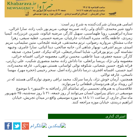
اسامی هنرمندان شرکت‌کننده به شرح زیر است:
داوود شیر محمدی، اکتای ولی زاده، صبرینه توپچی، مریم پور نایب زاده، سارا غزالی،
ستاره ابراهیمی، رویا طهماسبی، سهیل کارگر، مرضیه غیاثوند، شیرین عزیززاده، کیمیا
زمردی، عاطفه یگانه، منیره السادات جارچیان، مرضیه حسینی، عطیه سیفی، زهرا
جاذب مشتاق، مروارید رضوانی، ترنم محمدتقی، فرشته علیجانی، متین سلیمانی، مریم
امیدی، مریم اشرفی، نوبهار شاهی آذر، حانیه صالحی، دینا اثباتی، سارا عامری، وجیهه
نشاسته گیر، پرتو پورقرائی، شاینا استادرجبعلی، غزاله نیکزاد، خضرا مجرد، صدیقه
کارگر، سمیه جعفری، مینا عاطفی، محسن نراقی، معصومه خزائی، افسانه خزائی،
معصومه ولی نژاد، پریسا براتعلی، ندا داداش زاده، محمد منصوری شکیب، علی زیارتی،
فرانه بلوچ، حسین شعبانی، شکوفه نوائی لواسانی، هستی مهربانی، عارفه محمدزاده،
امید حسنی، افسانه اقجری، درسا داداش زاده اصل، سحر رحیمی (حجره مهر)، مهسا
ناسخی، عارفه تولائی.
همچنین، آرمان خوش نژاد، پارسا سرلک، محمد نراقی رضوی نوازندگانی هستند که در
این رویداد برای هنردوستان قطعاتی را می‌نوازند.
علاقه‌مندان به هنرهای تجسمی برای تماشای آثار راه‌یافته به «لامینور» با موضوع
موسیقی در دنیای پیرامون انسان می‌توانند از روز جمعه، ۲۱ تا روز سه‌شنبه، ۲۵ شهریور
ماه سال جاری، از ساعت ۱۱ تا ۱۸ به موزه موسیقی واقع در میدان تجریش، خیابان
ابراهیم دربندی، خیابان موزه مراجعه کنند.
اشتراک گذاری