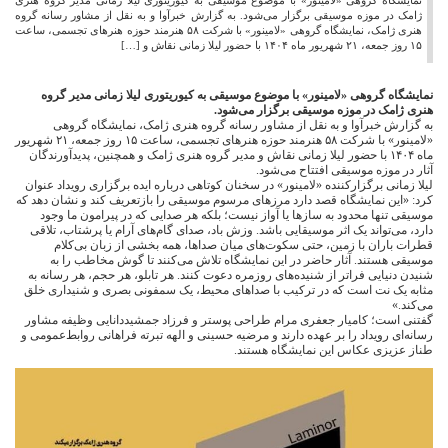
نمایشگاه گروهی «لامینور» با موضوع موسیقی به کیوریتوری لیلا زمانی مدیر گروه هنری
ژامک در موزه موسیقی برگزار می‌شود. به گزارش خبرآوا و به نقل از مشاور رسانه گروه
هنری ژامک، نمایشگاه گروهی «لامینور» با شرکت ۵۸ هنرمند حوزه هنرهای تجسمی، ساعت
۱۵ روز جمعه، ۲۱ شهریور ماه ۱۴۰۴ با حضور لیلا زمانی نقاش و […]
نمایشگاه گروهی «لامینور» با موضوع موسیقی به کیوریتوری لیلا زمانی مدیر گروه
هنری ژامک در موزه موسیقی برگزار می‌شود.
به گزارش خبرآوا و به نقل از مشاور رسانه گروه هنری ژامک، نمایشگاه گروهی
«لامینور» با شرکت ۵۸ هنرمند حوزه هنرهای تجسمی، ساعت ۱۵ روز جمعه، ۲۱ شهریور
ماه ۱۴۰۴ با حضور لیلا زمانی نقاش و مدیر گروه هنری ژامک و همچنین، پدیدآورندگان
آثار در موزه موسیقی افتتاح می‌شود.
لیلا زمانی برگزارکننده «لامینور» در سخنان کوتاهی درباره ایده برگزاری رویداد عنوان
کرد: «این نمایشگاه قصد دارد مرزهای مرسوم موسیقی را بازتعریف کند و نشان دهد که
موسیقی تنها محدود به سازها یا آواز نیست؛ بلکه هر صدایی که در پیرامون ما وجود
دارد، می‌تواند یک اثر موسیقایی باشد. وزش باد، صدای گام‌های آرام یا پرشتاب، تلاقی
قطرات باران با زمین، حتی سکوت‌های میان صداها، همه بخشی از زبان بی‌کلام
موسیقی هستند. آثار حاضر در این نمایشگاه تلاش می‌کنند تا گوش مخاطب را به
شنیدن دنیایی فراتر از شنیده‌های روزمره دعوت کنند. هر تابلو، هر حجم، هر رسانه به
مثابه یک نت است که در ترکیب با صداهای محیط، یک سمفونی بصری و شنیداری خلق
می‌کند.»
گفتنی است؛ کامیار جعفری مرام طراحی پوستر و فرزاد جمشیددانایی وظیفه مشاور
رسانه‌ای رویداد را بر عهده دارند و مرضیه حسینی و الهه تبرته فراهانی روابط‌عمومی و
طناز عزیزی عکاس این نمایشگاه هستند.