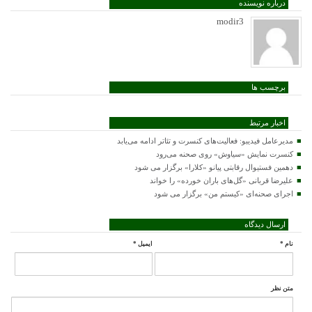
درباره نویسنده
modir3
برچسب ها
اخبار مرتبط
مدیرعامل فیدیبو: فعالیت‌های کنسرت و تئاتر ادامه می‌یابد
کنسرت‌ نمایش «سیاوش» روی صحنه می‌رود
دهمین فستیوال رقابتی پیانو «کلارا» برگزار می شود
علیرضا قربانی «گل‌های باران خورده» را خواند
اجرای صحنه‌ای «کیستم من» برگزار می شود
ارسال دیدگاه
نام
*
ایمیل
*
متن نظر