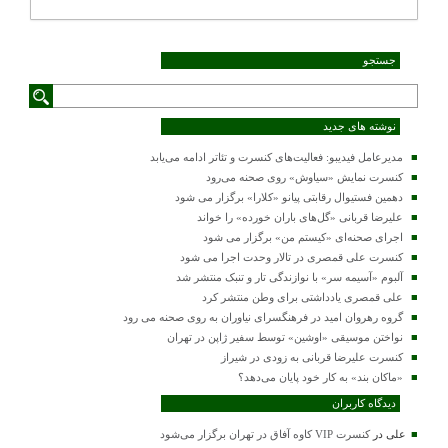
جستجو
نوشته های جدید
مدیرعامل فیدیبو: فعالیت‌های کنسرت و تئاتر ادامه می‌یابد
کنسرت‌ نمایش «سیاوش» روی صحنه می‌رود
دهمین فستیوال رقابتی پیانو «کلارا» برگزار می شود
علیرضا قربانی «گل‌های باران خورده» را خواند
اجرای صحنه‌ای «کیستم من» برگزار می شود
کنسرت علی قمصری در تالار وحدت اجرا می شود
آلبوم «آسیمه سر» با نوازندگی تار و تنبک منتشر شد
علی قمصری یادداشتی برای وطن منتشر کرد
گروه رهروان امید در فرهنگسرای نیاوران به روی صحنه می رود
نواختن موسیقی «اوشین» توسط سفیر ژاپن در تهران
کنسرت علیرضا قربانی به زودی در شیراز
«ماکان بند» به کار خود پایان می‌دهد؟
دیدگاه کاربران
علی
در
کنسرت VIP کاوه آفاق در تهران برگزار می‌شود