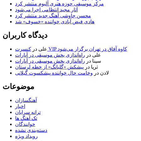
مرکز موسیقی حوزه هنری آلبوم منتشر کرد
آثار مجید انتظامی اجرا می‌شود
محسن چاوشی آهنگ جدید منتشر کرد
هادی فیض آبادی خواننده «خسوف» شد
دیدگاه کاربران
کنسرت VIP کاوه آفاق در تهران برگزار می‌شود
علی
در
علی
در
راه‌اندازی بخش موسیقی در آپارات
سینا
در
راه‌اندازی بخش موسیقی در آپارات
ثریا
در
پیشکش «گلبانگ» از خطه لرستان
لادن
در
وخامت حال خواننده پیشکسوت گیلانی
موضوعات
آهنگسازان
اخبار
ترانه سرایان
تک آهنگ ها
خوانندگان
دسته‌بندی نشده
رویداد ویژه