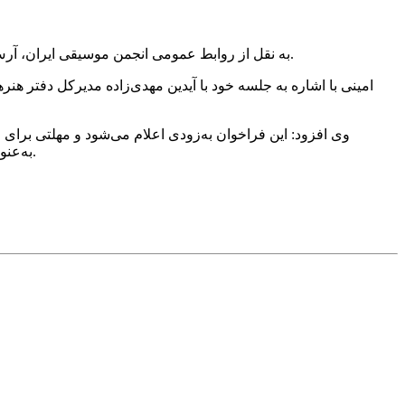
به نقل از روابط عمومی انجمن موسیقی ایران، آرش امینی دبیر چهل‌ویکمین دوره جشنواره بین‌المللی موسیقی فجر، از برگزاری مسابقه طراحی پوستر این دوره و انتشار فراخوان آن خبر داد.
امینی با اشاره به جلسه خود با آیدین مهدی‌زاده مدیرکل دفتر 
وی افزود: این فراخوان به‌زودی اعلام می‌شود و مهلتی برای
به‌عنوان مدیر هنری انتخاب می‌شود. همچنین نمایشگاهی از آثار ارسال‌شده برگزار خواهد شد که جزئیات آن در روزهای آینده اطلاع‌رسانی می‌شود.