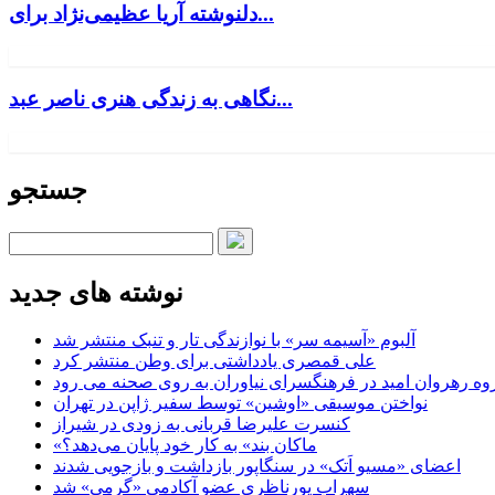
دلنوشته آریا عظیمی‌نژاد برای...
نگاهی به زندگی هنری ناصر عبد...
جستجو
نوشته های جدید
آلبوم «آسیمه سر» با نوازندگی تار و تنبک منتشر شد
علی قمصری یادداشتی برای وطن منتشر کرد
وه رهروان امید در فرهنگسرای نیاوران به روی صحنه می رود
نواختن موسیقی «اوشین» توسط سفیر ژاپن در تهران
کنسرت علیرضا قربانی به زودی در شیراز
«ماکان بند» به کار خود پایان می‌دهد؟
اعضای «مسیو اَتک» در سنگاپور بازداشت و بازجویی شدند
سهراب پورناظری عضو آکادمی «گرمی» شد