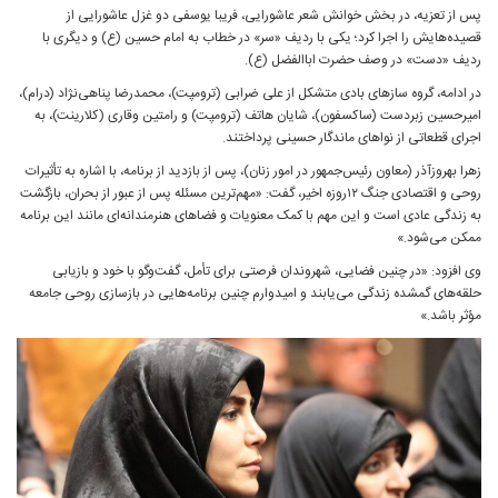
پس از تعزیه، در بخش خوانش شعر عاشورایی، فریبا یوسفی دو غزل عاشورایی از
قصیده‌هایش را اجرا کرد؛ یکی با ردیف «سر» در خطاب به امام حسین (ع) و دیگری با
ردیف «دست» در وصف حضرت اباالفضل (ع).
در ادامه، گروه سازهای بادی متشکل از علی ضرابی (ترومپت)، محمدرضا پناهی‌نژاد (درام)،
امیرحسین زبردست (ساکسفون)، شایان هاتف (ترومپت) و رامتین وقاری (کلارینت)، به
اجرای قطعاتی از نواهای ماندگار حسینی پرداختند.
زهرا بهروزآذر (معاون رئیس‌جمهور در امور زنان)، پس از بازدید از برنامه، با اشاره به تأثیرات
روحی و اقتصادی جنگ ۱۲روزه اخیر، گفت: «مهم‌ترین مسئله پس از عبور از بحران، بازگشت
به زندگی عادی است و این مهم با کمک معنویات و فضاهای هنرمندانه‌ای مانند این برنامه
ممکن می‌شود.»
وی افزود: «در چنین فضایی، شهروندان فرصتی برای تأمل، گفت‌وگو با خود و بازیابی
حلقه‌های گمشده زندگی می‌یابند و امیدوارم چنین برنامه‌هایی در بازسازی روحی جامعه
مؤثر باشد.»