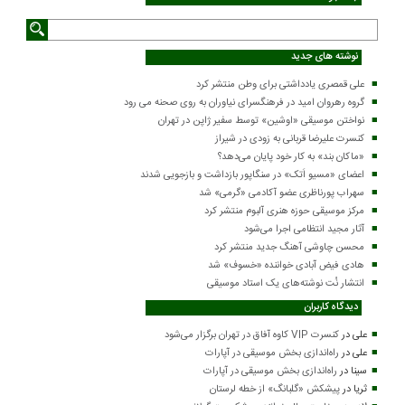
نوشته های جدید
علی قمصری یادداشتی برای وطن منتشر کرد
گروه رهروان امید در فرهنگسرای نیاوران به روی صحنه می رود
نواختن موسیقی «اوشین» توسط سفیر ژاپن در تهران
کنسرت علیرضا قربانی به زودی در شیراز
«ماکان بند» به کار خود پایان می‌دهد؟
اعضای «مسیو اَتک» در سنگاپور بازداشت و بازجویی شدند
سهراب پورناظری عضو آکادمی «گرمی» شد
مرکز موسیقی حوزه هنری آلبوم منتشر کرد
آثار مجید انتظامی اجرا می‌شود
محسن چاوشی آهنگ جدید منتشر کرد
هادی فیض آبادی خواننده «خسوف» شد
انتشار نُت نوشته‌های یک استاد موسیقی
دیدگاه کاربران
علی
در
کنسرت VIP کاوه آفاق در تهران برگزار می‌شود
علی
در
راه‌اندازی بخش موسیقی در آپارات
سینا
در
راه‌اندازی بخش موسیقی در آپارات
ثریا
در
پیشکش «گلبانگ» از خطه لرستان