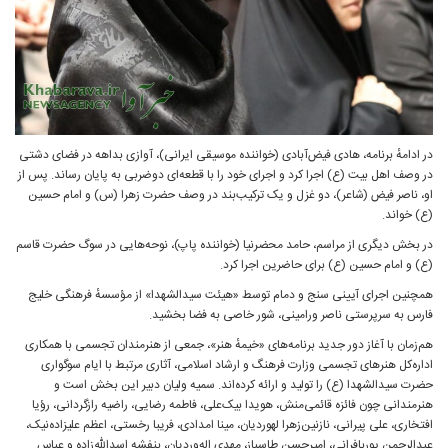
در ادامهٔ برنامه، هادی فیض‌آبادی (خواننده موسیقی ایرانی)، آوازی بداهه در فضای دشتی
در وصف اهل بیت (ع) اجرا کرد و اجرای خود را با قطعه‌ای دوضربی به پایان رساند. پس از
او، ناصر فیض (شاعر)، دو غزل و یک ترکیب‌بند در وصف حضرت زهرا (س) و امام حسین
(ع) خواند.
در بخش دیگری از مراسم، حامد محضرنیا (خواننده پاپ)، نوحه‌هایی در سوگ حضرت قاسم
(ع) و امام حسین (ع) برای حاضرین اجرا کرد.
همچنین اجرای آیینی سنج و دمام توسط «هیئت سیدالشهدا» از مؤسسهٔ فرهنگی خلیج
فارس به سرپرستی ناصر ورامینی، شور خاصی به فضا بخشید.
هم‌زمان با آغاز دور جدید برنامه‌های «خیمهٔ هنر»، جمعی از هنرمندان تجسمی با همکاری
اداره‌کل هنرهای تجسمی وزارت فرهنگ و ارشاد اسلامی، آثاری مرتبط با ایام سوگواری
حضرت سیدالشهدا (ع) را تولید و ارائه کرده‌اند. سمیه ولیان دبیر این بخش است و
هنرمندانی چون فائزه قائمی‌منش، هویدا بیک‌علی، فاطمه رضایی، راضیه رازگردانی، رؤیا
افتخاری، علی پیرانی، نازنین‌زهرا لهوردیان، مینا امدادی، فریبا رخستی، اعظم علیزاده‌نیک،
عبدالرحمن پوربافرانی، امیرحسن طاسباز، مهدی اله‌وردیان، بنفشه اسدالله‌زاده و عباس