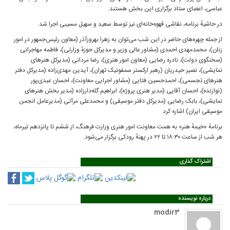
عباسی، اعضای ستاد برگزاری این بخش هستند.
در حاشیهٔ برنامه، نقاشی قهوه‌خانه‌ای نیز توسط سعید و سهیل مسیبی اجرا شد.
از جمله چهره‌های حاضر در این شب می‌توان به زهرا بهروزآذر (معاون رئیس‌جمهور در امور
زنان)، محمدمهدی احمدی (مشاور عالی وزیر و مدیرکل حوزهٔ وزارتی)، فاطمه مهاجرانی
(سخنگوی دولت)، نادره رضایی (معاون امور هنری)، رضا مردانی (مدیرکل هنرهای
نمایشی)، نصیر حیدریان (رهبر ارکستر سمفونیک تهران)، آیدین مهدی‌زاده (مدیرکل دفتر
هنرهای تجسمی)، احمدحسین فتایی (مشاور اجرایی معاونت)، احسان عبدی‌پور
(نوازنده)، احسان آقایی (مدیر هنری پروژه)، ابراهیم گله‌دارزاده (مدیر بخش هنرهای
نمایشی)، بابک رضایی (مدیرکل دفتر موسیقی) و محمدعلی مرآتی (مدیرعامل انجمن
موسیقی ایران) اشاره کرد.
برنامهٔ «خیمهٔ هنر» به همت معاونت امور هنری وزارت فرهنگ، از ششم تا پانزدهم تیرماه،
هر شب از ساعت ۱۸:۳۰ تا ۲۲ در پهنهٔ رودکی برگزار می‌شود.
اشتراک گذاری
درباره نویسنده
modir3