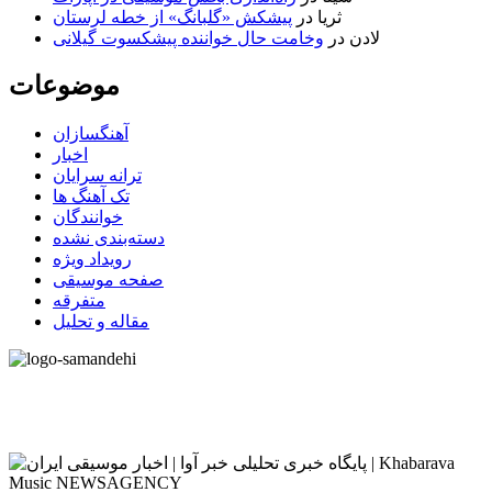
ثریا
در
پیشکش «گلبانگ» از خطه لرستان
لادن
در
وخامت حال خواننده پیشکسوت گیلانی
موضوعات
آهنگسازان
اخبار
ترانه سرایان
تک آهنگ ها
خوانندگان
دسته‌بندی نشده
رویداد ویژه
صفحه موسیقی
متفرقه
مقاله و تحلیل