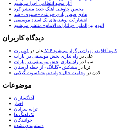
آثار مجید انتظامی اجرا می‌شود
محسن چاوشی آهنگ جدید منتشر کرد
هادی فیض آبادی خواننده «خسوف» شد
انتشار نُت نوشته‌های یک استاد موسیقی
آلبوم بین‌المللی «یالثارات الامام» منتشر می‌شود
دیدگاه کاربران
کنسرت VIP کاوه آفاق در تهران برگزار می‌شود
علی
در
علی
در
راه‌اندازی بخش موسیقی در آپارات
سینا
در
راه‌اندازی بخش موسیقی در آپارات
ثریا
در
پیشکش «گلبانگ» از خطه لرستان
لادن
در
وخامت حال خواننده پیشکسوت گیلانی
موضوعات
آهنگسازان
اخبار
ترانه سرایان
تک آهنگ ها
خوانندگان
دسته‌بندی نشده