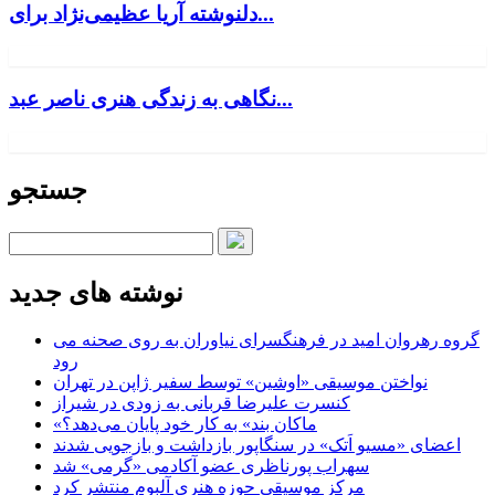
دلنوشته آریا عظیمی‌نژاد برای...
نگاهی به زندگی هنری ناصر عبد...
جستجو
نوشته های جدید
گروه رهروان امید در فرهنگسرای نیاوران به روی صحنه می
رود
نواختن موسیقی «اوشین» توسط سفیر ژاپن در تهران
کنسرت علیرضا قربانی به زودی در شیراز
«ماکان بند» به کار خود پایان می‌دهد؟
اعضای «مسیو اَتک» در سنگاپور بازداشت و بازجویی شدند
سهراب پورناظری عضو آکادمی «گرمی» شد
مرکز موسیقی حوزه هنری آلبوم منتشر کرد