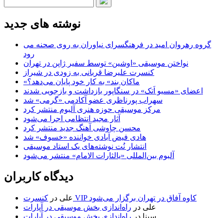
نوشته های جدید
گروه رهروان امید در فرهنگسرای نیاوران به روی صحنه می
رود
نواختن موسیقی «اوشین» توسط سفیر ژاپن در تهران
کنسرت علیرضا قربانی به زودی در شیراز
«ماکان بند» به کار خود پایان می‌دهد؟
اعضای «مسیو اَتک» در سنگاپور بازداشت و بازجویی شدند
سهراب پورناظری عضو آکادمی «گرمی» شد
مرکز موسیقی حوزه هنری آلبوم منتشر کرد
آثار مجید انتظامی اجرا می‌شود
محسن چاوشی آهنگ جدید منتشر کرد
هادی فیض آبادی خواننده «خسوف» شد
انتشار نُت نوشته‌های یک استاد موسیقی
آلبوم بین‌المللی «یالثارات الامام» منتشر می‌شود
دیدگاه کاربران
کنسرت VIP کاوه آفاق در تهران برگزار می‌شود
علی
در
علی
در
راه‌اندازی بخش موسیقی در آپارات
سینا
در
راه‌اندازی بخش موسیقی در آپارات