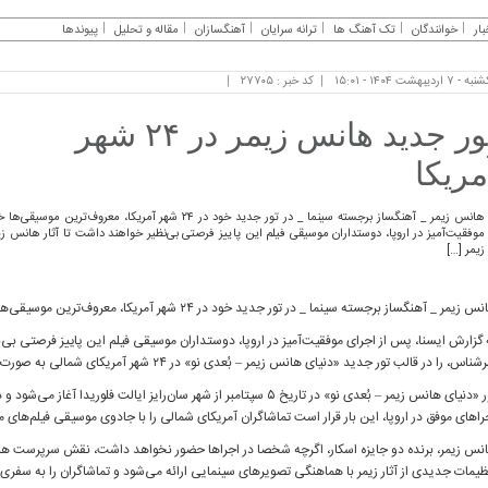
بار
خوانندگان
تک آهنگ ها
ترانه سرایان
آهنگسازان
مقاله و تحلیل
پیوندها
- ۷ اردیبهشت ۱۴۰۴ - ۱۵:۰۱
کد خبر : ۲۷۷۰۵
تور جدید هانس زیمر در ۲۴ شهر
مریکا
هانس زیمر _ آهنگساز برجسته سینما _ در تور جدید خود در ۲۴ 
موفقیت‌آمیز در اروپا، دوستداران موسیقی فیلم این پاییز فرصتی بی‌نظیر خواهند داشت تا آثار هانس 
زیمر […]
 زیمر _ آهنگساز برجسته سینما _ در تور جدید خود در ۲۴ شهر آمریکا، معروف‌ترین موسیقی‌ها خود را به روی صحنه می‌برد.
 گزارش ایسنا، پس از اجرای موفقیت‌آمیز در اروپا، دوستداران موسیقی فیلم این پاییز فرصتی بی‌
ناس، را در قالب تور جدید «دنیای هانس زیمر – بُعدی نو» در ۲۴ شهر آمریکای شمالی به صورت زنده بشنوند.
راهای موفق در اروپا، این بار قرار است تماشاگران آمریکای شمالی را با جادوی موسیقی فیلم‌های م
نس زیمر، برنده دو جایزه اسکار، اگرچه شخصا در اجراها حضور نخواهد داشت، نقش سرپرست هنری و
ظیمات جدیدی از آثار زیمر با هماهنگی تصویرهای سینمایی ارائه می‌شود و تماشاگران را به سفری