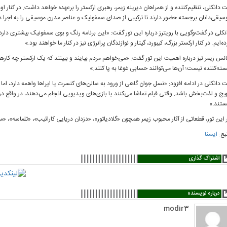
 دانکلی، تنظیم‌کننده و از همراهان دیرینه زیمر، رهبری ارکستر را برعهده خواهد داشت. در کنار او،
سیقی‌دانان برجسته حضور دارند تا ترکیبی از صدای سمفونیک و عناصر مدرن موسیقی را به اجرا در
نکلی در گفت‌وگویی با رویترز درباره این تور گفت: «این برنامه رنگ و بوی سمفونیک بیشتری دا
ده‌ایم. در کنار ارکستر بزرگ، کیبورد، گیتار و نوازندگان پرانرژی نیز در کنار ما خواهند بود.»
نس زیمر نیز درباره اهمیت این تور گفت: «می‌خواهم مردم بیایند و ببینند که یک ارکستر چه کار
ته‌کننده نیست؛ آن‌ها می‌توانند حسابی غوغا به پا کنند.»
 دانکلی در ادامه افزود: «نسل جوان گاهی از ورود به سالن‌های کنسرت یا اپراها واهمه دارد، اما در
یج و لذت‌بخش باشد. وقتی فیلم تماشا می‌کنند یا بازی‌های ویدیویی انجام می‌دهند، در واقع 
تند.»
 این تور، قطعاتی از آثار محبوب زیمر همچون «گلادیاتور»، «دزدان دریایی کارائیب»، «تلماسه»، «م
بع:
ایسنا
اشتراک گذاری
درباره نویسنده
modir3