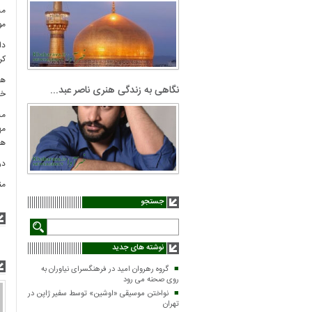
مت
مو
دا
کر
ها
نگاهی به زندگی هنری ناصر عبد...
خس
مت
مه
هس
در
من
جستجو
نوشته های جدید
گروه رهروان امید در فرهنگسرای نیاوران به
روی صحنه می رود
نواختن موسیقی «اوشین» توسط سفیر ژاپن در
تهران