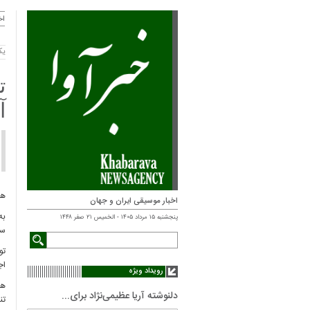
اخ
یکشنبه 
آ
هانس
اخبار موسیقی ایران و جهان
به
پنجشنبه ۱۵ مرداد ۱۴۰۵ - الخميس ۲۱ صفر ۱۴۴۸
سرش
اج
رویداد ویژه
ها
دلنوشته آریا عظیمی‌نژاد برای...
تن