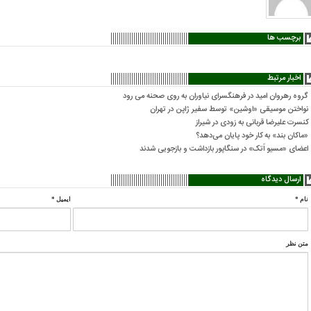
برچسب ها
اخبار مرتبط
گروه رهروان امید در فرهنگسرای نیاوران به روی صحنه می رود
نواختن موسیقی «اوشین» توسط سفیر ژاپن در تهران
کنسرت علیرضا قربانی به زودی در شیراز
«ماکان بند» به کار خود پایان می‌دهد؟
اعضای «مسیو اَتک» در سنگاپور بازداشت و بازجویی شدند
ارسال دیدگاه
نام
*
ایمیل
*
متن نظر