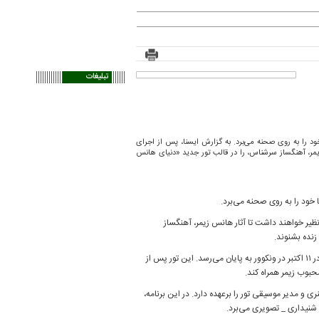
تبلیغات
شهر آمریکا، معروف‌ترین موسیقی‌ها خود را به روی صحنه می‌برد. به گزارش ایسنا، پس از اجرای
زیمر، آهنگساز سرشناس، را در قالب تور جدید «دنیای هانس
نظیر خواهند داشت تا آثار هانس زیمر، آهنگساز
تور «دنیای هانس زیمر – بُعدی نو» در تاریخ ۵ سپتامبر از شهر سان‌رایز ایالت فلوریدا آغاز می‌شود و در ۱۱ اکتبر در ونکوور به پایان می‌رسد. این تور پس از
حبوب زیمر همراه کند.
 مدیر موسیقی تور را برعهده دارد. در این برنامه،
 شنیداری _ تصویری می‌برد.