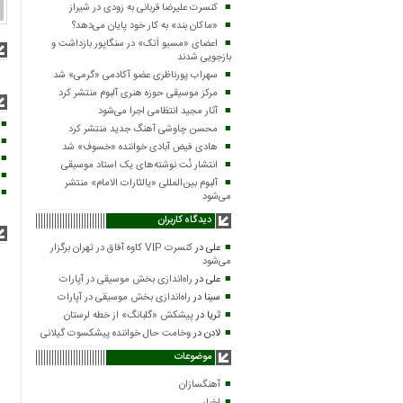
کنسرت علیرضا قربانی به زودی در شیراز
«ماکان بند» به کار خود پایان می‌دهد؟
اعضای «مسیو اَتک» در سنگاپور بازداشت و
بازجویی شدند
سهراب پورناظری عضو آکادمی «گرمی» شد
مرکز موسیقی حوزه هنری آلبوم منتشر کرد
آثار مجید انتظامی اجرا می‌شود
محسن چاوشی آهنگ جدید منتشر کرد
هادی فیض آبادی خواننده «خسوف» شد
انتشار نُت نوشته‌های یک استاد موسیقی
آلبوم بین‌المللی «یالثارات الامام» منتشر
می‌شود
دیدگاه کاربران
علی
در
کنسرت VIP کاوه آفاق در تهران برگزار
می‌شود
علی
در
راه‌اندازی بخش موسیقی در آپارات
سینا
در
راه‌اندازی بخش موسیقی در آپارات
ثریا
در
پیشکش «گلبانگ» از خطه لرستان
لادن
در
وخامت حال خواننده پیشکسوت گیلانی
موضوعات
آهنگسازان