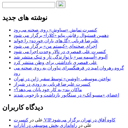
نوشته های جدید
کنسرت‌ نمایش «سیاوش» روی صحنه می‌رود
دهمین فستیوال رقابتی پیانو «کلارا» برگزار می شود
علیرضا قربانی «گل‌های باران خورده» را خواند
اجرای صحنه‌ای «کیستم من» برگزار می شود
کنسرت علی قمصری در تالار وحدت اجرا می شود
آلبوم «آسیمه سر» با نوازندگی تار و تنبک منتشر شد
علی قمصری یادداشتی برای وطن منتشر کرد
گروه رهروان امید در فرهنگسرای نیاوران به روی صحنه می
رود
نواختن موسیقی «اوشین» توسط سفیر ژاپن در تهران
کنسرت علیرضا قربانی به زودی در شیراز
«ماکان بند» به کار خود پایان می‌دهد؟
اعضای «مسیو اَتک» در سنگاپور بازداشت و بازجویی شدند
دیدگاه کاربران
کنسرت VIP کاوه آفاق در تهران برگزار می‌شود
علی
در
علی
در
راه‌اندازی بخش موسیقی در آپارات