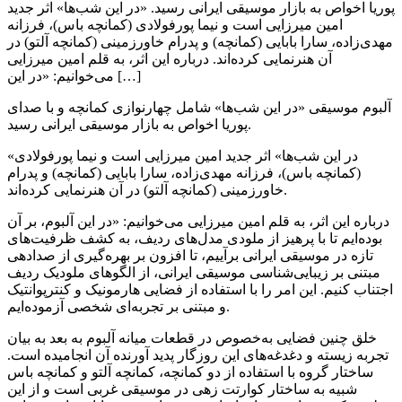
پوریا اخواص به بازار موسیقی ایرانی رسید. «در این شب‌ها» اثر جدید
امین میرزایی است و نیما پورفولادی (کمانچه باس)، فرزانه
مهدی‌زاده، سارا بابایی (کمانچه) و پدرام خاورزمینی (کمانچه آلتو) در
آن هنرنمایی کرده‌اند. درباره‌ این اثر، به قلم امین میرزایی
می‌خوانیم: «در این […]
آلبوم موسیقی «در این شب‌ها» شامل چهارنوازی کمانچه و با صدای
پوریا اخواص به بازار موسیقی ایرانی رسید.
«در این شب‌ها» اثر جدید امین میرزایی است و نیما پورفولادی
(کمانچه باس)، فرزانه مهدی‌زاده، سارا بابایی (کمانچه) و پدرام
خاورزمینی (کمانچه آلتو) در آن هنرنمایی کرده‌اند.
درباره‌ این اثر، به قلم امین میرزایی می‌خوانیم: «در این آلبوم، بر آن
بوده‌ایم تا با پرهیز از ملودی مدل‌های ردیف، به کشف ظرفیت‌های
تازه در موسیقی ایرانی برآییم، تا افزون بر بهره‌گیری از صدادهی
مبتنی بر زیبایی‌شناسی موسیقی ایرانی، از الگوهای ملودیک ردیف
اجتناب کنیم. این امر را با استفاده از فضایی هارمونیک و کنترپوانتیک
و مبتنی بر تجربه‌ای شخصی آزموده‌ایم.
خلق چنین فضایی به‌خصوص در قطعات میانه‌ آلبوم به بعد به بیان
تجربه‌ زیسته و دغدغه‌های این روزگار پدید آورنده‌ آن انجامیده است.
ساختار گروه با استفاده از دو کمانچه، کمانچه آلتو و کمانچه باس
شبیه به ساختار کوارتت زهی در موسیقی غربی است و از این