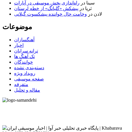
سینا
در
راه‌اندازی بخش موسیقی در آپارات
ثریا
در
پیشکش «گلبانگ» از خطه لرستان
لادن
در
وخامت حال خواننده پیشکسوت گیلانی
موضوعات
آهنگسازان
اخبار
ترانه سرایان
تک آهنگ ها
خوانندگان
دسته‌بندی نشده
رویداد ویژه
صفحه موسیقی
متفرقه
مقاله و تحلیل