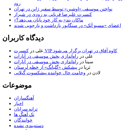
رود
نواختن موسیقی «اوشین» توسط سفیر ژاپن در تهران
کنسرت علیرضا قربانی به زودی در شیراز
«ماکان بند» به کار خود پایان می‌دهد؟
اعضای «مسیو اَتک» در سنگاپور بازداشت و بازجویی شدند
دیدگاه کاربران
کنسرت VIP کاوه آفاق در تهران برگزار می‌شود
علی
در
علی
در
راه‌اندازی بخش موسیقی در آپارات
سینا
در
راه‌اندازی بخش موسیقی در آپارات
ثریا
در
پیشکش «گلبانگ» از خطه لرستان
لادن
در
وخامت حال خواننده پیشکسوت گیلانی
موضوعات
آهنگسازان
اخبار
ترانه سرایان
تک آهنگ ها
خوانندگان
دسته‌بندی نشده