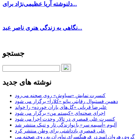
دلنوشته آریا عظیمی‌نژاد برای...
نگاهی به زندگی هنری ناصر عبد...
جستجو
نوشته های جدید
کنسرت‌ نمایش «سیاوش» روی صحنه می‌رود
دهمین فستیوال رقابتی پیانو «کلارا» برگزار می شود
علیرضا قربانی «گل‌های باران خورده» را خواند
اجرای صحنه‌ای «کیستم من» برگزار می شود
کنسرت علی قمصری در تالار وحدت اجرا می شود
آلبوم «آسیمه سر» با نوازندگی تار و تنبک منتشر شد
علی قمصری یادداشتی برای وطن منتشر کرد
گروه رهروان امید در فرهنگسرای نیاوران به روی صحنه می