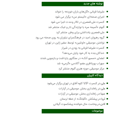
نوشته های جدید
علیرضا قربانی «گل‌های باران خورده» را خواند
اجرای صحنه‌ای «کیستم من» برگزار می شود
کنسرت علی قمصری در تالار وحدت اجرا می شود
آلبوم «آسیمه سر» با نوازندگی تار و تنبک منتشر شد
علی قمصری یادداشتی برای وطن منتشر کرد
گروه رهروان امید در فرهنگسرای نیاوران به روی صحنه می رود
نواختن موسیقی «اوشین» توسط سفیر ژاپن در تهران
کنسرت علیرضا قربانی به زودی در شیراز
«ماکان بند» به کار خود پایان می‌دهد؟
اعضای «مسیو اَتک» در سنگاپور بازداشت و بازجویی شدند
سهراب پورناظری عضو آکادمی «گرمی» شد
مرکز موسیقی حوزه هنری آلبوم منتشر کرد
دیدگاه کاربران
علی
در
کنسرت VIP کاوه آفاق در تهران برگزار می‌شود
علی
در
راه‌اندازی بخش موسیقی در آپارات
سینا
در
راه‌اندازی بخش موسیقی در آپارات
ثریا
در
پیشکش «گلبانگ» از خطه لرستان
لادن
در
وخامت حال خواننده پیشکسوت گیلانی
موضوعات