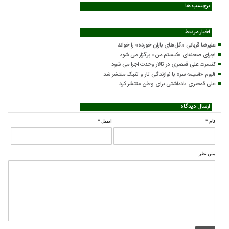
برچسب ها
اخبار مرتبط
علیرضا قربانی «گل‌های باران خورده» را خواند
اجرای صحنه‌ای «کیستم من» برگزار می شود
کنسرت علی قمصری در تالار وحدت اجرا می شود
آلبوم «آسیمه سر» با نوازندگی تار و تنبک منتشر شد
علی قمصری یادداشتی برای وطن منتشر کرد
ارسال دیدگاه
نام
*
ایمیل
*
متن نظر