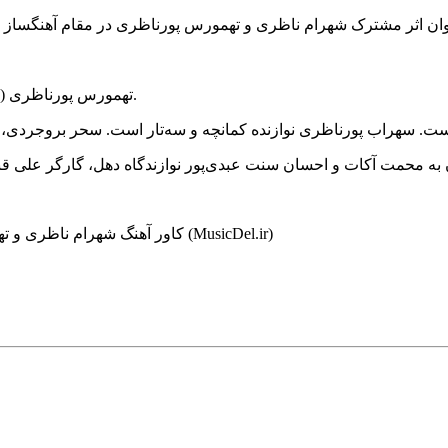
تهمورس پورناظری (نوازنده و آهنگساز) این اثر را در صفحه شخصی‌اش منتشر کرده است.
کاور آهنگ شهرام ناظری و تهمورس پورناظری عمو نوروز موزیکدل، مرجع آهنگ موسیقی فارسی (MusicDel.ir)