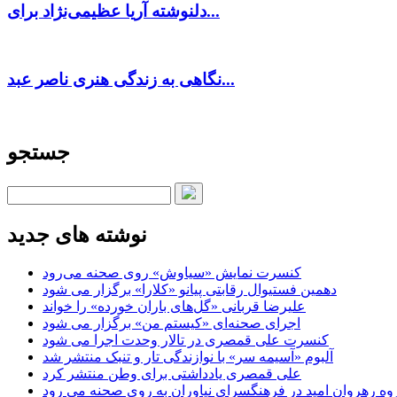
دلنوشته آریا عظیمی‌نژاد برای...
نگاهی به زندگی هنری ناصر عبد...
جستجو
نوشته های جدید
کنسرت‌ نمایش «سیاوش» روی صحنه می‌رود
دهمین فستیوال رقابتی پیانو «کلارا» برگزار می شود
علیرضا قربانی «گل‌های باران خورده» را خواند
اجرای صحنه‌ای «کیستم من» برگزار می شود
کنسرت علی قمصری در تالار وحدت اجرا می شود
آلبوم «آسیمه سر» با نوازندگی تار و تنبک منتشر شد
علی قمصری یادداشتی برای وطن منتشر کرد
وه رهروان امید در فرهنگسرای نیاوران به روی صحنه می رود