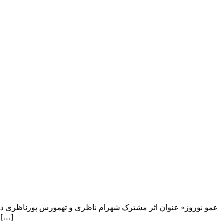
شد. تهمورس پورناظری (نوازنده و آهنگساز) این اثر را در صفحه شخصی‌اش منتشر کرده است. شعر این اثر پوریا سوری سروده 