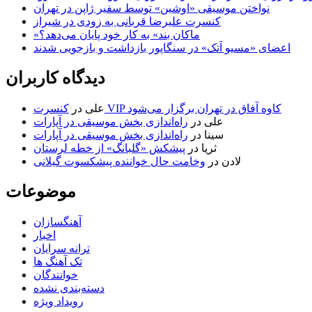
نواختن موسیقی «اوشین» توسط سفیر ژاپن در تهران
کنسرت علیرضا قربانی به زودی در شیراز
«ماکان بند» به کار خود پایان می‌دهد؟
اعضای «مسیو اَتک» در سنگاپور بازداشت و بازجویی شدند
دیدگاه کاربران
کنسرت VIP کاوه آفاق در تهران برگزار می‌شود
علی
در
علی
در
راه‌اندازی بخش موسیقی در آپارات
سینا
در
راه‌اندازی بخش موسیقی در آپارات
ثریا
در
پیشکش «گلبانگ» از خطه لرستان
لادن
در
وخامت حال خواننده پیشکسوت گیلانی
موضوعات
آهنگسازان
اخبار
ترانه سرایان
تک آهنگ ها
خوانندگان
دسته‌بندی نشده
رویداد ویژه