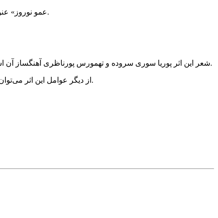
«عمو نوروز» عنوان اثر مشترک شهرام ناظری و تهمورس پورناظری در مقام آهنگساز است. پورناظری این اثر را در صفحه شخصی خود منتشر کرده است.
شعر این اثر پوریا سوری سروده و تهمورس پورناظری آهنگساز آن است. سهراب پورناظری نوازنده کمانچه و سه‌تار است. سحر بروجردی، دنیا کمالی و آرش سلامیه‌بندیر نیز همخوانی شعر را به عهده داشته‌اند.
از دیگر عوامل این اثر می‌توان به محمت آکات و احسان سنت عبدی‌پور نوازندگاه دهل، گارگر علی قنبری نوازنده دف، تهمورس پورناظری نوازنده سه‌تار و دف اشاره کرد.