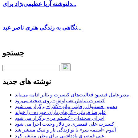
دلنوشته آریا عظیمی‌نژاد برای...
نگاهی به زندگی هنری ناصر عبد...
جستجو
نوشته های جدید
مدیرعامل فیدیبو: فعالیت‌های کنسرت و تئاتر ادامه می‌یابد
کنسرت‌ نمایش «سیاوش» روی صحنه می‌رود
دهمین فستیوال رقابتی پیانو «کلارا» برگزار می شود
علیرضا قربانی «گل‌های باران خورده» را خواند
اجرای صحنه‌ای «کیستم من» برگزار می شود
کنسرت علی قمصری در تالار وحدت اجرا می شود
آلبوم «آسیمه سر» با نوازندگی تار و تنبک منتشر شد
علی قمصری یادداشتی برای وطن منتشر کرد