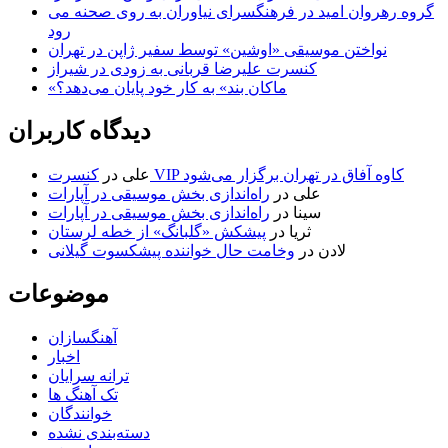
گروه رهروان امید در فرهنگسرای نیاوران به روی صحنه می
رود
نواختن موسیقی «اوشین» توسط سفیر ژاپن در تهران
کنسرت علیرضا قربانی به زودی در شیراز
«ماکان بند» به کار خود پایان می‌دهد؟
دیدگاه کاربران
کنسرت VIP کاوه آفاق در تهران برگزار می‌شود
علی
در
علی
در
راه‌اندازی بخش موسیقی در آپارات
سینا
در
راه‌اندازی بخش موسیقی در آپارات
ثریا
در
پیشکش «گلبانگ» از خطه لرستان
لادن
در
وخامت حال خواننده پیشکسوت گیلانی
موضوعات
آهنگسازان
اخبار
ترانه سرایان
تک آهنگ ها
خوانندگان
دسته‌بندی نشده