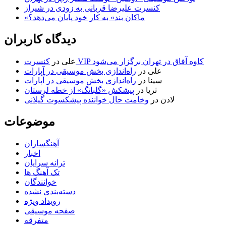
کنسرت علیرضا قربانی به زودی در شیراز
«ماکان بند» به کار خود پایان می‌دهد؟
دیدگاه کاربران
کنسرت VIP کاوه آفاق در تهران برگزار می‌شود
علی
در
علی
در
راه‌اندازی بخش موسیقی در آپارات
سینا
در
راه‌اندازی بخش موسیقی در آپارات
ثریا
در
پیشکش «گلبانگ» از خطه لرستان
لادن
در
وخامت حال خواننده پیشکسوت گیلانی
موضوعات
آهنگسازان
اخبار
ترانه سرایان
تک آهنگ ها
خوانندگان
دسته‌بندی نشده
رویداد ویژه
صفحه موسیقی
متفرقه