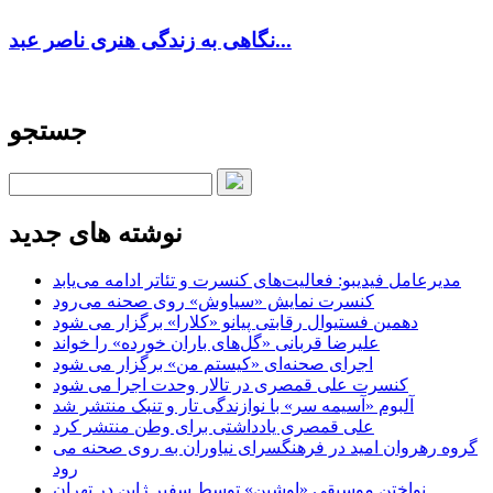
نگاهی به زندگی هنری ناصر عبد...
جستجو
نوشته های جدید
مدیرعامل فیدیبو: فعالیت‌های کنسرت و تئاتر ادامه می‌یابد
کنسرت‌ نمایش «سیاوش» روی صحنه می‌رود
دهمین فستیوال رقابتی پیانو «کلارا» برگزار می شود
علیرضا قربانی «گل‌های باران خورده» را خواند
اجرای صحنه‌ای «کیستم من» برگزار می شود
کنسرت علی قمصری در تالار وحدت اجرا می شود
آلبوم «آسیمه سر» با نوازندگی تار و تنبک منتشر شد
علی قمصری یادداشتی برای وطن منتشر کرد
گروه رهروان امید در فرهنگسرای نیاوران به روی صحنه می
رود
نواختن موسیقی «اوشین» توسط سفیر ژاپن در تهران