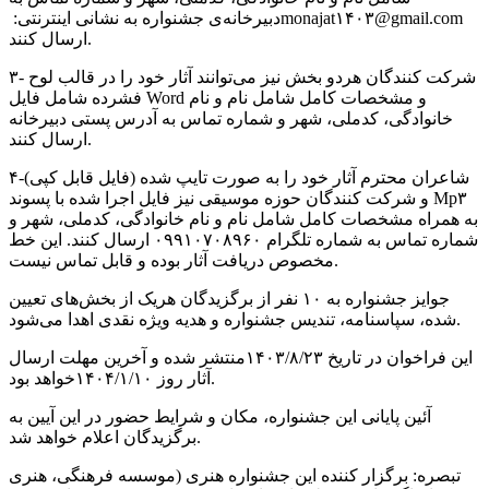
دبیرخانه‌ی جشنواره به نشانی اینترنتی: ‏monajat۱۴۰۳@gmail.com
ارسال کنند.
۳- شرکت کنندگان هردو بخش نیز می‌توانند آثار خود را در قالب لوح
فشرده شامل فایل Word و مشخصات کامل شامل نام و نام
خانوادگی، کدملی، شهر و شماره تماس به آدرس پستی دبیرخانه
ارسال کنند.
۴-شاعران محترم آثار خود را به صورت تایپ شده (فایل قابل کپی)
و شرکت کنندگان حوزه موسیقی نیز فایل اجرا شده با پسوند Mp۳
به همراه مشخصات کامل شامل نام و نام خانوادگی، کدملی، شهر و
شماره تماس به شماره تلگرام ۰۹۹۱۰۷۰۸۹۶۰ ارسال کنند. این خط
مخصوص دریافت آثار بوده و قابل تماس نیست.
جوایز جشنواره به ۱۰ نفر از برگزیدگان هریک از بخش‌های تعیین
شده، سپاسنامه، تندیس جشنواره و هدیه‌ ویژه نقدی اهدا می‌شود.
این فراخوان در تاریخ ۱۴۰۳/۸/۲۳منتشر شده و آخرین مهلت ارسال
آثار روز ۱۴۰۴/۱/۱۰خواهد بود.
آئین پایانی این جشنواره، مکان و شرایط حضور در این آیین به
برگزیدگان اعلام خواهد شد.
تبصره: برگزار کننده این جشنواره هنری (موسسه‌ فرهنگی، هنری