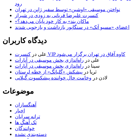
رود
نواختن موسیقی «اوشین» توسط سفیر ژاپن در تهران
کنسرت علیرضا قربانی به زودی در شیراز
«ماکان بند» به کار خود پایان می‌دهد؟
اعضای «مسیو اَتک» در سنگاپور بازداشت و بازجویی شدند
دیدگاه کاربران
کنسرت VIP کاوه آفاق در تهران برگزار می‌شود
علی
در
علی
در
راه‌اندازی بخش موسیقی در آپارات
سینا
در
راه‌اندازی بخش موسیقی در آپارات
ثریا
در
پیشکش «گلبانگ» از خطه لرستان
لادن
در
وخامت حال خواننده پیشکسوت گیلانی
موضوعات
آهنگسازان
اخبار
ترانه سرایان
تک آهنگ ها
خوانندگان
دسته‌بندی نشده