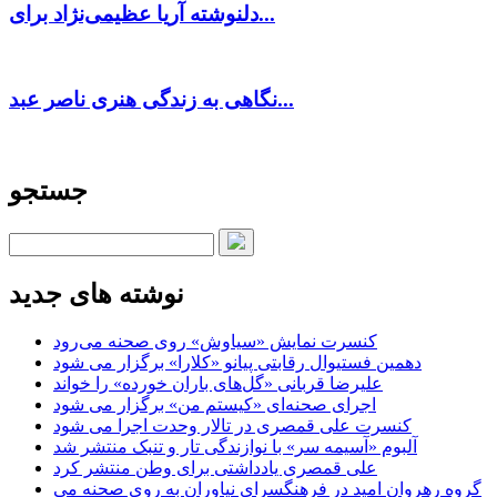
دلنوشته آریا عظیمی‌نژاد برای...
نگاهی به زندگی هنری ناصر عبد...
جستجو
نوشته های جدید
کنسرت‌ نمایش «سیاوش» روی صحنه می‌رود
دهمین فستیوال رقابتی پیانو «کلارا» برگزار می شود
علیرضا قربانی «گل‌های باران خورده» را خواند
اجرای صحنه‌ای «کیستم من» برگزار می شود
کنسرت علی قمصری در تالار وحدت اجرا می شود
آلبوم «آسیمه سر» با نوازندگی تار و تنبک منتشر شد
علی قمصری یادداشتی برای وطن منتشر کرد
گروه رهروان امید در فرهنگسرای نیاوران به روی صحنه می