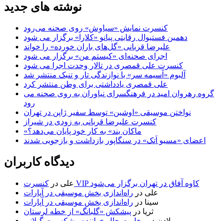
نوشته های جدید
کنسرت‌ نمایش «سیاوش» روی صحنه می‌رود
دهمین فستیوال رقابتی پیانو «کلارا» برگزار می شود
علیرضا قربانی «گل‌های باران خورده» را خواند
اجرای صحنه‌ای «کیستم من» برگزار می شود
کنسرت علی قمصری در تالار وحدت اجرا می شود
آلبوم «آسیمه سر» با نوازندگی تار و تنبک منتشر شد
علی قمصری یادداشتی برای وطن منتشر کرد
گروه رهروان امید در فرهنگسرای نیاوران به روی صحنه می
رود
نواختن موسیقی «اوشین» توسط سفیر ژاپن در تهران
کنسرت علیرضا قربانی به زودی در شیراز
«ماکان بند» به کار خود پایان می‌دهد؟
اعضای «مسیو اَتک» در سنگاپور بازداشت و بازجویی شدند
دیدگاه کاربران
کنسرت VIP کاوه آفاق در تهران برگزار می‌شود
علی
در
علی
در
راه‌اندازی بخش موسیقی در آپارات
سینا
در
راه‌اندازی بخش موسیقی در آپارات
ثریا
در
پیشکش «گلبانگ» از خطه لرستان
لادن
در
وخامت حال خواننده پیشکسوت گیلانی