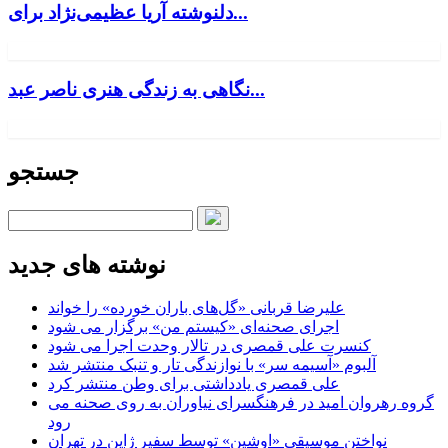
دلنوشته آریا عظیمی‌نژاد برای...
نگاهی به زندگی هنری ناصر عبد...
جستجو
نوشته های جدید
علیرضا قربانی «گل‌های باران خورده» را خواند
اجرای صحنه‌ای «کیستم من» برگزار می شود
کنسرت علی قمصری در تالار وحدت اجرا می شود
آلبوم «آسیمه سر» با نوازندگی تار و تنبک منتشر شد
علی قمصری یادداشتی برای وطن منتشر کرد
گروه رهروان امید در فرهنگسرای نیاوران به روی صحنه می
رود
نواختن موسیقی «اوشین» توسط سفیر ژاپن در تهران