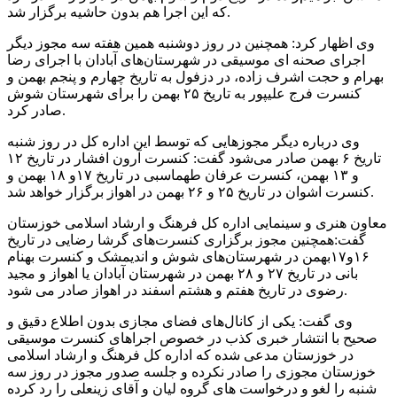
که این اجرا هم بدون حاشیه برگزار شد.
وی اظهار کرد: همچنین در روز دوشنبه همین هفته سه مجوز دیگر
اجرای صحنه ای موسیقی در شهرستان‌های آبادان با اجرای رضا
بهرام و حجت اشرف زاده، در دزفول به تاریخ چهارم و پنجم بهمن و
کنسرت فرج علیپور به تاریخ ۲۵ بهمن را برای شهرستان شوش
صادر کرد.
وی درباره دیگر مجوزهایی که توسط این اداره کل در روز شنبه
تاریخ ۶ بهمن صادر می‌شود گفت: کنسرت آرون افشار در تاریخ ۱۲
و ۱۳ بهمن، کنسرت عرفان طهماسبی در تاریخ ۱۷و ۱۸ بهمن و
کنسرت اشوان در تاریخ ۲۵ و ۲۶ بهمن در اهواز برگزار خواهد شد.
معاون هنری و سینمایی اداره کل فرهنگ و ارشاد اسلامی خوزستان
گفت:همچنین مجوز برگزاری کنسرت‌های گرشا رضایی در تاریخ
۱۶و۱۷بهمن در شهرستان‌های شوش و اندیمشک و کنسرت بهنام
بانی در تاریخ ۲۷ و ۲۸ بهمن در شهرستان آبادان یا اهواز و مجید
رضوی در تاریخ هفتم و هشتم اسفند در اهواز صادر می شود.
وی گفت: یکی از کانال‌های فضای مجازی بدون اطلاع دقیق و
صحیح با انتشار خبری کذب در خصوص اجراهای کنسرت موسیقی
در خوزستان مدعی شده که اداره کل فرهنگ و ارشاد اسلامی
خوزستان مجوزی را صادر نکرده و جلسه صدور مجوز در روز سه
شنبه را لغو و درخواست های گروه لیان و آقای زینعلی را رد کرده