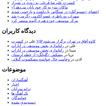
کنسرت علیرضا قربانی به زودی در شیراز
«ماکان بند» به کار خود پایان می‌دهد؟
اعضای «مسیو اَتک» در سنگاپور بازداشت و بازجویی شدند
سهراب پورناظری عضو آکادمی «گرمی» شد
مرکز موسیقی حوزه هنری آلبوم منتشر کرد
دیدگاه کاربران
کنسرت VIP کاوه آفاق در تهران برگزار می‌شود
علی
در
علی
در
راه‌اندازی بخش موسیقی در آپارات
سینا
در
راه‌اندازی بخش موسیقی در آپارات
ثریا
در
پیشکش «گلبانگ» از خطه لرستان
لادن
در
وخامت حال خواننده پیشکسوت گیلانی
موضوعات
آهنگسازان
اخبار
ترانه سرایان
تک آهنگ ها
خوانندگان
دسته‌بندی نشده