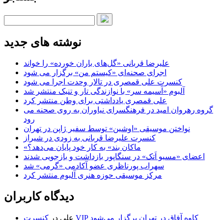
نوشته های جدید
علیرضا قربانی «گل‌های باران خورده» را خواند
اجرای صحنه‌ای «کیستم من» برگزار می شود
کنسرت علی قمصری در تالار وحدت اجرا می شود
آلبوم «آسیمه سر» با نوازندگی تار و تنبک منتشر شد
علی قمصری یادداشتی برای وطن منتشر کرد
گروه رهروان امید در فرهنگسرای نیاوران به روی صحنه می
رود
نواختن موسیقی «اوشین» توسط سفیر ژاپن در تهران
کنسرت علیرضا قربانی به زودی در شیراز
«ماکان بند» به کار خود پایان می‌دهد؟
اعضای «مسیو اَتک» در سنگاپور بازداشت و بازجویی شدند
سهراب پورناظری عضو آکادمی «گرمی» شد
مرکز موسیقی حوزه هنری آلبوم منتشر کرد
دیدگاه کاربران
کنسرت VIP کاوه آفاق در تهران برگزار می‌شود
علی
در