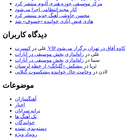
مرکز موسیقی حوزه هنری آلبوم منتشر کرد
آثار مجید انتظامی اجرا می‌شود
محسن چاوشی آهنگ جدید منتشر کرد
هادی فیض آبادی خواننده «خسوف» شد
دیدگاه کاربران
کنسرت VIP کاوه آفاق در تهران برگزار می‌شود
علی
در
علی
در
راه‌اندازی بخش موسیقی در آپارات
سینا
در
راه‌اندازی بخش موسیقی در آپارات
ثریا
در
پیشکش «گلبانگ» از خطه لرستان
لادن
در
وخامت حال خواننده پیشکسوت گیلانی
موضوعات
آهنگسازان
اخبار
ترانه سرایان
تک آهنگ ها
خوانندگان
دسته‌بندی نشده
رویداد ویژه