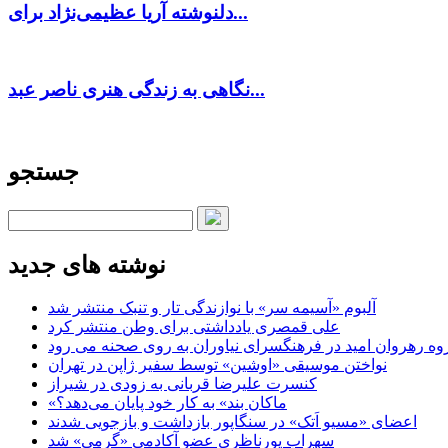
دلنوشته آریا عظیمی‌نژاد برای...
نگاهی به زندگی هنری ناصر عبد...
جستجو
نوشته های جدید
آلبوم «آسیمه سر» با نوازندگی تار و تنبک منتشر شد
علی قمصری یادداشتی برای وطن منتشر کرد
وه رهروان امید در فرهنگسرای نیاوران به روی صحنه می رود
نواختن موسیقی «اوشین» توسط سفیر ژاپن در تهران
کنسرت علیرضا قربانی به زودی در شیراز
«ماکان بند» به کار خود پایان می‌دهد؟
اعضای «مسیو اَتک» در سنگاپور بازداشت و بازجویی شدند
سهراب پورناظری عضو آکادمی «گرمی» شد