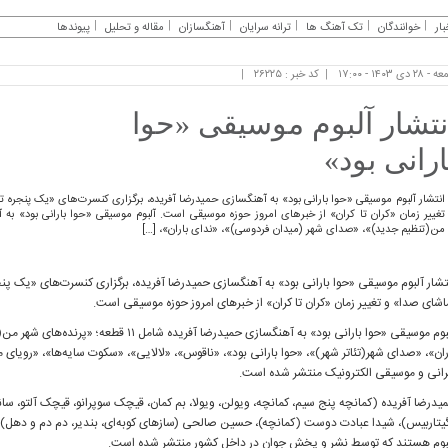
بار
خوانندگان
تک آهنگ ها
ترانه سرایان
آهنگسازان
مقاله و تحلیل
پیوندها
۲۸ دی ۱۴۰۳ - ۱۷:۰۰
کد خبر : ۲۶۲۲۵
نتشار آلبوم موسیقی «حوا
ارانی بود»
انتشار آلبوم موسیقی «حوا بارانی بود» به آهنگسازی حمیدرضا آفریده، برگزاری کنسرت‌های «یک پنجره تا
من(تنظیم جدید)»، «صدای شهر (میدان فردوسی)»، «ندای باران»، […]
تشار آلبوم موسیقی «حوا بارانی بود» به آهنگسازی حمیدرضا آفریده، برگزاری کنسرت‌های «یک پنجر
اشای صدا» و تغییر زمان «کران تا کران» از خبرهای امروز حوزه موسیقی است.
آلبوم موسیقی «حوا بارانی بود» به آهنگسازی حمی
ران»، «صدای شهر(تئاتر شهر)»، «حوا بارانی بود»، «ناقوس»، «لالایی»، «سکوت سایه‌ها»، «رویا
رانی و موسیقی الکترونیک منتشر شده است.
یدرضا آفریده (کمانچه پنج سیم، کمانچه، ویولن، ویولا، بم کمان، قیچک‌ سوپرانو، قیچک آلتو، ساند
یتاربیس)، شیدا عبادت دوست (کمانچه)، حسین صالحی (سازهای کوبه‌ای، بندیر، دم دم و دهل) و 
بوم هستند که توسط نشر و پخش جوان در داخل کشور منتشر شده است.