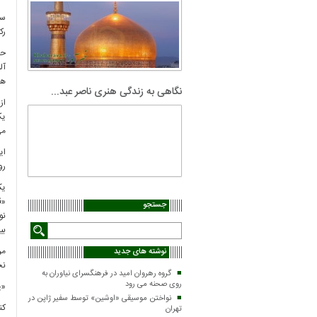
سا
رک
حم
آل
هم
نگاهی به زندگی هنری ناصر عبد...
از
یک
می
رو
یک
«ق
جستجو
نو
بی
نوشته های جدید
نجا
گروه رهروان امید در فرهنگسرای نیاوران به
روی صحنه می رود
«ی
نواختن موسیقی «اوشین» توسط سفیر ژاپن در
کن
تهران