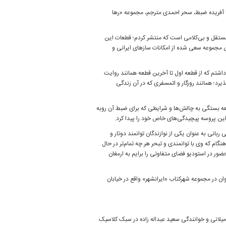
ا آفریده ضبط، سحر احمدی مترجم، مجموعه «رها
 مستقل و بی‌کلامی است که منتشر کردم؛ قطعات این
 مجموعه سعی شده از امکانات سازهای ایرانی و
اشتم که از قطعه اول تا آخرین قطعه همانند روایت
؛ همانند روزگار و اتمسفری که در آن زندگی
هر قطعه بستگی به چالش‌ها و شرایطی که برای ضبط آن روبه
 این پروسه پیچیدگی‌های خاص خود را پیدا کرد.
نی به عنوان یکی از نوازندگان توانمند دوتار و
نگام که وی با توانمندی و تبحر هر چه تمام‌تر در حال
ور در استودیو فضای متفاوتی را برایم به ارمغان
ز پنجشنبه-۲۷ دی ماه- ساعت ۱۸ توسط نشر و پخش جوان در مجموعه شهرکتاب «ایرانشهر» واقع در خیابان
میلانی و خوانندگی سعید عبداله زاده در سبک کلاسیک