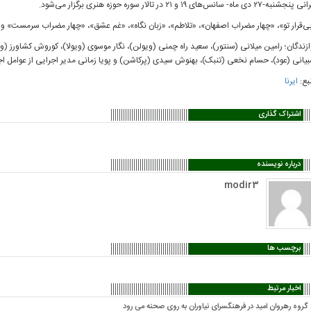
جشنبه-۲۷ دی ماه- سانس‌های ۱۹ و ۲۱ در تالار سوره حوزه هنری برگزار می‌شود.
ی‌قرار تو»، «چهار مضراب اصفهان»، «تلاطم»، «زبان نگاه»، «غم عشق»، «چهار مضراب سرمست» و 
ازندگان؛ رامین میلانی (سنتور)، سعید راه چمنی (ویولن)، نگار موسوی (ویولا)، کوروش کشاورز (وی
یانی (عود)، حسام نخعی (تنبک)، بهنوش سیدی (پرکاشن) و پویا زمانی مدیر اجرایی از عوامل ا
بع:
ایرنا
اشتراک گذاری
درباره نویسنده
modir3
برچسب ها
اخبار مرتبط
گروه رهروان امید در فرهنگسرای نیاوران به روی صحنه می رود