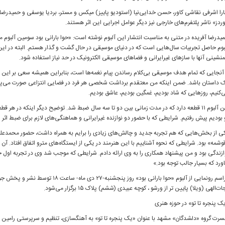
را اشرفی نقاشی کاور، حسن خدایی‌نیا (استودیو پاییز) میکس و مستر، بردیا یوسفی و حمیدرض
وردز» ناشر پلتفرم‌های خارجی نیز دیگر عوامل اجرایی این اثر هستند.
یدرضا آفریده در متنی به مناسبت انتشار این آلبوم نوشته است: «حوا بارانی بود سومین آلبوم
بوم حاصل تجربیات سال‌هایی است که در دنیای موسیقی در حال گشت و گذار هستم. البته در این
نشینی آنها با سازهای غیرایرانی و فضاهای موسیقی الکترونیک در حد نیاز استفاده شود.
 آنجایی که تمام هدف موسیقی بی‌کلام رساندن پیام نغمه‌ها است، بنابراین همیشه سعی بر این د
 داستان باشد. ضمن اینکه من معتقدم برداشت شخصی هر فرد در فضایی انتزاعی صورت می‌پذیرد
‌کنیم، روزهایی که شاد بودیم، غمگین بودیم، عاشق بودیم.
این آلبوم ۱۱ قطعه دارد که در مدت زمانی بین دو تا سه سال ضبط شد. توضیح دیگر اینکه در 
 بودیم پیش رفتیم. شرایطی که با حضور دو نوازنده غیرایرانی و هماهنگی‌های لازم برای ضبط اثر
ی از بخش‌هایی که هم تجربه جدید و چالش‌های زیادی را برایم به همراه داشت، حضور محمدعلی ربا
وشمه» بود. شرایطی که نحوه آشناییم با این هنرمند در یکی از ایستگاه‌های مترو اتفاق افتاد. آن ه
ازندگی بود و من پیشنهاد همکاری را به وی ارائه دادم. شرایطی که موجب شد وی در تجربه اول حض
اورد که بسیار جالب توجه بود.»
مراسم رونمایی از آلبوم «حوا بارانی بود» رو
ت‌الهی (ویلا) پایین تر از ورشو ، کوچه عبیدی (ششم) پلاک ۱۵ برگزار می‌شود.
ک پنجره تا تو» در حوزه هنری
سرت‌ گروه «دلشدگان» مشهد با عنوان «یک پنجره تا تو» به آهنگسازی، تنظیم و سرپرستی رامین 