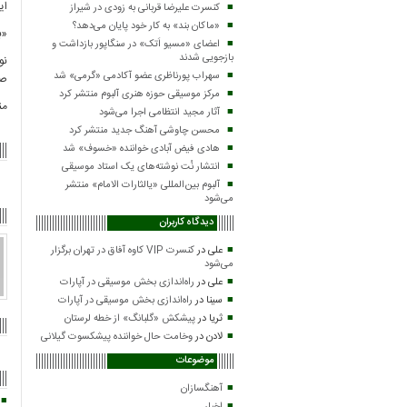
ایرانی پن
کنسرت علیرضا قربانی به زودی در شیراز
«ماکان بند» به کار خود پایان می‌دهد؟
«ب
اعضای «مسیو اَتک» در سنگاپور بازداشت و
بازجویی شدند
نو
سهراب پورناظری عضو آکادمی «گرمی» شد
صب
مرکز موسیقی حوزه هنری آلبوم منتشر کرد
من
آثار مجید انتظامی اجرا می‌شود
محسن چاوشی آهنگ جدید منتشر کرد
هادی فیض آبادی خواننده «خسوف» شد
انتشار نُت نوشته‌های یک استاد موسیقی
آلبوم بین‌المللی «یالثارات الامام» منتشر
می‌شود
دیدگاه کاربران
علی
در
کنسرت VIP کاوه آفاق در تهران برگزار
می‌شود
علی
در
راه‌اندازی بخش موسیقی در آپارات
سینا
در
راه‌اندازی بخش موسیقی در آپارات
ثریا
در
پیشکش «گلبانگ» از خطه لرستان
لادن
در
وخامت حال خواننده پیشکسوت گیلانی
موضوعات
آهنگسازان