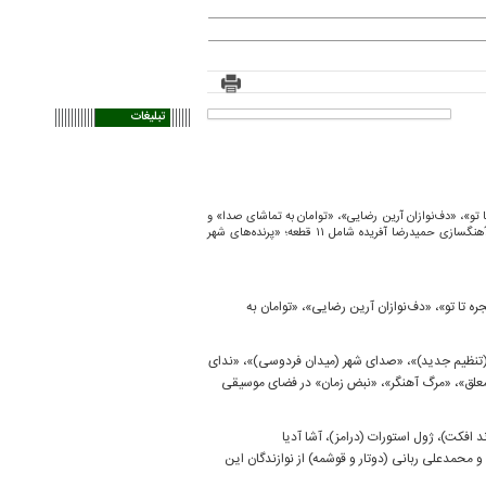
تبلیغات
 تو»، «دف‌نوازان آرین رضایی»، «توامان به تماشای صدا» و
تغییر زمان «کران تا کران» از خبرهای امروز حوزه موسیقی است. آلبوم موسیقی «حوا بارانی بود» به آهنگسازی حمیدرضا آفریده شامل ۱۱ قطعه؛ «پرنده‌های شهر
ه تا تو»، «دف‌نوازان آرین رضایی»، «توامان به
درضا آفریده شامل ۱۱ قطعه؛ «پرنده‌های شهر من(تنظیم جدید)»، «صدای شهر (میدان فردوسی)»، «ندای
ی معلق»، «مرگ آهنگر»، «نبض زمان» در فضای موسیقی
 افکت)، ژول استورات (درامز)، آشا آدیا
محمدعلی ربانی (دوتار و قوشمه) از نوازندگان این