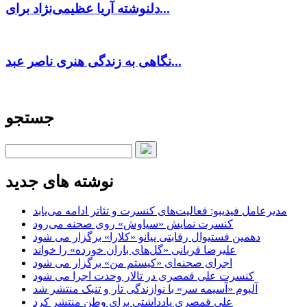
دلنوشته آریا عظیمی‌نژاد برای...
نگاهی به زندگی هنری ناصر عبد...
جستجو
نوشته های جدید
مدیرعامل فیدیبو: فعالیت‌های کنسرت و تئاتر ادامه می‌یابد
کنسرت‌ نمایش «سیاوش» روی صحنه می‌رود
دهمین فستیوال رقابتی پیانو «کلارا» برگزار می شود
علیرضا قربانی «گل‌های باران خورده» را خواند
اجرای صحنه‌ای «کیستم من» برگزار می شود
کنسرت علی قمصری در تالار وحدت اجرا می شود
آلبوم «آسیمه سر» با نوازندگی تار و تنبک منتشر شد
علی قمصری یادداشتی برای وطن منتشر کرد