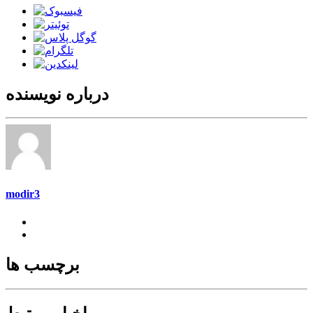
درباره نویسنده
modir3
برچسب ها