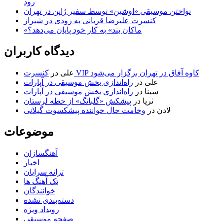
رود
نواختن موسیقی «اوشین» توسط سفیر ژاپن در تهران
کنسرت علیرضا قربانی به زودی در شیراز
«ماکان بند» به کار خود پایان می‌دهد؟
دیدگاه کاربران
کنسرت VIP کاوه آفاق در تهران برگزار می‌شود
علی
در
علی
در
راه‌اندازی بخش موسیقی در آپارات
سینا
در
راه‌اندازی بخش موسیقی در آپارات
ثریا
در
پیشکش «گلبانگ» از خطه لرستان
لادن
در
وخامت حال خواننده پیشکسوت گیلانی
موضوعات
آهنگسازان
اخبار
ترانه سرایان
تک آهنگ ها
خوانندگان
دسته‌بندی نشده
رویداد ویژه
صفحه موسیقی