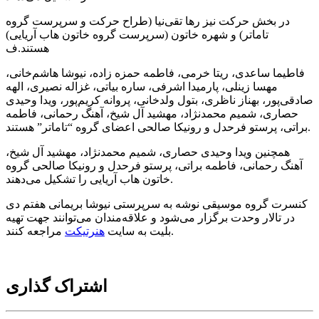
در بخش حرکت نیز رها تقی‌نیا (طراح حرکت و سرپرست گروه
تاماتر) و شهره خاتون (سرپرست گروه خاتون هاب آریایی)
هستند.ف
فاطیما ساعدی، ریتا خرمی، فاطمه حمزه زاده، نیوشا هاشم‌خانی،
مهسا زینلی، پارمیدا اشرفی، ساره بیاتی، غزاله نصیری، الهه
صادقی‌پور، بهناز ناظری، بتول ولدخانی، پروانه کریم‌پور، ویدا وحیدی
حصاری، شمیم محمد‌نژاد، مهشید آل شیخ، آهنگ رحمانی، فاطمه
براتی، پرستو فرحدل و رونیکا صالحی اعضای گروه “تاماتر” هستند.
همچنین ویدا وحیدی حصاری، شمیم محمد‌نژاد، مهشید آل شیخ،
آهنگ رحمانی، فاطمه براتی، پرستو فرحدل و رونیکا صالحی گروه
خاتون هاب آریایی را تشکیل می‌دهند.
کنسرت گروه موسیقی نوشه به سرپرستی نیوشا بریمانی هفتم دی
در تالار وحدت برگزار می‌شود و علاقه‌مندان می‌توانند جهت تهیه
مراجعه کنند.
بلیت به سایت
هنرتیکت
اشتراک گذاری