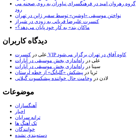
گروه رهروان امید در فرهنگسرای نیاوران به روی صحنه می
رود
نواختن موسیقی «اوشین» توسط سفیر ژاپن در تهران
کنسرت علیرضا قربانی به زودی در شیراز
«ماکان بند» به کار خود پایان می‌دهد؟
دیدگاه کاربران
کنسرت VIP کاوه آفاق در تهران برگزار می‌شود
علی
در
علی
در
راه‌اندازی بخش موسیقی در آپارات
سینا
در
راه‌اندازی بخش موسیقی در آپارات
ثریا
در
پیشکش «گلبانگ» از خطه لرستان
لادن
در
وخامت حال خواننده پیشکسوت گیلانی
موضوعات
آهنگسازان
اخبار
ترانه سرایان
تک آهنگ ها
خوانندگان
دسته‌بندی نشده