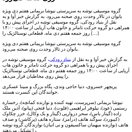
گروه موسیقی نوشه به سرپرستی نیوشا بریمانی هفتم دی ویژه
بانوان در تالار وحدت روی صحنه می‌رود. به گزارش خبر آوا و به
نقل از بنیاد رودکی، گروه موسیقی نوشه در اجرای پیش رو با
همراهی دو گروه حرکت تاماتر و خاتون هاب آریایی از ساعت ۱۴:۰۰
روز جمعه هفتم دی ماه، قطعاتی نوستالژیک را […]
گروه موسیقی نوشه به سرپرستی نیوشا بریمانی هفتم دی ویژه
بانوان در تالار وحدت روی صحنه می‌رود.
به گزارش خبر آوا و به نقل از
بنیاد رودکی
، گروه موسیقی نوشه در
اجرای پیش رو با همراهی دو گروه حرکت تاماتر و خاتون هاب
آریایی از ساعت ۱۴:۰۰ روز جمعه هفتم دی ماه، قطعاتی نوستالژیک
را پیش روی مخاطبان قرار می‌دهد.
پریچهر خسروی، دنیا حاجی وندی، پگاه بزرگ و مبینا عسکری
خوانندگان این کنسرت هستند.
نیوشا بریمانی (سرپرست، تهیه کننده و نوازنده کمانچه)، رخساره
رستمی (عود)، نیلوفر ابراهیمی (فلوت)، دنیا فتحی (پیانو)، آذین ملک
زاده (گیتار باس)، سحر دزواریی (گیتار و بک وکال)، خزر چکاوک
(کیبورد)، سوگند هاتف (درامز)، ستاره هاتف (پرکاشن) و صدف
هاتف (نوازنده میهمان ساکسیفون و نی انبان) نوازندگان گروه نوشه
را تشکیل می‌دهند.