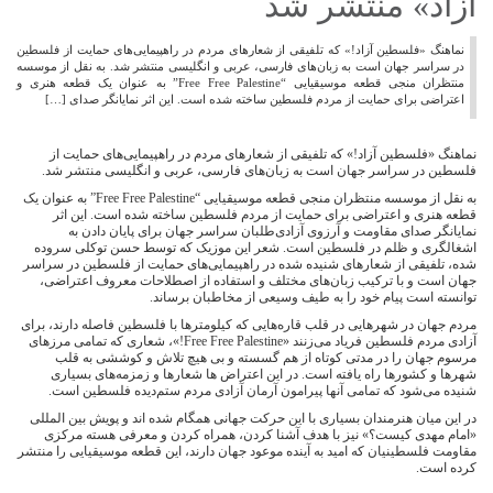
آزاد» منتشر شد
نماهنگ «فلسطین آزاد!» که تلفیقی از شعارهای مردم در راهپیمایی‌های حمایت از فلسطین
در سراسر جهان است به زبان‌های فارسی، عربی و انگلیسی منتشر شد. به نقل از موسسه
منتظران منجی قطعه موسیقیایی “Free Free Palestine” به‌ عنوان یک قطعه هنری و
اعتراضی برای حمایت از مردم فلسطین ساخته شده است. این اثر نمایانگر صدای […]
نماهنگ «فلسطین آزاد!» که تلفیقی از شعارهای مردم در راهپیمایی‌های حمایت از
فلسطین در سراسر جهان است به زبان‌های فارسی، عربی و انگلیسی منتشر شد.
به نقل از موسسه منتظران منجی قطعه موسیقیایی “Free Free Palestine” به‌ عنوان یک
قطعه هنری و اعتراضی برای حمایت از مردم فلسطین ساخته شده است. این اثر
نمایانگر صدای مقاومت و آرزوی آزادی‌طلبان سراسر جهان برای پایان دادن به
اشغالگری و ظلم در فلسطین است. شعر این موزیک که توسط حسن توکلی سروده
شده، تلفیقی از شعارهای شنیده شده در راهپیمایی‌های حمایت از فلسطین در سراسر
جهان است و با ترکیب زبان‌های مختلف و استفاده از اصطلاحات معروف اعتراضی،
توانسته است پیام خود را به طیف وسیعی از مخاطبان برساند.
مردم جهان در شهرهایی در قلب قاره‌هایی که کیلومترها با فلسطین فاصله دارند، برای
آزادی مردم فلسطین فریاد می‌زنند «Free Free Palestine!»، شعاری که تمامی مرزهای
مرسوم جهان را در مدتی کوتاه از هم گسسته و بی هیچ تلاش و کوششی به قلب
شهرها و کشورها راه یافته است. در این اعتراض ها شعارها و زمزمه‌های بسیاری
شنیده می‌شود که تمامی آنها پیرامون آرمان آزادی مردم ستم‌دیده فلسطین است.
در این میان هنرمندان بسیاری با این حرکت جهانی همگام شده اند و پویش بین المللی
«امام مهدی کیست؟» نیز با هدف آشنا کردن، همراه کردن و معرفی هسته مرکزی
مقاومت فلسطینیان که امید به آینده موعود جهان دارند، این قطعه موسیقیایی را منتشر
کرده است.