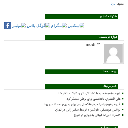
منبع:
ایرنا
اشتراک گذاری
درباره نویسنده
modir3
برچسب ها
اخبار مرتبط
آلبوم «آسیمه سر» با نوازندگی تار و تنبک منتشر شد
علی قمصری یادداشتی برای وطن منتشر کرد
گروه رهروان امید در فرهنگسرای نیاوران به روی صحنه می رود
نواختن موسیقی «اوشین» توسط سفیر ژاپن در تهران
کنسرت علیرضا قربانی به زودی در شیراز