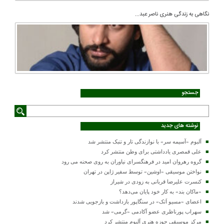
نگاهی به زندگی هنری ناصر عبد...
جستجو
نوشته های جدید
آلبوم «آسیمه سر» با نوازندگی تار و تنبک منتشر شد
علی قمصری یادداشتی برای وطن منتشر کرد
گروه رهروان امید در فرهنگسرای نیاوران به روی صحنه می رود
نواختن موسیقی «اوشین» توسط سفیر ژاپن در تهران
کنسرت علیرضا قربانی به زودی در شیراز
«ماکان بند» به کار خود پایان می‌دهد؟
اعضای «مسیو اَتک» در سنگاپور بازداشت و بازجویی شدند
سهراب پورناظری عضو آکادمی «گرمی» شد
مرکز موسیقی حوزه هنری آلبوم منتشر کرد