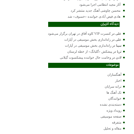
آثار مجید انتظامی اجرا می‌شود
محسن چاوشی آهنگ جدید منتشر کرد
هادی فیض آبادی خواننده «خسوف» شد
دیدگاه کاربران
علی
در
کنسرت VIP کاوه آفاق در تهران برگزار می‌شود
علی
در
راه‌اندازی بخش موسیقی در آپارات
سینا
در
راه‌اندازی بخش موسیقی در آپارات
ثریا
در
پیشکش «گلبانگ» از خطه لرستان
لادن
در
وخامت حال خواننده پیشکسوت گیلانی
موضوعات
آهنگسازان
اخبار
ترانه سرایان
تک آهنگ ها
خوانندگان
دسته‌بندی نشده
رویداد ویژه
صفحه موسیقی
متفرقه
مقاله و تحلیل