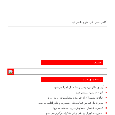
نگاهی به زندگی هنری ناصر عبد...
جستجو
نوشته های جدید
اُپرای «کارمن» پس از ۴۸ سال اجرا می‌شود
آلبوم «رسم» منتشر شد
عیادت مسئولان از خواننده پیشکسوت ادامه دارد
مدیرعامل فیدیبو: فعالیت‌های کنسرت و تئاتر ادامه می‌یابد
کنسرت‌ نمایش «سیاوش» روی صحنه می‌رود
دهمین فستیوال رقابتی پیانو «کلارا» برگزار می شود