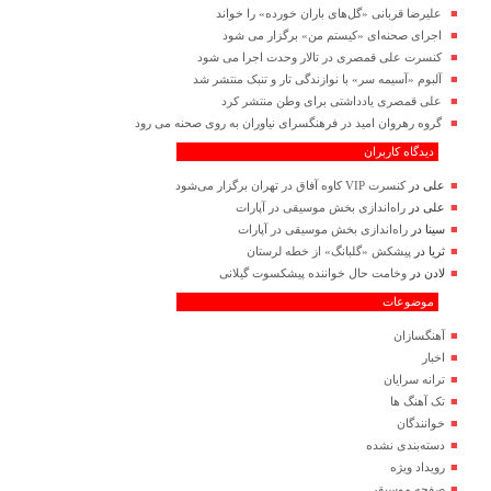
علیرضا قربانی «گل‌های باران خورده» را خواند
اجرای صحنه‌ای «کیستم من» برگزار می شود
کنسرت علی قمصری در تالار وحدت اجرا می شود
آلبوم «آسیمه سر» با نوازندگی تار و تنبک منتشر شد
علی قمصری یادداشتی برای وطن منتشر کرد
گروه رهروان امید در فرهنگسرای نیاوران به روی صحنه می رود
دیدگاه کاربران
علی
در
کنسرت VIP کاوه آفاق در تهران برگزار می‌شود
علی
در
راه‌اندازی بخش موسیقی در آپارات
سینا
در
راه‌اندازی بخش موسیقی در آپارات
ثریا
در
پیشکش «گلبانگ» از خطه لرستان
لادن
در
وخامت حال خواننده پیشکسوت گیلانی
موضوعات
آهنگسازان
اخبار
ترانه سرایان
تک آهنگ ها
خوانندگان
دسته‌بندی نشده
رویداد ویژه
صفحه موسیقی