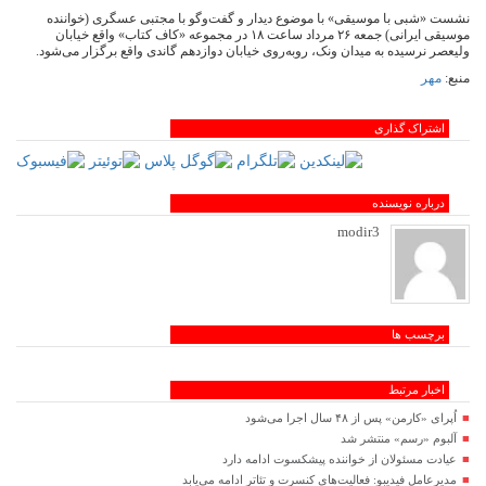
نشست «شبی با موسیقی» با موضوع دیدار و گفت‌وگو با مجتبی عسگری (خواننده
موسیقی ایرانی) جمعه ۲۶ مرداد ساعت ۱۸ در مجموعه «کاف کتاب» واقع خیابان
ولیعصر نرسیده به میدان ونک، روبه‌روی خیابان دوازدهم گاندی واقع برگزار می‌شود.
منبع:
مهر
اشتراک گذاری
درباره نویسنده
modir3
برچسب ها
اخبار مرتبط
اُپرای «کارمن» پس از ۴۸ سال اجرا می‌شود
آلبوم «رسم» منتشر شد
عیادت مسئولان از خواننده پیشکسوت ادامه دارد
مدیرعامل فیدیبو: فعالیت‌های کنسرت و تئاتر ادامه می‌یابد