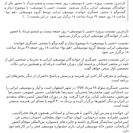
تازه‌ترین نشست پروژه «شبی با موسیقی» روز جمعه بیست و ششم مرداد با حضور یکی از
خوانندگان موسیقی ایرانی برگزار می‌شود. نشست «شبی با موسیقی» با موضوع دیدار و
گفت‌وگو با مجتبی عسگری خواننده موسیقی ایرانی توسط گروه موسیقایی «هم نوا»
ساعت ۱۸ روز جمعه ۳۶ مرداد ساعت ۱۸ برگزار می شود. در این نشست […]
تازه‌ترین نشست پروژه «شبی با موسیقی» روز جمعه بیست و ششم مرداد با حضور
یکی از خوانندگان موسیقی ایرانی برگزار می‌شود.
نشست «شبی با موسیقی» با موضوع دیدار و گفت‌وگو با مجتبی عسگری خواننده
موسیقی ایرانی توسط گروه موسیقایی «هم نوا» ساعت ۱۸ روز جمعه ۳۶ مرداد ساعت
۱۸ برگزار می شود.
در این نشست مجتبی عسگری از خوانندگان موسیقی ایرانی به تجربیات شخصی اش از
تلمذ در محضر استادان برجسته آواز، دوران فعالیت حرفه ای و همچنین برخی نکات
تخصصی آواز سخن خواهد گفت.
رونمایی و معرفی آثار اخیر این هنرمند و پرسش و پاسخ حاضران از دیگر بخش‌های این
برنامه است.
مجتبی عسگری متولد ۲۸ مرداد ۱۳۵۷ در شهر اصفهان است و آواز و موسیقی ایرانی را
نزد استادانی چون محمدرضا شجریان، سیدرضا طباطبایی، حسین عمومی، حمیدرضا
نوربخش، محمدعلی کیانی نژاد فرا گرفت. وی در دوران فعالیتش کنسرت‌های متعددی
در ایران و دیگر کشورها برگزار کرده و نزدیک به ۳۰ آلبوم با صدای این هنرمند منتشر
شده است.
این خواننده و مدرس آواز تاکنون با هنرمندان و استادانی همچون فرهاد فخرالدینی،
حسین علیزاده، مجید درخشانی، کیوان ساکت، جواد بطحائی، احسان ذبیحی فر،
امیرعباس ستایشگر همکاری داشته و جایزه های جشنواره بین‌المللی موقام کشور
آذربایجان، جشن خانه موسیقی ایران، باربد جشنواره موسیقی فجر را در کارنامه خود
دارد.