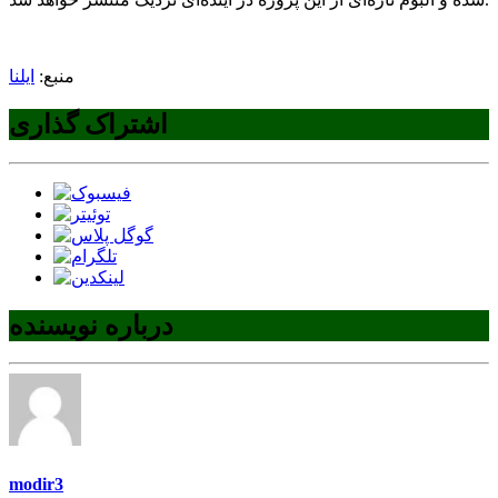
منبع:
ایلنا
اشتراک گذاری
درباره نویسنده
modir3