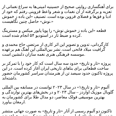
برای آهنگسازی روایتی صحیح از حسینیه امینی‌ها به سراغ نغماتی از
تعزیه و برگرفته از آن نغمات و شعر واعظ قزوینی رفتم که خود از
ادبا و فق‌ها و فضلای قزوین بوده است. تصنیف «این باده ز خموش
نوش» حاصل چنین نگاهیست.»
قطعه «این باده ز خموش نوش» را پویا پایور میکس و مسترینگ
کرده و ضبط تار در استودیو ۵۴ انجام شده است.
کارگردانی، تدوین و تصویرِ این اثر کاری از مرتضی حاج محمدی و
گرافیت میلاد فاتحی است. نشر بین‌المللی این آهنگ هم برعهده
موسسه فرهنگی هنری نغمه سازان دلنشین است.
پروژه «تار و تاریخ» حدود سه سال است که کار خود را با تمرکز بر
ساخت قطعاتی برای بناهای تاریخی ایران آغاز کرده است. در این
پروژه تاکنون حدود سیصد تن از هنرمندان سراسر کشورمان حضور
داشته‌اند.
آلبوم «تار و تاریخ۱» در سال ۲۰۲۳ توانست در مسابقه بین المللی
گلوبال موزیک اواردز – سال ۲۰۲۳ و در بخش‌های بهترین نوازندگی و
بهترین موسیقی فولک معاصر، دو مدال طلا برای کشورمان به
ارمغان بیاورد.
تاکنون دو آلبوم رسمی از آثار «تار و تاریخ» به صورت جهانی منتشر
شده و آلبوم تازه‌ای از این پروژه در آینده‌ای نزدیک منتشر خواهد شد.