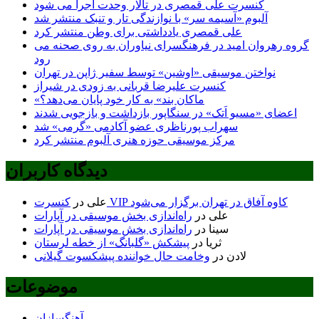
کنسرت علی قمصری در تالار وحدت اجرا می شود
آلبوم «آسیمه سر» با نوازندگی تار و تنبک منتشر شد
علی قمصری یادداشتی برای وطن منتشر کرد
گروه رهروان امید در فرهنگسرای نیاوران به روی صحنه می
رود
نواختن موسیقی «اوشین» توسط سفیر ژاپن در تهران
کنسرت علیرضا قربانی به زودی در شیراز
«ماکان بند» به کار خود پایان می‌دهد؟
اعضای «مسیو اَتک» در سنگاپور بازداشت و بازجویی شدند
سهراب پورناظری عضو آکادمی «گرمی» شد
مرکز موسیقی حوزه هنری آلبوم منتشر کرد
دیدگاه کاربران
کنسرت VIP کاوه آفاق در تهران برگزار می‌شود
علی
در
علی
در
راه‌اندازی بخش موسیقی در آپارات
سینا
در
راه‌اندازی بخش موسیقی در آپارات
ثریا
در
پیشکش «گلبانگ» از خطه لرستان
لادن
در
وخامت حال خواننده پیشکسوت گیلانی
موضوعات
آهنگسازان