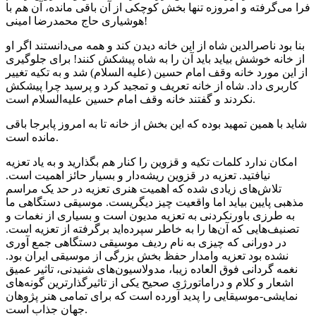
فرا می‌گرفته و امروزه تنها بخش کوچکی از آن باقی مانده، آن هم با
هوشیاری حاج محمدرضا امینی!
بنا بود ناصرالدین شاه از این خانه دیدن کند و همه می‌دانستند اگر او
از خانه خوشش بیاید باید آن را به شاه پیشکش کنند! برای جلوگیری
از این مورد خانه وقف امام حسین (علیه السلام) شد و به تکیه تغییر
کاربری داد. شاه از خانه تعریف و تمجید کرد و پرسید چرا پیشکش
نکردند و گفتند خانه وقف امام حسین علیه‌السلام است.
شاید با همین تمهید بوده که این بخش از خانه تا به امروز پابرجا باقی
مانده است.
امکان ندارد کلمات تکیه و قزوین را کنار هم بگذارید و به یاد تعزیه
نیافتید. تعزیه در قزوین ریشه‌دار و بسیار حائز اهمیت است.
تلاش‌های زیادی شده که اهمیت هنری تعزیه در حد یک مراسم
مذهبی پایین بیاید اما واقعیت چیز دیگریست. موسیقی دستگاهی ما
به طرزی باورنکردنی به تعزیه مدیون است و بسیاری از نغمات و
تصنیف‌هایی که آن‌ها را به خاطر سپرده‌اید برگرفته از تعزیه است.
در دورانی که چیزی به نام ردیف موسیقی دستگاهی جمع آوری
نشده بود تعزیه وامدار حفظ بخش بزرگی از موسیقی ایران بود.
نغمه گردانی فوق العاده زیبا، مدولاسیون‌های شنیدنی، تاثیر عمیق
اشعار و کلام و دراماتورژی صحیح یکی از تاثیرگذارترین گونه‌های
نمایشی-موسیقایی را پدید آورده است که برای تمامی هنر پژوهان
جهان جذاب است.