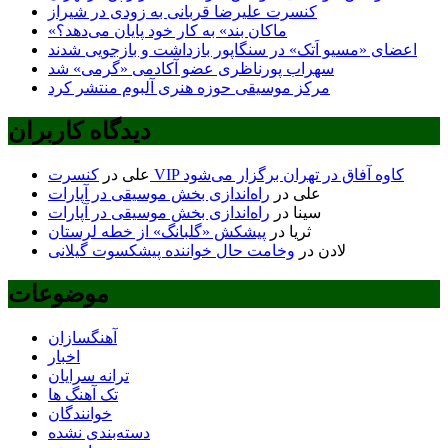
کنسرت علیرضا قربانی به زودی در شیراز
«ماکان بند» به کار خود پایان می‌دهد؟
اعضای «مسیو اَتک» در سنگاپور بازداشت و بازجویی شدند
سهراب پورناظری عضو آکادمی «گرمی» شد
مرکز موسیقی حوزه هنری آلبوم منتشر کرد
دیدگاه کاربران
کنسرت VIP کاوه آفاق در تهران برگزار می‌شود
علی
در
علی
در
راه‌اندازی بخش موسیقی در آپارات
سینا
در
راه‌اندازی بخش موسیقی در آپارات
ثریا
در
پیشکش «گلبانگ» از خطه لرستان
لادن
در
وخامت حال خواننده پیشکسوت گیلانی
موضوعات
آهنگسازان
اخبار
ترانه سرایان
تک آهنگ ها
خوانندگان
دسته‌بندی نشده