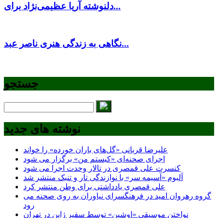
دلنوشته آریا عظیمی‌نژاد برای...
نگاهی به زندگی هنری ناصر عبد...
جستجو
نوشته های جدید
علیرضا قربانی «گل‌های باران خورده» را خواند
اجرای صحنه‌ای «کیستم من» برگزار می شود
کنسرت علی قمصری در تالار وحدت اجرا می شود
آلبوم «آسیمه سر» با نوازندگی تار و تنبک منتشر شد
علی قمصری یادداشتی برای وطن منتشر کرد
گروه رهروان امید در فرهنگسرای نیاوران به روی صحنه می
رود
نواختن موسیقی «اوشین» توسط سفیر ژاپن در تهران