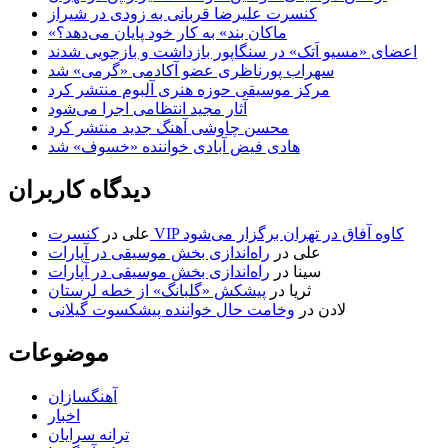
کنسرت علیرضا قربانی به زودی در شیراز
«ماکان بند» به کار خود پایان می‌دهد؟
اعضای «مسیو اَتک» در سنگاپور بازداشت و بازجویی شدند
سهراب پورناظری عضو آکادمی «گرمی» شد
مرکز موسیقی حوزه هنری آلبوم منتشر کرد
آثار مجید انتظامی اجرا می‌شود
محسن چاوشی آهنگ جدید منتشر کرد
هادی فیض آبادی خواننده «خسوف» شد
دیدگاه کاربران
کنسرت VIP کاوه آفاق در تهران برگزار می‌شود
علی
در
علی
در
راه‌اندازی بخش موسیقی در آپارات
سینا
در
راه‌اندازی بخش موسیقی در آپارات
ثریا
در
پیشکش «گلبانگ» از خطه لرستان
لادن
در
وخامت حال خواننده پیشکسوت گیلانی
موضوعات
آهنگسازان
اخبار
ترانه سرایان