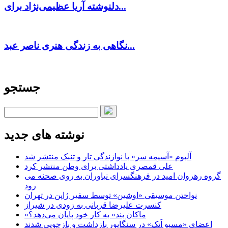
دلنوشته آریا عظیمی‌نژاد برای...
نگاهی به زندگی هنری ناصر عبد...
جستجو
نوشته های جدید
آلبوم «آسیمه سر» با نوازندگی تار و تنبک منتشر شد
علی قمصری یادداشتی برای وطن منتشر کرد
گروه رهروان امید در فرهنگسرای نیاوران به روی صحنه می
رود
نواختن موسیقی «اوشین» توسط سفیر ژاپن در تهران
کنسرت علیرضا قربانی به زودی در شیراز
«ماکان بند» به کار خود پایان می‌دهد؟
اعضای «مسیو اَتک» در سنگاپور بازداشت و بازجویی شدند