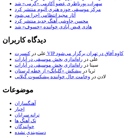
سهراب پورناظری عضو آکادمی «گرمی» شد
مرکز موسیقی حوزه هنری آلبوم منتشر کرد
آثار مجید انتظامی اجرا می‌شود
محسن چاوشی آهنگ جدید منتشر کرد
هادی فیض آبادی خواننده «خسوف» شد
دیدگاه کاربران
کنسرت VIP کاوه آفاق در تهران برگزار می‌شود
علی
در
علی
در
راه‌اندازی بخش موسیقی در آپارات
سینا
در
راه‌اندازی بخش موسیقی در آپارات
ثریا
در
پیشکش «گلبانگ» از خطه لرستان
لادن
در
وخامت حال خواننده پیشکسوت گیلانی
موضوعات
آهنگسازان
اخبار
ترانه سرایان
تک آهنگ ها
خوانندگان
دسته‌بندی نشده