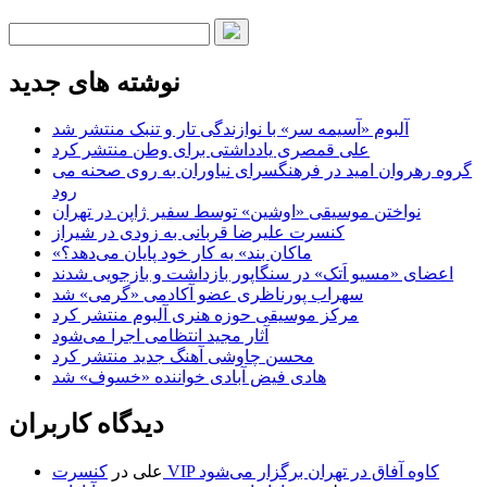
نوشته های جدید
آلبوم «آسیمه سر» با نوازندگی تار و تنبک منتشر شد
علی قمصری یادداشتی برای وطن منتشر کرد
گروه رهروان امید در فرهنگسرای نیاوران به روی صحنه می
رود
نواختن موسیقی «اوشین» توسط سفیر ژاپن در تهران
کنسرت علیرضا قربانی به زودی در شیراز
«ماکان بند» به کار خود پایان می‌دهد؟
اعضای «مسیو اَتک» در سنگاپور بازداشت و بازجویی شدند
سهراب پورناظری عضو آکادمی «گرمی» شد
مرکز موسیقی حوزه هنری آلبوم منتشر کرد
آثار مجید انتظامی اجرا می‌شود
محسن چاوشی آهنگ جدید منتشر کرد
هادی فیض آبادی خواننده «خسوف» شد
دیدگاه کاربران
کنسرت VIP کاوه آفاق در تهران برگزار می‌شود
علی
در