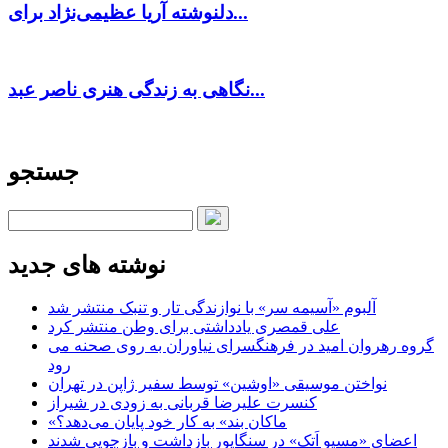
دلنوشته آریا عظیمی‌نژاد برای...
نگاهی به زندگی هنری ناصر عبد...
جستجو
نوشته های جدید
آلبوم «آسیمه سر» با نوازندگی تار و تنبک منتشر شد
علی قمصری یادداشتی برای وطن منتشر کرد
گروه رهروان امید در فرهنگسرای نیاوران به روی صحنه می
رود
نواختن موسیقی «اوشین» توسط سفیر ژاپن در تهران
کنسرت علیرضا قربانی به زودی در شیراز
«ماکان بند» به کار خود پایان می‌دهد؟
اعضای «مسیو اَتک» در سنگاپور بازداشت و بازجویی شدند