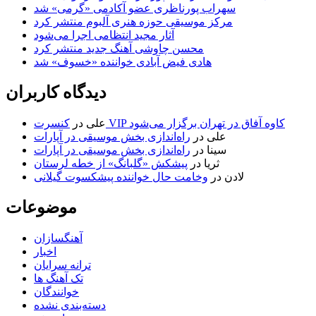
سهراب پورناظری عضو آکادمی «گرمی» شد
مرکز موسیقی حوزه هنری آلبوم منتشر کرد
آثار مجید انتظامی اجرا می‌شود
محسن چاوشی آهنگ جدید منتشر کرد
هادی فیض آبادی خواننده «خسوف» شد
دیدگاه کاربران
کنسرت VIP کاوه آفاق در تهران برگزار می‌شود
علی
در
علی
در
راه‌اندازی بخش موسیقی در آپارات
سینا
در
راه‌اندازی بخش موسیقی در آپارات
ثریا
در
پیشکش «گلبانگ» از خطه لرستان
لادن
در
وخامت حال خواننده پیشکسوت گیلانی
موضوعات
آهنگسازان
اخبار
ترانه سرایان
تک آهنگ ها
خوانندگان
دسته‌بندی نشده