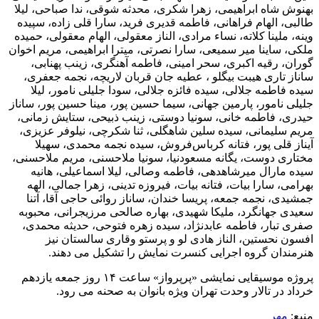
بهنوش شاه ابراهیمی، زهرا شکری، محدثه شوقی، ندا صباحی، لیلا
طالبی، الهام فراهانی، فاطمه قدیری فرید، سارا قلی زاده، سپیده
وینه، ملینا کلاته، نساء مرادی، الناز معقولی، الهام معقولی، حمیده
ملکی، ‌‎ساینا میر سمیعی، سارا نصرتی، میترا ابراهیمی، مریم اخوان
گوران، رقیه اکبری، سحر امینی، فاطمه آهنگری، زینب پهنابی،
ساناز تاری هیبت بیگلو ، عطیه جان قربان لاریچه، نجمه جعفری،
سیده فاطمه جلالی، سیده فائزه جلالی، ‌‎سودا جلیلی نامور، لیلا
جلیلی نامور، پارمین جهانی، سیما حسین پور، ‌‎مینا حسین پور، ساناز
حیدری،‌‎ فاطمه خانی، سونیا دوستی، زینب ذبیحی، ستایش زمانی،
مریم سلیمانی، سیده سلین شاهگلی، ثنا شکرچی، نیلوفر عزیزی،
آیناز قلی پور، فتانه کرباس‌فروش، سیده نجمه محمدی، سهیلا
مختاری دوست، یگانه مسعودنیا، سونیا ملاحسنی، مریم ملاحسنی،
سیده مارال میرشاهدهی‌، فاطمه وصالی، ‎لیلا اسماعیلی، هانیه
بهرامی، سارا بیات، ‌‎فتانه بیات، فیروزه تدینی، زهرا جمالی، الهه
جمشیدی، نجمه جمعه، پریسا خندان، ساناز روائی حاجی آقا، آتنا
سعیدی جهانگرد، ملیکا شهیدی، بهاره صالحی مرزیجرانی، محبوبه
صفری تبار، فاطمه عابدنژاد، سیده زهره فتوحی، حدیثه محمدی،
افسون نحستین، الناز هادی لو و پرستو وقاری سالستان نیز
هنرمندان گروه اجرایی کنسرت نمایش را تشکیل می دهند.
پروژه موسیقایی نمایشی «پرپرواز» ساعت ۱۴ روز جمعه یازدهم
خرداد در تالار وحدت تهران ویژه بانوان به صحنه می رود.
منبع:
مهر