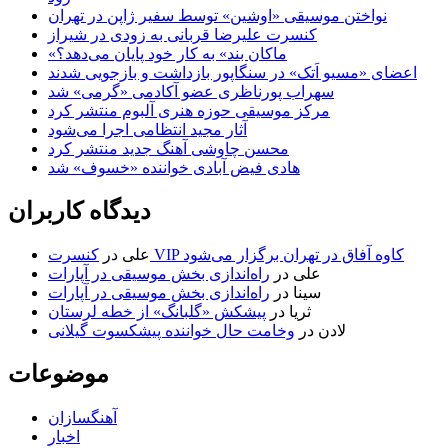
نواختن موسیقی «اوشین» توسط سفیر ژاپن در تهران
کنسرت علیرضا قربانی به زودی در شیراز
«ماکان بند» به کار خود پایان می‌دهد؟
اعضای «مسیو اَتک» در سنگاپور بازداشت و بازجویی شدند
سهراب پورناظری عضو آکادمی «گرمی» شد
مرکز موسیقی حوزه هنری آلبوم منتشر کرد
آثار مجید انتظامی اجرا می‌شود
محسن چاوشی آهنگ جدید منتشر کرد
هادی فیض آبادی خواننده «خسوف» شد
دیدگاه کاربران
کنسرت VIP کاوه آفاق در تهران برگزار می‌شود
علی
در
علی
در
راه‌اندازی بخش موسیقی در آپارات
سینا
در
راه‌اندازی بخش موسیقی در آپارات
ثریا
در
پیشکش «گلبانگ» از خطه لرستان
لادن
در
وخامت حال خواننده پیشکسوت گیلانی
موضوعات
آهنگسازان
اخبار