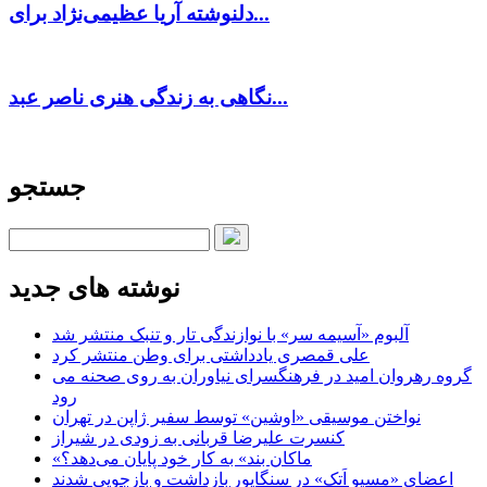
دلنوشته آریا عظیمی‌نژاد برای...
نگاهی به زندگی هنری ناصر عبد...
جستجو
نوشته های جدید
آلبوم «آسیمه سر» با نوازندگی تار و تنبک منتشر شد
علی قمصری یادداشتی برای وطن منتشر کرد
گروه رهروان امید در فرهنگسرای نیاوران به روی صحنه می
رود
نواختن موسیقی «اوشین» توسط سفیر ژاپن در تهران
کنسرت علیرضا قربانی به زودی در شیراز
«ماکان بند» به کار خود پایان می‌دهد؟
اعضای «مسیو اَتک» در سنگاپور بازداشت و بازجویی شدند