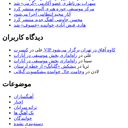
سهراب پورناظری عضو آکادمی «گرمی» شد
مرکز موسیقی حوزه هنری آلبوم منتشر کرد
آثار مجید انتظامی اجرا می‌شود
محسن چاوشی آهنگ جدید منتشر کرد
هادی فیض آبادی خواننده «خسوف» شد
دیدگاه کاربران
کنسرت VIP کاوه آفاق در تهران برگزار می‌شود
علی
در
علی
در
راه‌اندازی بخش موسیقی در آپارات
سینا
در
راه‌اندازی بخش موسیقی در آپارات
ثریا
در
پیشکش «گلبانگ» از خطه لرستان
لادن
در
وخامت حال خواننده پیشکسوت گیلانی
موضوعات
آهنگسازان
اخبار
ترانه سرایان
تک آهنگ ها
خوانندگان
دسته‌بندی نشده