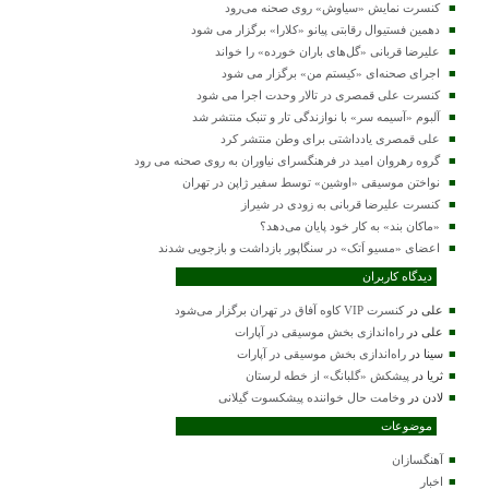
کنسرت‌ نمایش «سیاوش» روی صحنه می‌رود
دهمین فستیوال رقابتی پیانو «کلارا» برگزار می شود
علیرضا قربانی «گل‌های باران خورده» را خواند
اجرای صحنه‌ای «کیستم من» برگزار می شود
کنسرت علی قمصری در تالار وحدت اجرا می شود
آلبوم «آسیمه سر» با نوازندگی تار و تنبک منتشر شد
علی قمصری یادداشتی برای وطن منتشر کرد
گروه رهروان امید در فرهنگسرای نیاوران به روی صحنه می رود
نواختن موسیقی «اوشین» توسط سفیر ژاپن در تهران
کنسرت علیرضا قربانی به زودی در شیراز
«ماکان بند» به کار خود پایان می‌دهد؟
اعضای «مسیو اَتک» در سنگاپور بازداشت و بازجویی شدند
دیدگاه کاربران
علی
در
کنسرت VIP کاوه آفاق در تهران برگزار می‌شود
علی
در
راه‌اندازی بخش موسیقی در آپارات
سینا
در
راه‌اندازی بخش موسیقی در آپارات
ثریا
در
پیشکش «گلبانگ» از خطه لرستان
لادن
در
وخامت حال خواننده پیشکسوت گیلانی
موضوعات
آهنگسازان
اخبار