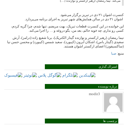
می‌کند. نیما رمضان (رهبر ارکستر و نوازنده […]
کنسرت اشوان ۲۱ دی در تبریز برگزار می‌شود.
اشوان ۲۱ دی در سالن همایش‌های شهر تبریز به اجرای برنامه می‌پردازد.
این خواننده در این کنسرت قطعات تبریک، بهت مریضم، تنها شدم، چرا گریه کردم،
کسی رو ندارم، چه خوبه حالم، بعد من، بگو دروغه و … را اجرا می‌کند.
نیما رمضان (رهبر ارکستر و نوازنده گیتار الکتریک)، برنا شفیع زاده (درامز)، آرش
سعیدی (گیتار باس)، اشکان آبرون (کیبورد)، سعید شمس (کیبورد) و محسن حسن نیا
(ساکسیفون) اعضای ارکستر اشوان هستند.
منبع:
صبا
اشتراک گذاری
درباره نویسنده
modir3
برچسب ها