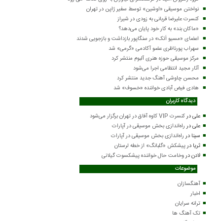
نواختن موسیقی «اوشین» توسط سفیر ژاپن در تهران
کنسرت علیرضا قربانی به زودی در شیراز
«ماکان بند» به کار خود پایان می‌دهد؟
اعضای «مسیو اَتک» در سنگاپور بازداشت و بازجویی شدند
سهراب پورناظری عضو آکادمی «گرمی» شد
مرکز موسیقی حوزه هنری آلبوم منتشر کرد
آثار مجید انتظامی اجرا می‌شود
محسن چاوشی آهنگ جدید منتشر کرد
هادی فیض آبادی خواننده «خسوف» شد
دیدگاه کاربران
علی
در
کنسرت VIP کاوه آفاق در تهران برگزار می‌شود
علی
در
راه‌اندازی بخش موسیقی در آپارات
سینا
در
راه‌اندازی بخش موسیقی در آپارات
ثریا
در
پیشکش «گلبانگ» از خطه لرستان
لادن
در
وخامت حال خواننده پیشکسوت گیلانی
موضوعات
آهنگسازان
اخبار
ترانه سرایان
تک آهنگ ها