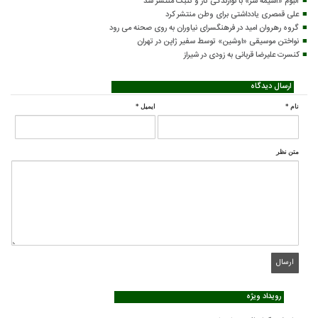
آلبوم «آسیمه سر» با نوازندگی تار و تنبک منتشر شد
علی قمصری یادداشتی برای وطن منتشر کرد
گروه رهروان امید در فرهنگسرای نیاوران به روی صحنه می رود
نواختن موسیقی «اوشین» توسط سفیر ژاپن در تهران
کنسرت علیرضا قربانی به زودی در شیراز
ارسال دیدگاه
نام
*
ایمیل
*
متن نظر
رویداد ویژه