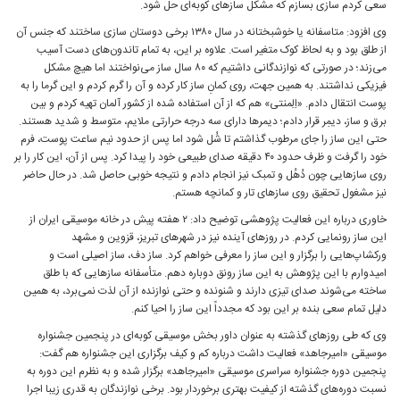
سعی کردم سازی بسازم که مشکل سازهای کوبه‌ای حل شود.
وی افزود: متاسفانه یا خوشبختانه در سال ۱۳۸۰ برخی دوستان سازی ساختند که جنس آن
از طلق بود و به‌ لحاظ کوک متغیر است. علاوه بر این، به تمام تاندون‌های دست آسیب
می‌زند؛ در صورتی که نوازندگانی داشتیم که ۸۰ سال ساز می‌نواختند اما هیچ مشکل
فیزیکی نداشتند. به همین جهت، روی کمانِ ساز کار کرده و آن را گرم کردم و این گرما را به
پوست انتقال دادم. «اِلِمنتی» هم که از آن استفاده شده از کشور آلمان تهیه کردم و بین
برق و ساز، دیمِر قرار دادم؛ دیمرها دارای سه درجه حرارتی ملایم، متوسط و شدید هستند.
حتی این ساز را جای مرطوب گذاشتم تا شُل شود اما پس از حدود نیم ساعت پوست، فرم
خود را گرفت و ظرف حدود ۴۰ دقیقه صدای طبیعی خود را پیدا کرد. پس از آن، این کار را بر
روی سازهایی چون دُهُل و تمبک نیز انجام دادم و نتیجه خوبی حاصل شد. در حال حاضر
نیز مشغول تحقیق روی سازهای تار و کمانچه هستم.
خاوری درباره این فعالیت پژوهشی توضیح داد: ۲ هفته پیش در خانه موسیقی ایران از
این ساز رونمایی کردم. در روزهای آینده نیز در شهرهای تبریز، قزوین و مشهد
ورکشاپ‌هایی را برگزار و این ساز را معرفی خواهم کرد. ساز دف، ساز اصیلی است و
امیدوارم با این پژوهش به این ساز رونق دوباره دهم. متأسفانه سازهایی که با طلق
ساخته می‌شوند صدای تیزی دارند و شنونده و حتی نوازنده از آن لذت نمی‌برد، به همین
دلیل تمام سعی بنده بر این بود که مجدداً این ساز را احیا کنم.
وی که طی روزهای گذشته به عنوان داور بخش موسیقی کوبه‌ای در پنجمین جشنواره
موسیقی «امیرجاهد» فعالیت داشت درباره کم و کیف برگزاری این جشنواره هم گفت:
پنجمین دوره جشنواره سراسری موسیقی «امیرجاهد» برگزار شده و به نظرم این دوره به
نسبت دوره‌های گذشته از کیفیت بهتری برخوردار بود. برخی نوازندگان به قدری زیبا اجرا