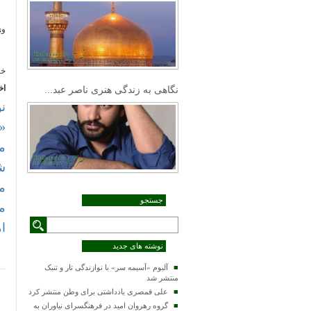
وی 
خب
اخ
نگاهی به زندگی هنری ناصر عبد...
ن
«
م
ش
م
جستجو
م
ا
نوشته های جدید
آلبوم «آسیمه سر» با نوازندگی تار و تنبک
منتشر شد
علی قمصری یادداشتی برای وطن منتشر کرد
گروه رهروان امید در فرهنگسرای نیاوران به