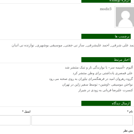
درباره نویسنده
modir3
برچسب ها
,
,
,
,
مد علی شرفی
احمد علیشرفی
ساز نی جفتی
موسیقی بوشهری
نوازنده نی انبان
اخبار مرتبط
آلبوم «آسیمه سر» با نوازندگی تار و تنبک منتشر شد
علی قمصری یادداشتی برای وطن منتشر کرد
گروه رهروان امید در فرهنگسرای نیاوران به روی صحنه می رود
نواختن موسیقی «اوشین» توسط سفیر ژاپن در تهران
کنسرت علیرضا قربانی به زودی در شیراز
ارسال دیدگاه
نام
*
ایمیل
*
متن نظر