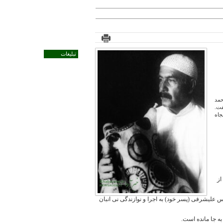
تبلیغات
حمد
فت.
جاه
از
لیشرفی (پسر خود) به اجرا و نوازندگی نی انبان