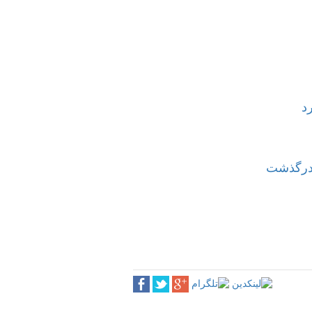
د
 درگذشت