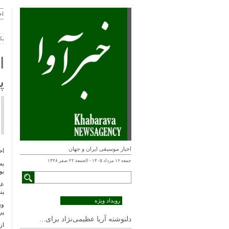
اخ
یکشنبه
ا
پ
اخبار موسیقی ایران و جهان
اح
جمعه ۱۶ مرداد ۱۴۰۵ - الجمعة ۲۲ صفر ۱۴۴۸
به
بو
عل
پن
رویداد ویژه
وی
پر
دلنوشته آریا عظیمی‌نژاد برای...
از 