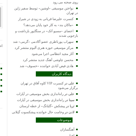
روی صحنه می رود
نواختن موسیقی «اوشین» توسط سفیر ژاپن
در تهران
کنسرت علیرضا قربانی به زودی در شیراز
«ماکان بند» به کار خود پایان می‌دهد؟
اعضای «مسیو اَتک» در سنگاپور بازداشت و
بازجویی شدند
سهراب پورناظری عضو آکادمی «گرمی» شد
اح
مرکز موسیقی حوزه هنری آلبوم منتشر کرد
آثار مجید انتظامی اجرا می‌شود
محسن چاوشی آهنگ جدید منتشر کرد
هادی فیض آبادی خواننده «خسوف» شد
دیدگاه کاربران
علی
در
کنسرت VIP کاوه آفاق در تهران
برگزار می‌شود
علی
در
راه‌اندازی بخش موسیقی در آپارات
سینا
در
راه‌اندازی بخش موسیقی در آپارات
ثریا
در
پیشکش «گلبانگ» از خطه لرستان
لادن
در
وخامت حال خواننده پیشکسوت گیلانی
موضوعات
آهنگسازان
اخبار