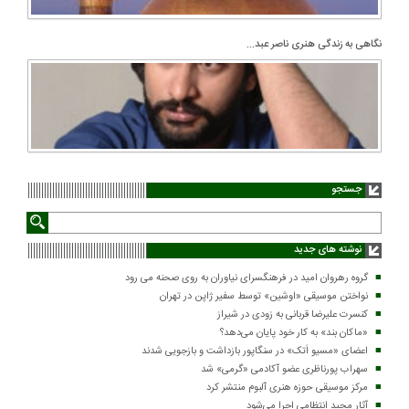
نگاهی به زندگی هنری ناصر عبد...
جستجو
نوشته های جدید
گروه رهروان امید در فرهنگسرای نیاوران به روی صحنه می رود
نواختن موسیقی «اوشین» توسط سفیر ژاپن در تهران
کنسرت علیرضا قربانی به زودی در شیراز
«ماکان بند» به کار خود پایان می‌دهد؟
اعضای «مسیو اَتک» در سنگاپور بازداشت و بازجویی شدند
سهراب پورناظری عضو آکادمی «گرمی» شد
مرکز موسیقی حوزه هنری آلبوم منتشر کرد
آثار مجید انتظامی اجرا می‌شود