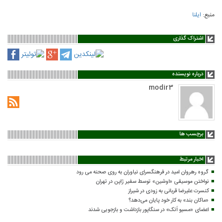
منبع:
ایلنا
اشتراک گذاری
درباره نویسنده
modir3
برچسب ها
اخبار مرتبط
گروه رهروان امید در فرهنگسرای نیاوران به روی صحنه می رود
نواختن موسیقی «اوشین» توسط سفیر ژاپن در تهران
کنسرت علیرضا قربانی به زودی در شیراز
«ماکان بند» به کار خود پایان می‌دهد؟
اعضای «مسیو اَتک» در سنگاپور بازداشت و بازجویی شدند