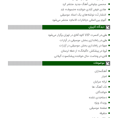
محسن چاوشی آهنگ جدید منتشر کرد
هادی فیض آبادی خواننده «خسوف» شد
انتشار نُت نوشته‌های یک استاد موسیقی
آلبوم بین‌المللی «یالثارات الامام» منتشر می‌شود
دیدگاه کاربران
علی
در
کنسرت VIP کاوه آفاق در تهران برگزار می‌شود
علی
در
راه‌اندازی بخش موسیقی در آپارات
سینا
در
راه‌اندازی بخش موسیقی در آپارات
ثریا
در
پیشکش «گلبانگ» از خطه لرستان
لادن
در
وخامت حال خواننده پیشکسوت گیلانی
موضوعات
آهنگسازان
اخبار
ترانه سرایان
تک آهنگ ها
خوانندگان
دسته‌بندی نشده
رویداد ویژه
صفحه موسیقی
متفرقه