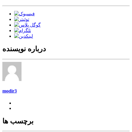
درباره نویسنده
modir3
برچسب ها