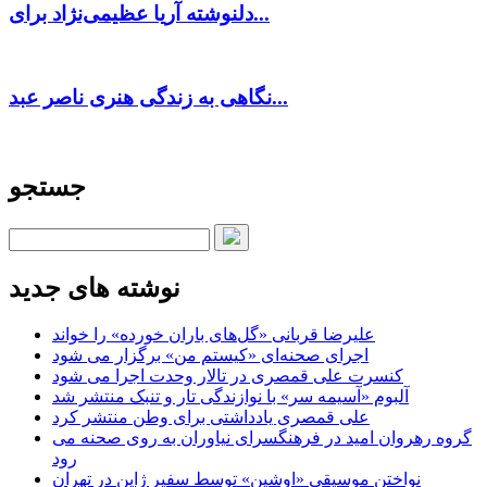
دلنوشته آریا عظیمی‌نژاد برای...
نگاهی به زندگی هنری ناصر عبد...
جستجو
نوشته های جدید
علیرضا قربانی «گل‌های باران خورده» را خواند
اجرای صحنه‌ای «کیستم من» برگزار می شود
کنسرت علی قمصری در تالار وحدت اجرا می شود
آلبوم «آسیمه سر» با نوازندگی تار و تنبک منتشر شد
علی قمصری یادداشتی برای وطن منتشر کرد
گروه رهروان امید در فرهنگسرای نیاوران به روی صحنه می
رود
نواختن موسیقی «اوشین» توسط سفیر ژاپن در تهران