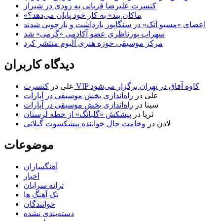
کنسرت علیرضا قربانی به زودی در شیراز
«ماکان بند» به کار خود پایان می‌دهد؟
اعضای «مسیو اَتک» در سنگاپور بازداشت و بازجویی شدند
سهراب پورناظری عضو آکادمی «گرمی» شد
مرکز موسیقی حوزه هنری آلبوم منتشر کرد
دیدگاه کاربران
کنسرت VIP کاوه آفاق در تهران برگزار می‌شود
علی
در
علی
در
راه‌اندازی بخش موسیقی در آپارات
سینا
در
راه‌اندازی بخش موسیقی در آپارات
ثریا
در
پیشکش «گلبانگ» از خطه لرستان
لادن
در
وخامت حال خواننده پیشکسوت گیلانی
موضوعات
آهنگسازان
اخبار
ترانه سرایان
تک آهنگ ها
خوانندگان
دسته‌بندی نشده