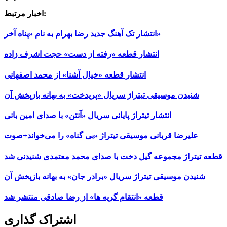
اخبار مرتبط:
انتشار تک آهنگ جدید رضا بهرام به نام «پناه آخر»
انتشار قطعه «رفته از دست» حجت اشرف زاده
انتشار قطعه «خیال آشنا» از محمد اصفهانی
شنیدن موسیقی تیتراژ سریال «پریدخت» به بهانه بازپخش آن
انتشار تیتراژ پایانی سریال «آنتن» با صدای امین بانی
علیرضا قربانی موسیقی تیتراژ «بی گناه» را می‌خواند+صوت
قطعه تیتراژ مجموعه گیل دخت با صدای محمد معتمدی شنیدنی شد
شنیدن موسیقی تیتراژ سریال «برادر جان» به بهانه بازپخش آن
قطعه «انتقام گریه ها» از رضا صادقی منتشر شد
اشتراک گذاری