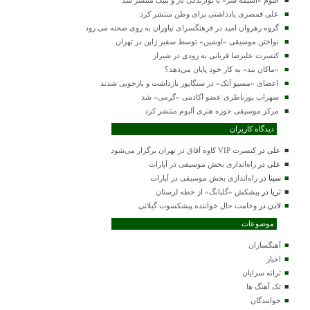
علی قمصری یادداشتی برای وطن منتشر کرد
گروه رهروان امید در فرهنگسرای نیاوران به روی صحنه می رود
نواختن موسیقی «اوشین» توسط سفیر ژاپن در تهران
کنسرت علیرضا قربانی به زودی در شیراز
«ماکان بند» به کار خود پایان می‌دهد؟
اعضای «مسیو اَتک» در سنگاپور بازداشت و بازجویی شدند
سهراب پورناظری عضو آکادمی «گرمی» شد
مرکز موسیقی حوزه هنری آلبوم منتشر کرد
دیدگاه کاربران
علی
در
کنسرت VIP کاوه آفاق در تهران برگزار می‌شود
علی
در
راه‌اندازی بخش موسیقی در آپارات
سینا
در
راه‌اندازی بخش موسیقی در آپارات
ثریا
در
پیشکش «گلبانگ» از خطه لرستان
لادن
در
وخامت حال خواننده پیشکسوت گیلانی
موضوعات
آهنگسازان
اخبار
ترانه سرایان
تک آهنگ ها
خوانندگان