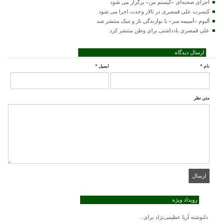
اجرای صحنه‌ای «کیستم من» برگزار می شود
کنسرت علی قمصری در تالار وحدت اجرا می شود
آلبوم «آسیمه سر» با نوازندگی تار و تنبک منتشر شد
علی قمصری یادداشتی برای وطن منتشر کرد
ارسال دیدگاه
نام
*
ایمیل
*
متن نظر
رویداد ویژه
دلنوشته آریا عظیمی‌نژاد برای...