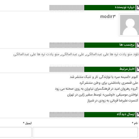
درباره نویسنده
modir3
برچسب ها
,
,
نلود منو یادت نره ها علی عبدالمالکی
علی عبدالمالکی
منو یادت نره ها علی عبدالمالکی
اخبار مرتبط
آلبوم «آسیمه سر» با نوازندگی تار و تنبک منتشر شد
علی قمصری یادداشتی برای وطن منتشر کرد
گروه رهروان امید در فرهنگسرای نیاوران به روی صحنه می رود
نواختن موسیقی «اوشین» توسط سفیر ژاپن در تهران
کنسرت علیرضا قربانی به زودی در شیراز
ارسال دیدگاه
نام
*
ایمیل
*