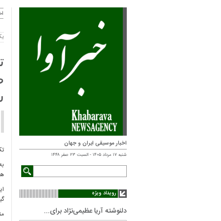
اخ
یکشنبه
ت
ص
ش
اخبار موسیقی ایران و جهان
تک
شنبه ۱۷ مرداد ۱۴۰۵ - السبت ۲۳ صفر ۱۴۴۸
به
هو
ای
رویداد ویژه
گی
دلنوشته آریا عظیمی‌نژاد برای...
مت