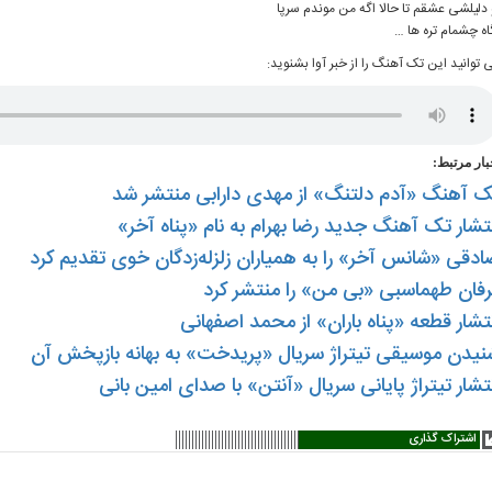
 دلیلشی عشقم تا حالا اگه من موندم سرپا
اه چشمام تره ها …
 توانید این تک آهنگ را از خبر آوا بشنوید:
بار مرتبط:
ک آهنگ «آدم دلتنگ» از مهدی دارابی منتشر شد
تشار تک آهنگ جدید رضا بهرام به نام «پناه آخر»
دقی «شانس آخر» را به همیاران زلزله‌زدگان خوی تقدیم کرد
فان طهماسبی «بی من» را منتشر کرد
تشار قطعه «پناه باران» از محمد اصفهانی
نیدن موسیقی تیتراژ سریال «پریدخت» به بهانه بازپخش آن
تشار تیتراژ پایانی سریال «آنتن» با صدای امین بانی
اشتراک گذاری