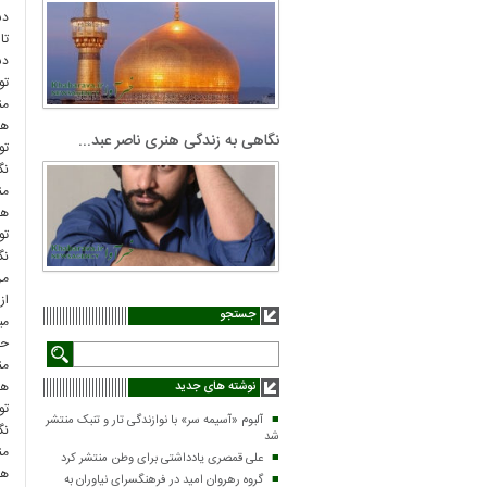
دس
تا
دس
تو
من
هم
نگاهی به زندگی هنری ناصر عبد...
تو
نگ
من
هم
تو
نگ
من
از
جستجو
می
حت
من
هم
نوشته های جدید
تو
آلبوم «آسیمه سر» با نوازندگی تار و تنبک منتشر
نگ
شد
من
علی قمصری یادداشتی برای وطن منتشر کرد
هم
گروه رهروان امید در فرهنگسرای نیاوران به