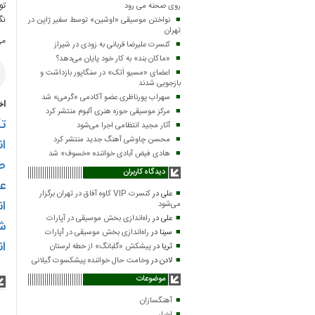
تو
روی صحنه می رود
نگ
نواختن موسیقی «اوشین» توسط سفیر ژاپن در
تهران
می
کنسرت علیرضا قربانی به زودی در شیراز
«ماکان بند» به کار خود پایان می‌دهد؟
اعضای «مسیو اَتک» در سنگاپور بازداشت و
بازجویی شدند
سهراب پورناظری عضو آکادمی «گرمی» شد
اخ
مرکز موسیقی حوزه هنری آلبوم منتشر کرد
ت
آثار مجید انتظامی اجرا می‌شود
محسن چاوشی آهنگ جدید منتشر کرد
ان
هادی فیض آبادی خواننده «خسوف» شد
صا
دیدگاه کاربران
عر
علی
در
کنسرت VIP کاوه آفاق در تهران برگزار
ان
می‌شود
علی
در
راه‌اندازی بخش موسیقی در آپارات
ش
سینا
در
راه‌اندازی بخش موسیقی در آپارات
ان
ثریا
در
پیشکش «گلبانگ» از خطه لرستان
لادن
در
وخامت حال خواننده پیشکسوت گیلانی
موضوعات
آهنگسازان