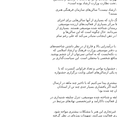
 تحت نظارت وزارت ارشاد بوده است».
ت ارشاد نیست؟ سالن‌های سازمان فرهنگی هنری
ستند؟
ارد که بسیاری از آنها سالن‌هایی برای اجرای
مرکز بسیاری از فعالیت‌های ارزنده موسیقی
 هنرمندان شناخته شده موسیقی هستند. بسیاری از
ی‌دانند. حال چگونه است که این سالن‌ها و
در ذهن اینجانب متبادر می‌کند که علی رغم تمام
ا درآمدزایی بالا و فارغ از در نظر داشتن شاخصه‌های
ایف دفتر موسیقی وزارت فرهنگ و ارشاد اسلامی که
نکته‌ایست که به آسانی نمی‌توان از آن چشم پوشید.
از منافع شخصی یا محفلی است. این سیاست‌گذاری بر
 جشنواره نواحی و تعداد فراوانی کنسرت که با
 دفتر برگزار می‌شود، بوده‌اند؟ آیا اطلاع دارید فرهنگسرای ارسباران بیش از ۲۰ دوره یکی ازسالن‌های اصلی وثابت برگزاری جشنواره
ی پیدا می‌کنیم که با تاخیر چند ماهه در ارسال
ته اگر پافشاری بسیار جدی چند تن از استادان
ن چه شده بود!
ابقه و شناخته شده موسیقی، تنزل سلیقه شنیداری در
 فعالیت ناکارآمد و غیرتخصصی نهادهای مرتبط در
غیرتجاری این هنر با مشکلات بیشتری مواجه شود.
ی فعالیت می‌کنند، تمهیدات ویژه‌ای در نظر گرفته