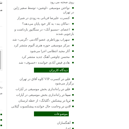
روی صحنه می رود
شو
نواختن موسیقی «اوشین» توسط سفیر ژاپن
من
در تهران
کنسرت علیرضا قربانی به زودی در شیراز
«ماکان بند» به کار خود پایان می‌دهد؟
اعضای «مسیو اَتک» در سنگاپور بازداشت و
بازجویی شدند
سهراب پورناظری عضو آکادمی «گرمی» شد
مرکز موسیقی حوزه هنری آلبوم منتشر کرد
آثار مجید انتظامی اجرا می‌شود
محسن چاوشی آهنگ جدید منتشر کرد
هادی فیض آبادی خواننده «خسوف» شد
دیدگاه کاربران
علی
در
کنسرت VIP کاوه آفاق در تهران
برگزار می‌شود
دف
علی
در
راه‌اندازی بخش موسیقی در آپارات
مو
سینا
در
راه‌اندازی بخش موسیقی در آپارات
ثریا
در
پیشکش «گلبانگ» از خطه لرستان
لادن
در
وخامت حال خواننده پیشکسوت گیلانی
موضوعات
آهنگسازان
اخبار