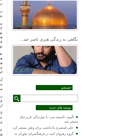
در
در
شه
سا
کن
بو
هن
نگاهی به زندگی هنری ناصر عبد...
فع
تو
ظا
هن
هم
چن
اس
آی
جستجو
مو
در
فر
ار
نوشته های جدید
لا
آلبوم «آسیمه سر» با نوازندگی تار و تنبک
عم
منتشر شد
چن
علی قمصری یادداشتی برای وطن منتشر کرد
عد
گروه رهروان امید در فرهنگسرای نیاوران به
هم