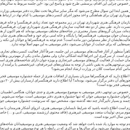
 خصوص چرایی این اقدام، پرسشی طرح شود و پاسخ این بود: «این جلسه مربوط به سالن‌های
 همین ابتدا این سوال مطرح می‌شود که مگر سایر سالن‌ها تحت نظارت دفتر موسیقی وزار
رداری تهران برای هماهنگی و اخذ مجوز اجرای کنسرت‌های موسیقی با کدام نهاد در ارتباط ه
زمان فرهنگی هنری شهرداری تهران در زیر مجموعه خود تعداد زیادی فرهنگسرا و خانه فرهنگ د
سرت دارند. طی بیش از دو دهه فعالیت سازمان فرهنگی هنری شهرداری تهران، فرهنگسراها 
ده‌اند، میزبان گروه‌های بسیار معتبری در شاخه‌های مختلف موسیقی بوده‌اند که هم اکنون از
رمندان جوان موسیقی، فرهنگسراها را پایگاه و خانه امنی برای خود و فعالیت‌های هنری شان م
الیت‌هایشان از نظر مسئولین دور مانده است؟ عدم توجه به فرهنگسراها و جوانان این نکته را 
صیه‌هایی که برای حمایت از جوانان می‌شود، دفتر موسیقی به این مهم اصلاً توجه ندارد.
هراً منظور از آغاز فعالیت‌های موسیقی در این جلسه، صرفاً آغاز فعالیت کنسرت‌های تجاری، ب
ری است. از سرگیری این اجراها البته اشکالی ندارد ولی مغفول ماندن یکی از مهم‌ترین وظ
ان حمایت از فعالیت گروه‌های موسیقی غیرتجاری و بویژه جوان دارای شاخصه‌های هنری است 
ین بی‌توجهی‌هایی به یقین ناشی از توجه به مشاوره‌های غیرحرفه‌ای، غیرتخصصی یا برآمده 
اس کدام سیاست کلان در وزارت ارشاد انجام می‌شود؟
ا اطلاع دارید که فرهنگسراها میزبان بسیاری از اتفاقات هنری از جمله جشنواره موسیقی فجر،
مجوزهای آن
سیقی فجر بوده است؟
 خصوص بی توجهی دفتر موسیقی به موضوع موسیقی هنری و جدی جوانان، هنگامی اطمینان بیشتر
اخوان جشنواره موسیقی جوان که تنها جشنواره هنری دفتر موسیقی است، مواجه می‌شویم. الب
جمند و بسیار تاثیرگذار چند دهه گذشته نبود، مشخص نبود که سرنوشت جشنواره موسیقی جوا
زم است اطلاع داشته باشید که شرایط نابسامان موسیقی هنری، انزوای آشکار هنرمندان با س
وم مردم، تولیدات متعدد موسیقی غیرهنری (فاقد محتوی ارزشمند موسیقی، ادبی و …) حاصل
دین سال اخیر بوده است.
م توجه به موارد یاد شده باعث خواهد شد که وضعیت موسیقی هنری و موسیقیدانان شاخه‌های 
چنین پیشنهاد می‌شود برای سالن‌ها و مراکزی که در رابطه با هر نوع موسیقی هنری و غیرتجار