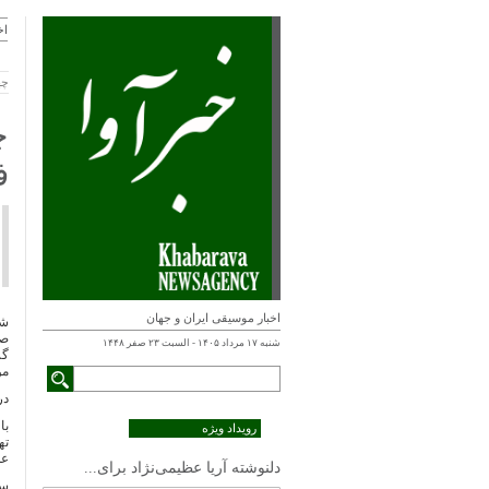
اخ
چهارش
چ
ف
اخبار موسیقی ایران و جهان
شه
صو
شنبه ۱۷ مرداد ۱۴۰۵ - السبت ۲۳ صفر ۱۴۴۸
گر
مو
در
با
رویداد ویژه
ته
عد
دلنوشته آریا عظیمی‌نژاد برای...
سا