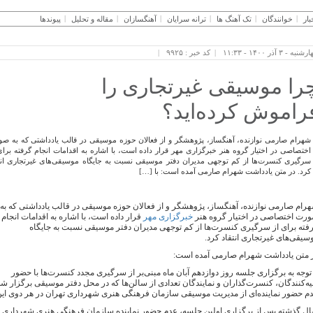
بار
خوانندگان
تک آهنگ ها
ترانه سرایان
آهنگسازان
مقاله و تحلیل
پیوندها
نبه - ۳ آذر ۱۴۰۰ - ۱۱:۳۳
کد خبر : ۹۹۲۵
را موسیقی غیرتجاری را
راموش کرده‌اید؟
شهرام صارمی نوازنده، آهنگساز، پژوهشگر و از فعالان حوزه موسیقی در قالب یادداشتی که به ص
اختصاصی در اختیار گروه هنر خبرگزاری مهر قرار داده است، با اشاره به اقدامات انجام گرفته برای
سرگیری کنسرت‌ها از کم توجهی مدیران دفتر موسیقی نسبت به جایگاه موسیقی‌های غیرتجاری انت
کرد. در متن یادداشت شهرام صارمی آمده است: با […]
رام صارمی نوازنده، آهنگساز، پژوهشگر و از فعالان حوزه موسیقی در قالب یادداشتی که به
رت اختصاصی در اختیار گروه هنر
خبرگزاری مهر
قرار داده است، با اشاره به اقدامات انجام
فته برای از سرگیری کنسرت‌ها از کم توجهی مدیران دفتر موسیقی نسبت به جایگاه
سیقی‌های غیرتجاری انتقاد کرد.
 متن یادداشت شهرام صارمی آمده است:
 توجه به برگزاری جلسه روز دوازدهم آبان ماه مبنی‌بر از سرگیری مجدد کنسرت‌ها با حضور
یه‌کنندگان، کنسرت‌گذاران و نمایندگان تعدادی از سالن‌ها که در محل دفتر موسیقی برگزار ش
م حضور نماینده‌ای از مدیریت موسیقی سازمان فرهنگی هنری شهرداری تهران در هر دوی این 
ل گذشته پس از برگزاری اولین جلسه، عدم حضور نماینده سازمان فرهنگی هنری شهرداری تهرا