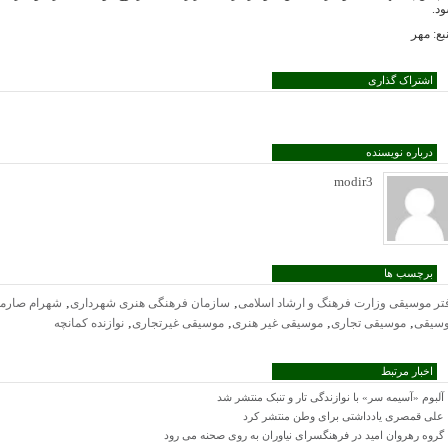
د.
بع: مهر
اشتراک گذاری
درباره نویسنده
modir3
برچسب ها
,
,
تر موسیقی وزارت فرهنگ و ارشاد اسلامی
سازمان فرهنگی هنری شهرداری
شهرام صارم
,
,
,
,
سیقی
موسیقی تجاری
موسیقی غیر هنری
موسیقی غیرتجاری
نوازنده کمانچه
اخبار مرتبط
آلبوم «آسیمه سر» با نوازندگی تار و تنبک منتشر شد
علی قمصری یادداشتی برای وطن منتشر کرد
گروه رهروان امید در فرهنگسرای نیاوران به روی صحنه می رود