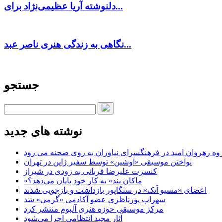
دلنوشته آریا عظیمی‌نژاد برای...
نگاهی به زندگی هنری ناصر عبد...
جستجو
نوشته های جدید
وه رهروان امید در فرهنگسرای نیاوران به روی صحنه می رود
نواختن موسیقی «اوشین» توسط سفیر ژاپن در تهران
کنسرت علیرضا قربانی به زودی در شیراز
«ماکان بند» به کار خود پایان می‌دهد؟
اعضای «مسیو اَتک» در سنگاپور بازداشت و بازجویی شدند
سهراب پورناظری عضو آکادمی «گرمی» شد
مرکز موسیقی حوزه هنری آلبوم منتشر کرد
آثار مجید انتظامی اجرا می‌شود