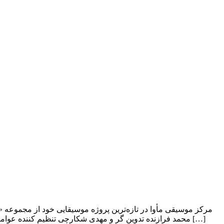
مرکز موسیقی مأوا در تازه‌ترین پروژه موسیقایی خود از مجموعه «
محمد فرازنده تدوین گر و مهدی شکارچی تنظیم کننده عوامل اجرایی را تشکیل می‌دهند. تاکنون نماهنگ‌های «مسافر غریب» با مداحی حاج محمود کریمی، «دلتنگی» با مداحی جواد مقدم و «خیال وصل […]