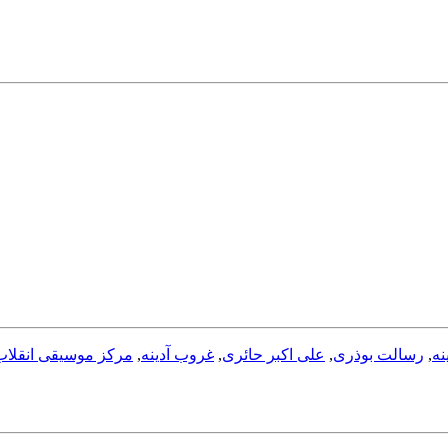
نه
,
رسالت بوذری
,
علی اکبر حائری
,
غروب آدینه
,
مرکز موسیقی انقلاب