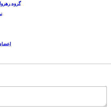
گروه رهروا
ن
اعضای 