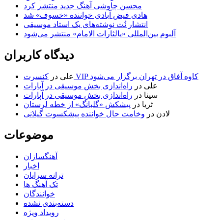
محسن چاوشی آهنگ جدید منتشر کرد
هادی فیض آبادی خواننده «خسوف» شد
انتشار نُت نوشته‌های یک استاد موسیقی
آلبوم بین‌المللی «یالثارات الامام» منتشر می‌شود
دیدگاه کاربران
کنسرت VIP کاوه آفاق در تهران برگزار می‌شود
علی
در
علی
در
راه‌اندازی بخش موسیقی در آپارات
سینا
در
راه‌اندازی بخش موسیقی در آپارات
ثریا
در
پیشکش «گلبانگ» از خطه لرستان
لادن
در
وخامت حال خواننده پیشکسوت گیلانی
موضوعات
آهنگسازان
اخبار
ترانه سرایان
تک آهنگ ها
خوانندگان
دسته‌بندی نشده
رویداد ویژه