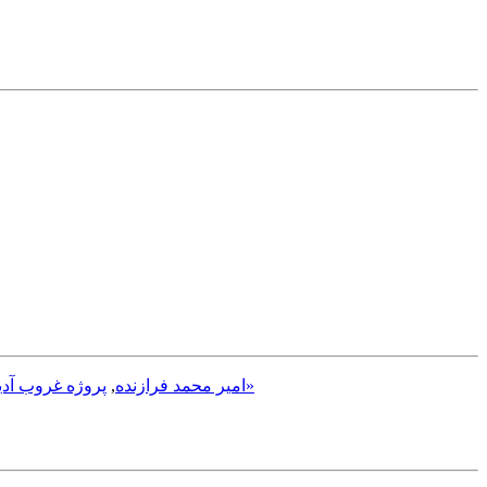
نماهنگ «دل شکسته»
امیر محمد فرازنده
,
پروژه غروب آدی