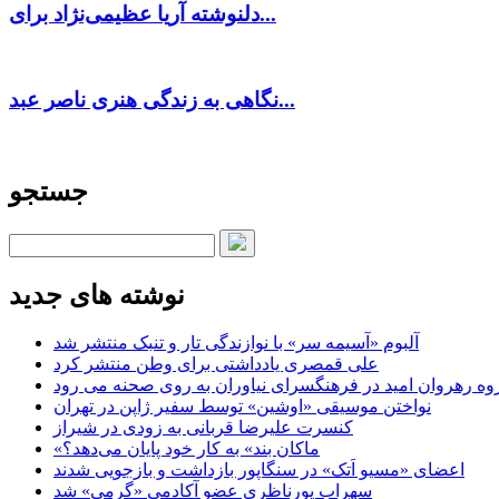
دلنوشته آریا عظیمی‌نژاد برای...
نگاهی به زندگی هنری ناصر عبد...
جستجو
نوشته های جدید
آلبوم «آسیمه سر» با نوازندگی تار و تنبک منتشر شد
علی قمصری یادداشتی برای وطن منتشر کرد
وه رهروان امید در فرهنگسرای نیاوران به روی صحنه می رود
نواختن موسیقی «اوشین» توسط سفیر ژاپن در تهران
کنسرت علیرضا قربانی به زودی در شیراز
«ماکان بند» به کار خود پایان می‌دهد؟
اعضای «مسیو اَتک» در سنگاپور بازداشت و بازجویی شدند
سهراب پورناظری عضو آکادمی «گرمی» شد