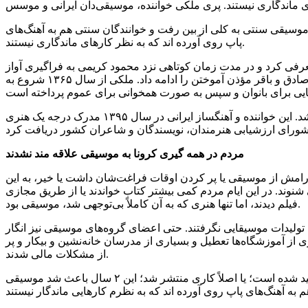
ی چندین و چند فرسنگ به عقب برگشت، موسیقی سنتی به کلی از بین رفت و خوانندگان سنتی هم به آهنگ‌های
پاپ روی آورده اند که به نظر کارهای ماندگاری نیستند.
رفی کرد و در مدت زمان کوتاهی نزد محمود کریمی به فراگیری آواز
سنتی پرداخت. از سال ۱۳۵۶ تا ۱۳۵۹ در انگلیس به فراگیری گیتار کلاسیک پرداخت و پس از بازگشت به ایران یک سالی نیز نزد برادران صادق و باقر مؤذن آموختن را ادامه داد. ملکی از سال ۱۳۶۵ شروع به
در مراسم اختتامیه هجدهمین جشنواره موسیقی فجر سال ۱۳۸۱، ملکی موفق به دریافت جایزه از وزیر فرهنگ و ارشاد اسلامی وقت شد. این خواننده و آهنگساز ایرانی در سال ۱۳۹۵ مدرک درجه یک هنری
مردم در همه گیری کرونا به موسیقی علاقه مند نشدند
رامش از موسیقی یا پر کردن اوقات فراغت‌شان داشت یا خیر، به این
ند. در این ایام مردم کمی بیشتر کتاب خواندند یا از طریق مجازی
فیلم دیدند، اما تنها هنری که به آن کاملاً بی‌توجهی شد، موسیقی بود.
 تولیدات موسیقایی نگرفتند. حتی اعضای گروه‌های موسیقی نیز انگار
 از آموزشگاه‌ها تعطیل و بسیاری از مدرسان خانه‌نشین و بیکار و پر
از مشکلات مالی شدند.
وی با ارزیابی سطح کیفی بازار موسیقی در همه گیری کرونا با طرح چند سوال، تاکید کرد: کدام موسیقی؛ مگر اصلاً در این ۲ سال کاری تولید شده است؛ یا اصلاً کاری منتشر شد؛ این ۲ سال باعث شد موسیقی