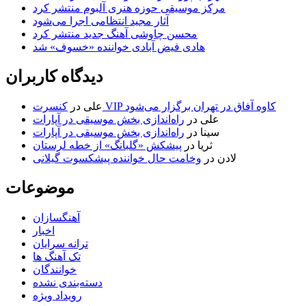
مرکز موسیقی حوزه هنری آلبوم منتشر کرد
آثار مجید انتظامی اجرا می‌شود
محسن چاوشی آهنگ جدید منتشر کرد
هادی فیض آبادی خواننده «خسوف» شد
دیدگاه کاربران
کنسرت VIP کاوه آفاق در تهران برگزار می‌شود
علی
در
علی
در
راه‌اندازی بخش موسیقی در آپارات
سینا
در
راه‌اندازی بخش موسیقی در آپارات
ثریا
در
پیشکش «گلبانگ» از خطه لرستان
لادن
در
وخامت حال خواننده پیشکسوت گیلانی
موضوعات
آهنگسازان
اخبار
ترانه سرایان
تک آهنگ ها
خوانندگان
دسته‌بندی نشده
رویداد ویژه