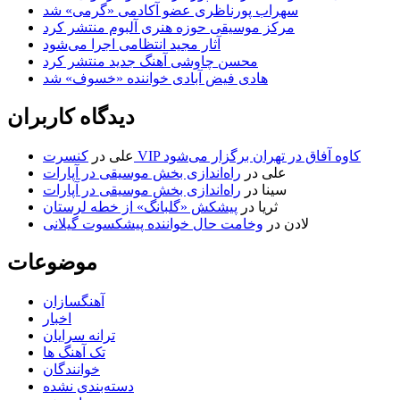
سهراب پورناظری عضو آکادمی «گرمی» شد
مرکز موسیقی حوزه هنری آلبوم منتشر کرد
آثار مجید انتظامی اجرا می‌شود
محسن چاوشی آهنگ جدید منتشر کرد
هادی فیض آبادی خواننده «خسوف» شد
دیدگاه کاربران
کنسرت VIP کاوه آفاق در تهران برگزار می‌شود
علی
در
علی
در
راه‌اندازی بخش موسیقی در آپارات
سینا
در
راه‌اندازی بخش موسیقی در آپارات
ثریا
در
پیشکش «گلبانگ» از خطه لرستان
لادن
در
وخامت حال خواننده پیشکسوت گیلانی
موضوعات
آهنگسازان
اخبار
ترانه سرایان
تک آهنگ ها
خوانندگان
دسته‌بندی نشده