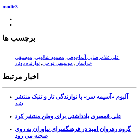
modir3
برچسب ها
علی غلامرضایی آلماجوقی
,
محمود شالویی
,
موسیقی
خراسان
,
موسیقی نواحی
,
نوازنده دوتار
اخبار مرتبط
آلبوم «آسیمه سر» با نوازندگی تار و تنبک منتشر
شد
علی قمصری یادداشتی برای وطن منتشر کرد
گروه رهروان امید در فرهنگسرای نیاوران به روی
صحنه می رود