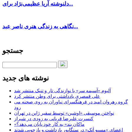
دلنوشته آریا عظیمی‌نژاد برای...
نگاهی به زندگی هنری ناصر عبد...
جستجو
نوشته های جدید
آلبوم «آسیمه سر» با نوازندگی تار و تنبک منتشر شد
علی قمصری یادداشتی برای وطن منتشر کرد
گروه رهروان امید در فرهنگسرای نیاوران به روی صحنه می
رود
نواختن موسیقی «اوشین» توسط سفیر ژاپن در تهران
کنسرت علیرضا قربانی به زودی در شیراز
«ماکان بند» به کار خود پایان می‌دهد؟
اعضای «مسیو اَتک» در سنگاپور بازداشت و بازجویی شدند