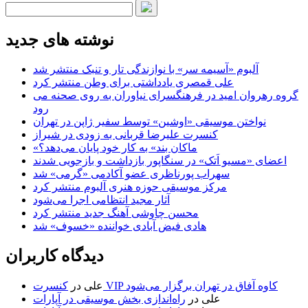
نوشته های جدید
آلبوم «آسیمه سر» با نوازندگی تار و تنبک منتشر شد
علی قمصری یادداشتی برای وطن منتشر کرد
گروه رهروان امید در فرهنگسرای نیاوران به روی صحنه می
رود
نواختن موسیقی «اوشین» توسط سفیر ژاپن در تهران
کنسرت علیرضا قربانی به زودی در شیراز
«ماکان بند» به کار خود پایان می‌دهد؟
اعضای «مسیو اَتک» در سنگاپور بازداشت و بازجویی شدند
سهراب پورناظری عضو آکادمی «گرمی» شد
مرکز موسیقی حوزه هنری آلبوم منتشر کرد
آثار مجید انتظامی اجرا می‌شود
محسن چاوشی آهنگ جدید منتشر کرد
هادی فیض آبادی خواننده «خسوف» شد
دیدگاه کاربران
کنسرت VIP کاوه آفاق در تهران برگزار می‌شود
علی
در
علی
در
راه‌اندازی بخش موسیقی در آپارات