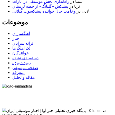
سینا
در
راه‌اندازی بخش موسیقی در آپارات
ثریا
در
پیشکش «گلبانگ» از خطه لرستان
لادن
در
وخامت حال خواننده پیشکسوت گیلانی
موضوعات
آهنگسازان
اخبار
ترانه سرایان
تک آهنگ ها
خوانندگان
دسته‌بندی نشده
رویداد ویژه
صفحه موسیقی
متفرقه
مقاله و تحلیل