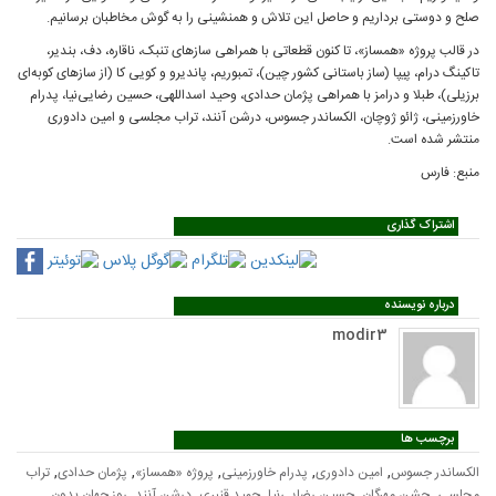
صلح و دوستی برداریم و حاصل این تلاش و همنشینی را به گوش مخاطبان برسانیم.
در قالب پروژه «همساز»، تا کنون قطعاتی با همراهی سازهای تنبک، ناقاره، دف، بندیر،
تاکینگ درام، پیپا (ساز باستانی کشور چین)، تمبوریم، پاندیرو و کویی کا (از سازهای کوبه‌ای
برزیلی)، طبلا و درامز با همراهی پژمان حدادی، وحید اسداللهی، حسین رضایی‌نیا، پدرام
خاورزمینی، ژائو ژوچان، الکساندر جسوس، درشن آنند، تراب مجلسی و امین دادوری
منتشر شده است.
منبع: فارس
اشتراک گذاری
درباره نویسنده
modir3
برچسب ها
,
,
,
,
,
الکساندر جسوس
امین دادوری
پدرام خاورزمینی
پروژه «همساز»
پژمان حدادی
تراب
,
,
,
,
,
مجلسی
جشن مهرگان
حسین رضایی‌نیا
حمید قنبری
درشن آنند
روز جهان بدون