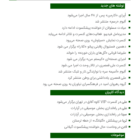
نوشته های جدید
اُپرای «کارمن» پس از ۴۸ سال اجرا می‌شود
آلبوم «رسم» منتشر شد
عیادت مسئولان از خواننده پیشکسوت ادامه دارد
مدیرعامل فیدیبو: فعالیت‌های کنسرت و تئاتر ادامه می‌یابد
کنسرت‌ نمایش «سیاوش» روی صحنه می‌رود
دهمین فستیوال رقابتی پیانو «کلارا» برگزار می شود
علیرضا قربانی «گل‌های باران خورده» را خواند
اجرای صحنه‌ای «کیستم من» برگزار می شود
کنسرت علی قمصری در تالار وحدت اجرا می شود
آلبوم «آسیمه سر» با نوازندگی تار و تنبک منتشر شد
علی قمصری یادداشتی برای وطن منتشر کرد
گروه رهروان امید در فرهنگسرای نیاوران به روی صحنه می رود
دیدگاه کاربران
علی
در
کنسرت VIP کاوه آفاق در تهران برگزار می‌شود
علی
در
راه‌اندازی بخش موسیقی در آپارات
سینا
در
راه‌اندازی بخش موسیقی در آپارات
ثریا
در
پیشکش «گلبانگ» از خطه لرستان
لادن
در
وخامت حال خواننده پیشکسوت گیلانی
موضوعات