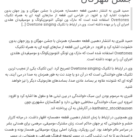
حمید قنبری به انتشار دهمین قطعه «همساز» همزمان با جشن مهرگان و روز جهان بدون
خشونت اشاره کرد و افزود: در طراحی این قطعه از سازهای کوبه ای به همراه تکنیک
Overtones استفاده شده است که مارک ون تونگر، اتنوموزیکولگ و موسیقیدان هلندی
اجرای آن را بر عهده داشته است. وی در ارتباط با تکنیک Overtone singing […]
حمید قنبری به انتشار دهمین قطعه «همساز» همزمان با جشن مهرگان و روز جهان بدون
خشونت اشاره کرد و افزود: در طراحی این قطعه از سازهای کوبه ای به همراه تکنیک
Overtones استفاده شده است که مارک ون تونگر، اتنوموزیکولگ و موسیقیدان هلندی
اجرای آن را بر عهده داشته است.
وی در ارتباط با تکنیک Overtone singing تصریح کرد: این تکنیک یکی از عجیب ترین
تکنیک های خوانندگی است که در آن دو یا چند نت به طور همزمان به صدا در می آیند، به
گونه ای که شنونده علاوه بر بسامد عادی صدا، بسامدهای هارمونیک دیگر را نیز خواهد
شنید.
قنبری به مرسوم بودن این سبک خوانندگی در بین تبتی ها و مغول ها اشاره کرد و افزود:
امروزه این سبک خوانندگی مخاطبی جهانی دارد‌ و آهنگسازان مشهوری چون
karlheinz_stockhausen در آثارشان به آن پرداخته اند.
وی همچنین در ارتباط با زمان انتشار دهمین قطعه «همساز» اظهار داشت: در میانه کارزار
خشم و خشونتی که بر جهان حاکم است، زبان مشترک موسیقی، مرهمی برای همدلی بشر
در سراسر عالم خواهد بود. این رویکرد، رویکرد اصلی پروژه موسیقایی همساز بوده و هست
و امیدواریم تا به این ترتیب گامی در مسیر توسعه فرهنگ همراهی و همنوایی در مسیر