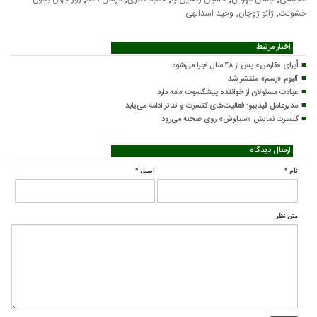
,
,
خشونت
ژائو ژوچان
وحید اسدالهی
اخبار مرتبط
اُپرای «کارمن» پس از ۴۸ سال اجرا می‌شود
آلبوم «رسم» منتشر شد
عیادت مسئولان از خواننده پیشکسوت ادامه دارد
مدیرعامل فیدیبو: فعالیت‌های کنسرت و تئاتر ادامه می‌یابد
کنسرت‌ نمایش «سیاوش» روی صحنه می‌رود
ارسال دیدگاه
نام
*
ایمیل
*
متن نظر