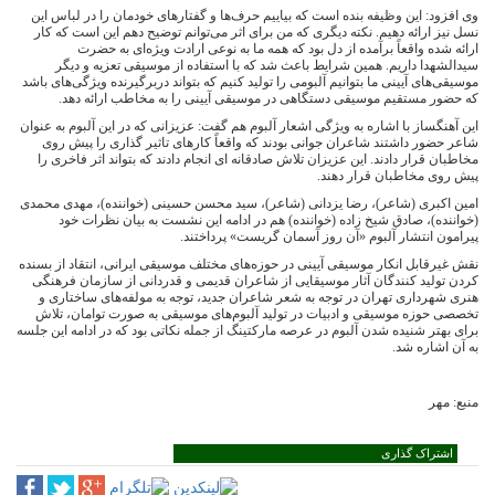
وی افزود: این وظیفه بنده است که بیاییم حرف‌ها و گفتارهای خودمان را در لباس این
نسل نیز ارائه دهیم. نکته دیگری که من برای اثر می‌توانم توضیح دهم این است که کار
ارائه شده واقعاً برآمده از دل بود که همه ما به نوعی ارادت ویژه‌ای به حضرت
سیدالشهدا داریم. همین شرایط باعث شد که با استفاده از موسیقی تعزیه و دیگر
موسیقی‌های آیینی ما بتوانیم آلبومی را تولید کنیم که بتواند دربرگیرنده ویژگی‌های باشد
که حضور مستقیم موسیقی دستگاهی در موسیقی آیینی را به مخاطب ارائه دهد.
این آهنگساز با اشاره به ویژگی اشعار آلبوم هم گفت: عزیزانی که در این آلبوم به عنوان
شاعر حضور داشتند شاعران جوانی بودند که واقعاً کارهای تاثیر گذاری را پیش روی
مخاطبان قرار دادند. این عزیزان تلاش صادقانه ای انجام دادند که بتواند اثر فاخری را
پیش روی مخاطبان قرار دهند.
امین اکبری (شاعر)، رضا یزدانی (شاعر)، سید محسن حسینی (خواننده)، مهدی محمدی
(خواننده)، صادق شیخ زاده (خواننده) هم در ادامه این نشست به بیان نظرات خود
پیرامون انتشار آلبوم «آن روز آسمان گریست» پرداختند.
نقش غیرقابل انکار موسیقی آیینی در حوزه‌های مختلف موسیقی ایرانی، انتقاد از بسنده
کردن تولید کنندگان آثار موسیقایی از شاعران قدیمی و قدردانی از سازمان فرهنگی
هنری شهرداری تهران در توجه به شعر شاعران جدید، توجه به مولفه‌های ساختاری و
تخصصی حوزه موسیقی و ادبیات در تولید آلبوم‌های موسیقی به صورت توامان، تلاش
برای بهتر شنیده شدن آلبوم در عرصه مارکتینگ از جمله نکاتی بود که در ادامه این جلسه
به آن اشاره شد.
منبع: مهر
اشتراک گذاری