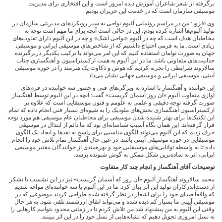
برگرفته از شعر شاعران آموزش دیده امروز است و این افتخاری برای مدیریت
موسیقی سازمان است که در خدمت این عزیزان بودیم.
وی افزود: من در مراسم رونمایی آلبوم نواحی به سیر رویکردهای مدیریتی سازمان در
تولید آلبوم‌ها اشاره کرده بودم، این در حالی است آنچه برای ما مهم است توجه به
مخاطبان هدف است که چه در آلبوم «نواحی اشک» و چه در این آلبوم دارای تفاوت‌های
زیادی است. ما به فرمی احتیاج داشتیم که از شاخص‌های موسیقی ایرانی و موسیقی
جهان به صورت توامان استفاده کنیم که این امر می‌تواند با ترکیب یکدیگر دربرگیرنده
جذابیت‌های متفاوتی باشد. ما در این آلبوم به همت ارکستراسیون و آهنگسازی جناب
سالاروند شرایطی را تجربه کردیم که هوش و ذکاوت یک هنرمند را در حوزه موسیقی
آیینی، موسیقی ایرانی و موسیقی جهانی نشان می‌داد.
این خواننده و آهنگساز با اشاره به ویژگی‌های فنی و حضور سه خواننده در فرم‌های
آوازی متفاوت آلبوم «آن روز آسمان گریست» گفت: آنچه در این آلبوم توسط آهنگساز
صورت گرفته توجه دقیقی و علمی به علومم و فنون موسیقایی است که علاوه بر
ارکستراسیون آهنگسازی بخش‌های ملودیک را به شیوه‌ای بسیار فنی انجام داده که تمام
این تکنیک‌ها برای بهتر شنیده شدن موسیقی برای مخاطبان عام موسیقی هم مورد توجه
قرار گرفته‌اند. این همان نگاه آسیب شناسانه‌ای بود که ما دائم از ابتذال در موسیقی
حرف زدیم که این آلبوم می‌تواند الگوی مناسبی برای پاسخ به نقدها و ایجاد یک الگوی
موسیقایی در حوزه موسیقی آیینی باشد. در عین حال آهنگساز تمام تلاش خود را انجام
داده تا به واسطه توانایی‌های موسیقایی خود و بهره‌مندی از خوانندگان معتبر موسیقی
ایرانی، اثر به ساده‌ترین شکل ممکن به گوش شنونده برسد.
توضیحات آقای آهنگساز و انجام چند کار متفاوت
محمد سالاروند آهنگساز آلبوم «آن روز که آسمان گریست» نیز در این نشست با تشکر
از دست‌اندرکاران تولید این اثر بیان کرد: ما در این آلبوم با سه خواننده‌ای مواجه شدیم
که واقعاً صدای خود را برای اشعار در نظر گرفته شده طراحی کردند موضوعی که در
موسیقی آیینی ما بسیار کم دیده شده و می‌تواند اتفاق ارزشمند تلقی شود. به هر حال
وقتی این آلبوم به من پیشنهاد شد من تلاش کردم تا در زمانی محدود بتوانیم کارهایی را
به نسل امروزی تحویل دهیم که نشانه‌هایی از نسل خود را در این اثر ببینند.