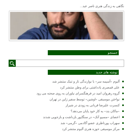
نگاهی به زندگی هنری ناصر عبد...
جستجو
نوشته های جدید
آلبوم «آسیمه سر» با نوازندگی تار و تنبک منتشر شد
علی قمصری یادداشتی برای وطن منتشر کرد
گروه رهروان امید در فرهنگسرای نیاوران به روی صحنه می رود
نواختن موسیقی «اوشین» توسط سفیر ژاپن در تهران
کنسرت علیرضا قربانی به زودی در شیراز
«ماکان بند» به کار خود پایان می‌دهد؟
اعضای «مسیو اَتک» در سنگاپور بازداشت و بازجویی شدند
سهراب پورناظری عضو آکادمی «گرمی» شد
مرکز موسیقی حوزه هنری آلبوم منتشر کرد