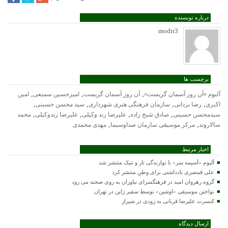
درباره نویسنده
modir3
برچسب ها
,
,
,
آلبوم «آن روز آسمان گریست»
آن روز آسمان گریست
امیرحسین سمیعی
امین
,
,
,
,
اکبری
رضا یزدانی
سازمان فرهنگی هنری شهرداری
سید محسن حسینی
,
,
,
,
سیدمحسن حسینی
صادق شیخ زاده
علیرضا زند وکیلی
علیرضا زندوکیلی
محمد
,
,
سالاروند
مرکز موسیقی سازمان صداوسیما
مهدی محمدی
اخبار مرتبط
آلبوم «آسیمه سر» با نوازندگی تار و تنبک منتشر شد
علی قمصری یادداشتی برای وطن منتشر کرد
گروه رهروان امید در فرهنگسرای نیاوران به روی صحنه می رود
نواختن موسیقی «اوشین» توسط سفیر ژاپن در تهران
کنسرت علیرضا قربانی به زودی در شیراز
ارسال دیدگاه