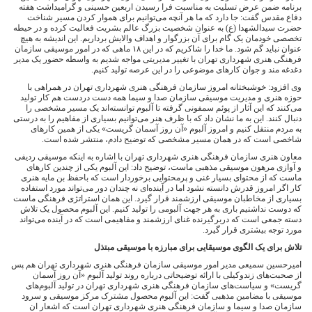
برنامه ضمن عرض تسلیت به مناسبت فرا رسیدن اربعین حسینی و گرامیداشت هفته
دفاع مقدس گفت: جا دارد که ما هر آنچه می‌توانیم برای هموار کردن مسیر شناخت
حضرت سیدالشهدا (ع) به عنوان شخصیت بزرگ عالم بشریت فعالیت کرده و در حیطه
تخصصی خودمان یک گام برای آن بزرگوار و اهداف والایش برداریم. این اندیشه به هیچ
عنوان نباید گم شود. ما خدا را شاکریم که در این ۱۸ ماهی که در امور موسیقی سازمان
فرهنگی هنری شهرداری تهران با تغییر مدیریتی مواجه شدیم به واسطه حضور یک مدیر
دغدغه مند و جوان کارهای موضوعی را در این عرصه تولید کنیم.
وی افزود: خوشبختانه امروز سازمان فرهنگی هنری شهرداری تهران در همراهی با
حوزه هنری و مدیریت موسیقی سازمان صدا و سیما همه دست دردست هم کار تولید
می‌کنند که این آثار از پوئم سمفونی گرفته تا آلبوم توانسته‌اند یک مسیر مشخصی را
دنبال کنند. این به ما نشان داد که با ظرف هنر می‌توانیم بسیاری از مفاهیم را به درستی
به مردم منتقل کنیم و امروز آلبوم «آن روز آسمان گریست» یکی از همین کارهای
شاخصی است که در همان مسیر مشخصی که توضیح دادم، منتشر شده است.
معاون هنری سازمان فرهنگی هنری شهرداری تهران با اشاره به اینکه موسیقی ردیفی
و آوازی مرهون موسیقی مذهبی ماست، توضیح داد: این آلبوم یکی از چندین کارهای
ماست که از محتوای بسیار غنی و پرمحتوایی برخوردار است که باحفظ بن مایه هنری
کار اگر امروز قدرش دانسته نشود اما در آینده‌ای نه چندان دور می‌تواند مورد استفاده
بسیاری از مخاطبان موسیقی ارزشمند قرار گیرد. این همان استراتژی فرهنگی ماست
که دوست نداشتیم باری به هر جهت آلبومی را تولید کنیم. این آلبوم محصول یک تلاش
دسته جمعی است که دربرگیرنده غنای ارزشمند و مفاهیمی است که در آینده می‌تواند
مورد توجه بیشتری قرار گیرد.
تلاش برای یک الگوی موسیقایی برای مبارزه با موسیقی مبتذل
امیرحسین سمیعی مدیر امور موسیقی سازمان فرهنگی هنری شهرداری تهران هم پس
از صحبت‌های زندوکیلی با ارائه توضیحاتی درباره روند تولید آلبوم «آن روز آسمان
گریست» و سیاست‌های سازمان فرهنگی هنری شهرداری تهران در تولید آلبوم‌های
موسیقی با مضامین مذهبی گفت: این آلبوم محصول مشترک مرکز موسیقی و سرود
سازمان صدا و سیما و سازمان فرهنگی هنری شهرداری تهران است که اشعار ان