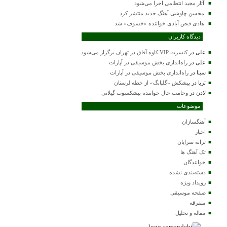
آثار مجید انتظامی اجرا می‌شود
محسن چاوشی آهنگ جدید منتشر کرد
هادی فیض آبادی خواننده «خسوف» شد
دیدگاه کاربران
علی
در
کنسرت VIP کاوه آفاق در تهران برگزار می‌شود
علی
در
راه‌اندازی بخش موسیقی در آپارات
سینا
در
راه‌اندازی بخش موسیقی در آپارات
ثریا
در
پیشکش «گلبانگ» از خطه لرستان
لادن
در
وخامت حال خواننده پیشکسوت گیلانی
موضوعات
آهنگسازان
اخبار
ترانه سرایان
تک آهنگ ها
خوانندگان
دسته‌بندی نشده
رویداد ویژه
صفحه موسیقی
متفرقه
مقاله و تحلیل