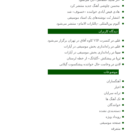
محسن چاوشی آهنگ جدید منتشر کرد
هادی فیض آبادی خواننده «خسوف» شد
انتشار نُت نوشته‌های یک استاد موسیقی
آلبوم بین‌المللی «یالثارات الامام» منتشر می‌شود
دیدگاه کاربران
علی
در
کنسرت VIP کاوه آفاق در تهران برگزار می‌شود
علی
در
راه‌اندازی بخش موسیقی در آپارات
سینا
در
راه‌اندازی بخش موسیقی در آپارات
ثریا
در
پیشکش «گلبانگ» از خطه لرستان
لادن
در
وخامت حال خواننده پیشکسوت گیلانی
موضوعات
آهنگسازان
اخبار
ترانه سرایان
تک آهنگ ها
خوانندگان
دسته‌بندی نشده
رویداد ویژه
صفحه موسیقی
متفرقه