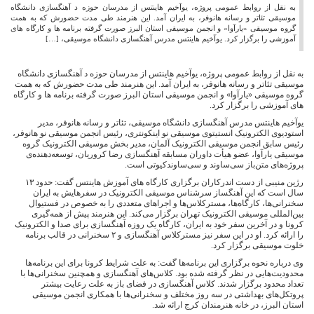
به نقل از روابط عمومی پروژه، یوآخیم هاینتس از مدرسان حوزه د آهنگسازی دانشگاه
موسیقی تئاتر و رسانه هانوفر، به ایران آمد. این هنرمند طی مدت حضورش که به همت
گروه موسیقی «یارآوا» و انجمن موسیقی استان البرز صورت گرفته برنامه ها و کارگاه های
آموزشی را برگزار کرد. یوآخیم هاینتس مدرس آهنگسازی دانشگاه موسیقی، […]
به نقل از روابط عمومی پروژه، یوآخیم هاینتس از مدرسان حوزه د آهنگسازی دانشگاه
موسیقی تئاتر و رسانه هانوفر، به ایران آمد. این هنرمند طی مدت حضورش که به همت
گروه موسیقی «یارآوا» و انجمن موسیقی استان البرز صورت گرفته برنامه ها و کارگاه
های آموزشی را برگزار کرد.
یوآخیم هاینتس مدرس آهنگسازی دانشگاه موسیقی، تئاتر و رسانه هانوفر، مدیر
استودیوی الکترونیک انستیتوی موسیقی نو اینکونتری، رئیس انجمن موسیقی نو هانوفر،
رئیس سابق انجمن موسیقی الکترونیک آلمان، مدیر بخش موسیقی الکترونیک گروه
موسیقی یارآوا، عضو هیأت داوران مسابقه‌ آهنگسازی رضا کروریان، توسعه‌دهنده‌ی
پروژه‌های متن‌باز سی‌ساوند و سی‌ساوندکیوتی است.
رژین منیبی از دست اندرکاران برگزاری کارگاه های آموزش هاینتس گفت: حدود ۱۳
سال است که این آهنگساز سرشناس موسیقی الکترونیک در سفرهایش به ایران
سخنرانی‌ها، کارگاه‌ها، مسترکلاس‌ها و اجراهای متعددی را به خصوص در فستیوال
بین‌المللی موسیقی الکترونیک تهران برگزار می‌کند. این هنرمند پیش از همه‌گیری
کرونا و در آخرین سفر خود به ایران، کارگاه یک روزه آهنگسازی برای صدا و الکترونیک
را ارائه کرد. او در این سفر نیز مسترکلاس آهنگسازی و ۲ سخنرانی در قالب برنامه‌
خلوت موسیقی برگزار کرد.
وی درباره‌ نحوه برگزاری این برنامه‌ها گفت: به علت شرایط کرونا برای این برنامه‌ها
محدودیت‌هایی در نظر گرفته شده بود. کلاس‌های آهنگسازی و همچنین سخنرانی‌ها با
تعداد محدود برگزار شدند. کلاس آهنگسازی در فضای باز به علت رعایت بیشتر
پروتکل‌های بهداشتی در سه روز مختلف و سخنرانی‌ها با همکاری انجمن موسیقی
استان البرز، در خانه‌ هنرمندان کرج ارائه شد.