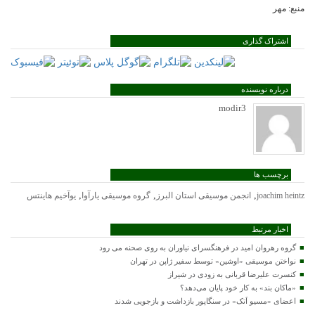
منبع: مهر
اشتراک گذاری
درباره نویسنده
modir3
برچسب ها
,
,
,
joachim heintz
انجمن موسیقی استان البرز
گروه موسیقی یارآوا
یوآخیم هاینتس
اخبار مرتبط
گروه رهروان امید در فرهنگسرای نیاوران به روی صحنه می رود
نواختن موسیقی «اوشین» توسط سفیر ژاپن در تهران
کنسرت علیرضا قربانی به زودی در شیراز
«ماکان بند» به کار خود پایان می‌دهد؟
اعضای «مسیو اَتک» در سنگاپور بازداشت و بازجویی شدند