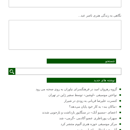
نگاهی به زندگی هنری ناصر عبد...
جستجو
نوشته های جدید
گروه رهروان امید در فرهنگسرای نیاوران به روی صحنه می رود
نواختن موسیقی «اوشین» توسط سفیر ژاپن در تهران
کنسرت علیرضا قربانی به زودی در شیراز
«ماکان بند» به کار خود پایان می‌دهد؟
اعضای «مسیو اَتک» در سنگاپور بازداشت و بازجویی شدند
سهراب پورناظری عضو آکادمی «گرمی» شد
مرکز موسیقی حوزه هنری آلبوم منتشر کرد
آثار مجید انتظامی اجرا می‌شود