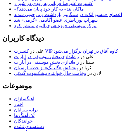
کنسرت علیرضا قربانی به زودی در شیراز
«ماکان بند» به کار خود پایان می‌دهد؟
اعضای «مسیو اَتک» در سنگاپور بازداشت و بازجویی شدند
سهراب پورناظری عضو آکادمی «گرمی» شد
مرکز موسیقی حوزه هنری آلبوم منتشر کرد
دیدگاه کاربران
کنسرت VIP کاوه آفاق در تهران برگزار می‌شود
علی
در
علی
در
راه‌اندازی بخش موسیقی در آپارات
سینا
در
راه‌اندازی بخش موسیقی در آپارات
ثریا
در
پیشکش «گلبانگ» از خطه لرستان
لادن
در
وخامت حال خواننده پیشکسوت گیلانی
موضوعات
آهنگسازان
اخبار
ترانه سرایان
تک آهنگ ها
خوانندگان
دسته‌بندی نشده