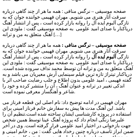
صفحه موسیقی – نرگس منافی : همه ما هر از چند گاهی درباره
سرقت آثار هنری می شنویم. مهران فهیمی خواننده جوان که به
تازگی آلبوم ایده آل را روانه بازار کرده است ، پس از انتشار آهنگ
دریاکنار با صدای امید علومی به صفحه موسیقی گفت : ملودی این
آهنگ متعلق به من و ترانه […]
صفحه موسیقی – نرگس منافی :
همه ما هر از چند گاهی درباره
سرقت آثار هنری می شنویم. مهران فهیمی خواننده جوان که به
تازگی
آلبوم ایده آل
را روانه بازار کرده است ، پس از انتشار آهنگ
دریاکنار با صدای امید علومی به صفحه موسیقی گفت : ملودی این
آهنگ متعلق به من و ترانه آن توسط محمد نداف سروده شده است.
دریاکنار تیتراژ تازه ترین فیلم سینمایی آرش معیریان می باشد و به
گفته فهیمی ، امید علومی بدون اطلاع و جلب رضایت صاحب اثر با
اندکی تغییر در ترانه و عنوان آهنگ ، آن را منتشر کرده و خود را
شاعر و آهنگساز معرفی نموده است.
مهران فهیمی در ادامه توضیح داد: نام اصلی این قطعه فرناز می
باشد. این آهنگ مدت ها پیش به سفارش خانم فرناز امینی برای
استفاده در پروژه کارشناسی ایشان ساخته شده است.تنظیم آن را
علیرضا زنگی انجام داد که پروژه آهنگ عینا توسط همین شخص
جهت بازخوانی در اختیار امید علومی قرار گرفته است. وی در آخر
ضمن ابراز تاسف درباره چنین رخداد هایی گفت : من ، خانم امینی و