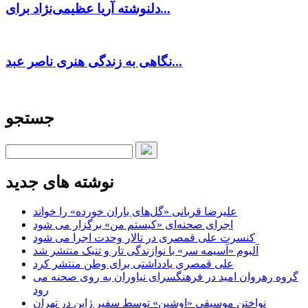
دلنوشته آریا عظیمی‌نژاد برای...
نگاهی به زندگی هنری ناصر عبد...
جستجو
نوشته های جدید
علیرضا قربانی «گل‌های باران خورده» را خواند
اجرای صحنه‌ای «کیستم من» برگزار می شود
کنسرت علی قمصری در تالار وحدت اجرا می شود
آلبوم «آسیمه سر» با نوازندگی تار و تنبک منتشر شد
علی قمصری یادداشتی برای وطن منتشر کرد
گروه رهروان امید در فرهنگسرای نیاوران به روی صحنه می
رود
نواختن موسیقی «اوشین» توسط سفیر ژاپن در تهران