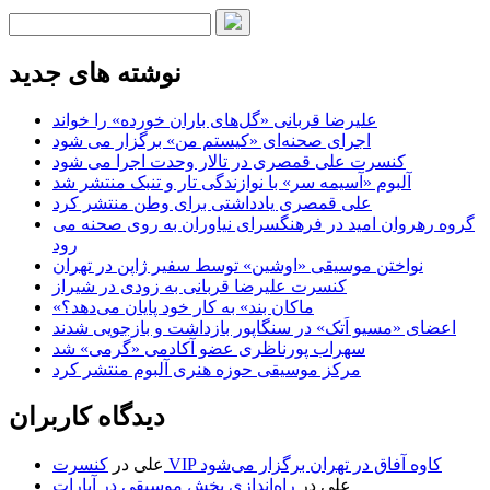
نوشته های جدید
علیرضا قربانی «گل‌های باران خورده» را خواند
اجرای صحنه‌ای «کیستم من» برگزار می شود
کنسرت علی قمصری در تالار وحدت اجرا می شود
آلبوم «آسیمه سر» با نوازندگی تار و تنبک منتشر شد
علی قمصری یادداشتی برای وطن منتشر کرد
گروه رهروان امید در فرهنگسرای نیاوران به روی صحنه می
رود
نواختن موسیقی «اوشین» توسط سفیر ژاپن در تهران
کنسرت علیرضا قربانی به زودی در شیراز
«ماکان بند» به کار خود پایان می‌دهد؟
اعضای «مسیو اَتک» در سنگاپور بازداشت و بازجویی شدند
سهراب پورناظری عضو آکادمی «گرمی» شد
مرکز موسیقی حوزه هنری آلبوم منتشر کرد
دیدگاه کاربران
کنسرت VIP کاوه آفاق در تهران برگزار می‌شود
علی
در
علی
در
راه‌اندازی بخش موسیقی در آپارات