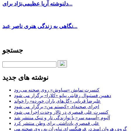
دلنوشته آریا عظیمی‌نژاد برای...
نگاهی به زندگی هنری ناصر عبد...
جستجو
نوشته های جدید
کنسرت‌ نمایش «سیاوش» روی صحنه می‌رود
دهمین فستیوال رقابتی پیانو «کلارا» برگزار می شود
علیرضا قربانی «گل‌های باران خورده» را خواند
اجرای صحنه‌ای «کیستم من» برگزار می شود
کنسرت علی قمصری در تالار وحدت اجرا می شود
آلبوم «آسیمه سر» با نوازندگی تار و تنبک منتشر شد
علی قمصری یادداشتی برای وطن منتشر کرد
گروه رهروان امید در فرهنگسرای نیاوران به روی صحنه می