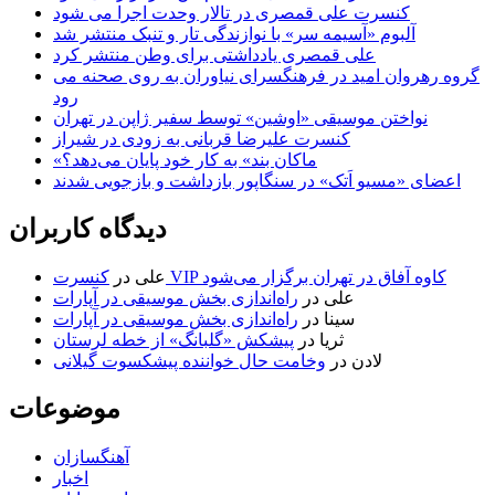
کنسرت علی قمصری در تالار وحدت اجرا می شود
آلبوم «آسیمه سر» با نوازندگی تار و تنبک منتشر شد
علی قمصری یادداشتی برای وطن منتشر کرد
گروه رهروان امید در فرهنگسرای نیاوران به روی صحنه می
رود
نواختن موسیقی «اوشین» توسط سفیر ژاپن در تهران
کنسرت علیرضا قربانی به زودی در شیراز
«ماکان بند» به کار خود پایان می‌دهد؟
اعضای «مسیو اَتک» در سنگاپور بازداشت و بازجویی شدند
دیدگاه کاربران
کنسرت VIP کاوه آفاق در تهران برگزار می‌شود
علی
در
علی
در
راه‌اندازی بخش موسیقی در آپارات
سینا
در
راه‌اندازی بخش موسیقی در آپارات
ثریا
در
پیشکش «گلبانگ» از خطه لرستان
لادن
در
وخامت حال خواننده پیشکسوت گیلانی
موضوعات
آهنگسازان
اخبار