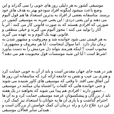
موسیقی کشور به هر دلیلی روز های خوبی را نمی گذراند و این
وضع باعث میشود اینگونه افراد سودجو بهتر به هدف های خود
برسند. متاسفانه بعضی از افراد به بدترین استعداد ها هم قول آلبوم
می دهند و این یعنی دزدی ؛ این یعنی ضربه به موسیقی کشور. در
صورتی که افرادی هستند که به صورت قانونی کار می کنند ؛ اثر یا
آثار را تولید می کنند ؛ مجوز آلبوم می گیرند و خیلی منطقی و
قانونی تهیه یک آلبوم و به عهده می گیرند.
به هر قیمتی نمی شود خواننده شد و معروفیت و مشهور شدن به
زمان نیاز دارد . اما سوال اینجاست : آیا هر معروف و مشهوری ؛
محبوب است ؟ اینکه هنرمند بتواند دل مردمش را به دست بیاورد
شرط است ! آیا این شبه موسسات قول محبوبیت هم می دهند؟!
هنر در همه جای جهان مقدس است و باید از آن به خوبی حمایت کرد
و هنری بی عیب و نقص به جامعه ارائه کرد که متاسفانه این روز ها
این اتفاق نمی افتد. تا وقتی که موسیقی های کاور شنیده می شوند
و حتی خواننده هایی که کلمات را اشتباه بیان میکنند در موسیقی
حضور دارند ؛ افرادی هم پیدا می شوند که بخواهند در یک هفته…
باید از بزرگان و پیشکسوتان عرصه موسیقی حمایت کرد و به آن ها
احترام گذاشت و با یاری آن ها به جوانان با استعداد نیز کمک کرد .
این درد علاج دارد و راه درمان آن کمک خواستن از بزرگان است و
همدلی سایر فعالان موسیقی .