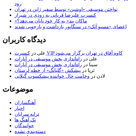
رود
نواختن موسیقی «اوشین» توسط سفیر ژاپن در تهران
کنسرت علیرضا قربانی به زودی در شیراز
«ماکان بند» به کار خود پایان می‌دهد؟
اعضای «مسیو اَتک» در سنگاپور بازداشت و بازجویی شدند
دیدگاه کاربران
کنسرت VIP کاوه آفاق در تهران برگزار می‌شود
علی
در
علی
در
راه‌اندازی بخش موسیقی در آپارات
سینا
در
راه‌اندازی بخش موسیقی در آپارات
ثریا
در
پیشکش «گلبانگ» از خطه لرستان
لادن
در
وخامت حال خواننده پیشکسوت گیلانی
موضوعات
آهنگسازان
اخبار
ترانه سرایان
تک آهنگ ها
خوانندگان
دسته‌بندی نشده