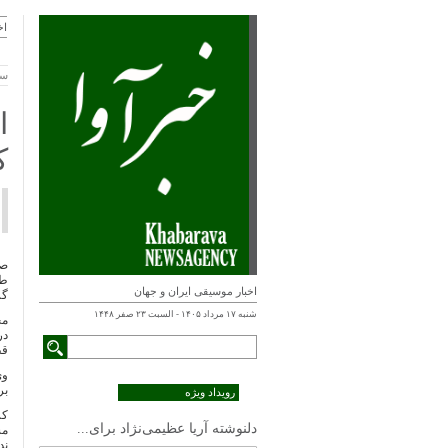
اخ
سه شن
ا
ک
صف
طل
اخبار موسیقی ایران و جهان
گر
شنبه ۱۷ مرداد ۱۴۰۵ - السبت ۲۳ صفر ۱۴۴۸
مح
در
قط
وی
بر
رویداد ویژه
کر
دلنوشته آریا عظیمی‌نژاد برای...
مس
ند