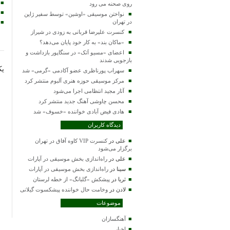
روی صحنه می رود
نواختن موسیقی «اوشین» توسط سفیر ژاپن
در تهران
کنسرت علیرضا قربانی به زودی در شیراز
«ماکان بند» به کار خود پایان می‌دهد؟
اعضای «مسیو اَتک» در سنگاپور بازداشت و
بازجویی شدند
یک
سهراب پورناظری عضو آکادمی «گرمی» شد
مرکز موسیقی حوزه هنری آلبوم منتشر کرد
آثار مجید انتظامی اجرا می‌شود
محسن چاوشی آهنگ جدید منتشر کرد
هادی فیض آبادی خواننده «خسوف» شد
دیدگاه کاربران
علی
در
کنسرت VIP کاوه آفاق در تهران
برگزار می‌شود
علی
در
راه‌اندازی بخش موسیقی در آپارات
سینا
در
راه‌اندازی بخش موسیقی در آپارات
ثریا
در
پیشکش «گلبانگ» از خطه لرستان
لادن
در
وخامت حال خواننده پیشکسوت گیلانی
موضوعات
آهنگسازان
اخبار