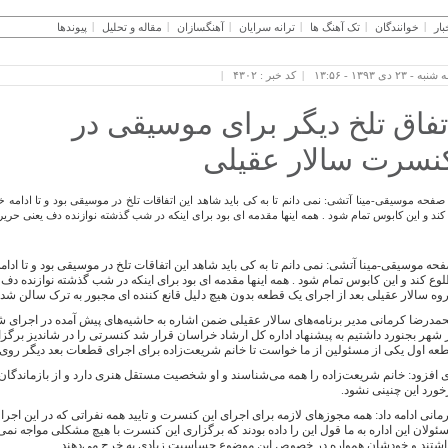
بار
خوانندگان
تک آهنگ ها
ترانه سرایان
آهنگسازان
مقاله و تحلیل
پیوندها
به - ۲۳ دی ۱۳۹۳ - ۱۳:۵۶
کد خبر : ۴۳۰۲
تفاق تلخ دیگر برای موسیقی در
نسرت سالار عقیلی
صفحه موسیقی-مینا آتشی: نمی دانم تا به کی باید شاهد این اتفاقات تلخ در موسیقی بود و تا ادا
کند و این کابوس تمام شود . همه اینها مقدمه ای بود برای اینکه در شب گذشته نوازنده دف یعنی حریر
حه موسیقی-مینا آتشی: نمی دانم تا به کی باید شاهد این اتفاقات تلخ در موسیقی بود و تا ا
وع کند و این کابوس تمام شود . همه اینها مقدمه ای بود برای اینکه در شب گذشته نوازنده دف 
وه سالار عقیلی بعد از اجرای یک قطعه بدون هیچ دلیل قانع کننده ای مجبور به ترک سالن شد.
مدرضا کرمانی مدیر برنامه‌های سالار عقیلی ضمن اشاره به حاشیه‌های پیش آمده در اجرای 
 شهر بجنورد داشتیم به پیشنهاد اداره کل ارشاد خراسان قرار شد کنسرتی را در شاندیز برگزار 
عه اول یکی از مسئولین از ما خواست تا خانم شریعت‌زاده برای اجرای قطعات بعد دیگر روی
 افزود: خانم شریعت‌زاده را همه می‌شناسند و او شخصیت مستقل هنری دارد و از بازماندگان ا
خورد این چنینی نشود.
مانی ادامه داد: همه مجوزهای لازمه برای اجرای این کنسرت و تایید همه نفراتی که در این اجرا
ئولان این اداره به ما قول این را داده بودند که برگزاری این کنسرت با هیچ مشکلی مواجه
اشتند و خودشان همواره در خصوص این موضوع حساسیت زیادی به خرج می‌دهند.