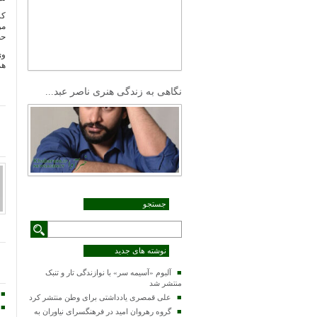
کر
مو
حض
وی
هم
نگاهی به زندگی هنری ناصر عبد...
جستجو
نوشته های جدید
آلبوم «آسیمه سر» با نوازندگی تار و تنبک
منتشر شد
علی قمصری یادداشتی برای وطن منتشر کرد
گروه رهروان امید در فرهنگسرای نیاوران به