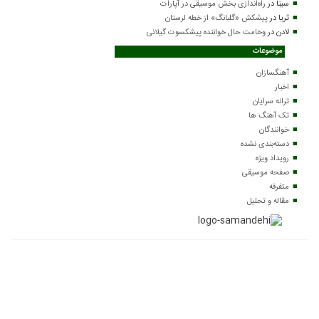
سینا
در
راه‌اندازی بخش موسیقی در آپارات
ثریا
در
پیشکش «گلبانگ» از خطه لرستان
لادن
در
وخامت حال خواننده پیشکسوت گیلانی
موضوعات
آهنگسازان
اخبار
ترانه سرایان
تک آهنگ ها
خوانندگان
دسته‌بندی نشده
رویداد ویژه
صفحه موسیقی
متفرقه
مقاله و تحلیل