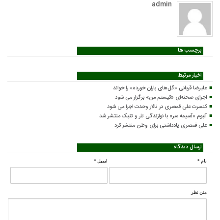
admin
برچسب ها
اخبار مرتبط
علیرضا قربانی «گل‌های باران خورده» را خواند
اجرای صحنه‌ای «کیستم من» برگزار می شود
کنسرت علی قمصری در تالار وحدت اجرا می شود
آلبوم «آسیمه سر» با نوازندگی تار و تنبک منتشر شد
علی قمصری یادداشتی برای وطن منتشر کرد
ارسال دیدگاه
نام
*
ایمیل
*
متن نظر