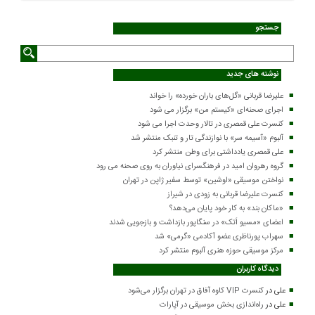
جستجو
نوشته های جدید
علیرضا قربانی «گل‌های باران خورده» را خواند
اجرای صحنه‌ای «کیستم من» برگزار می شود
کنسرت علی قمصری در تالار وحدت اجرا می شود
آلبوم «آسیمه سر» با نوازندگی تار و تنبک منتشر شد
علی قمصری یادداشتی برای وطن منتشر کرد
گروه رهروان امید در فرهنگسرای نیاوران به روی صحنه می رود
نواختن موسیقی «اوشین» توسط سفیر ژاپن در تهران
کنسرت علیرضا قربانی به زودی در شیراز
«ماکان بند» به کار خود پایان می‌دهد؟
اعضای «مسیو اَتک» در سنگاپور بازداشت و بازجویی شدند
سهراب پورناظری عضو آکادمی «گرمی» شد
مرکز موسیقی حوزه هنری آلبوم منتشر کرد
دیدگاه کاربران
علی
در
کنسرت VIP کاوه آفاق در تهران برگزار می‌شود
علی
در
راه‌اندازی بخش موسیقی در آپارات