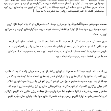
صفحه موسیقی – مینا آتشی:گروه موسیقی «رستاک» همچنان در تدارک ضبط تازه ترین آلبوم
موسیقایی خود بعد از تولید و انتشار «همه اقوام من»، «رنگواره‌های کهن» و «سرنای نوروز»
است. سپهر سعادتی مدیر هماهنگی گروه «رستاک» با تشریح تازه ترین فعالیت‌های این گروه
موسیقایی گفت: به طور طبیعی بعد از پایان ماه صفر برنامه هایی […]
گروه موسیقی «رستاک» همچنان در تدارک ضبط تازه ترین
صفحه موسیقی
–
مینا آتشی:
آلبوم موسیقایی خود بعد از تولید و انتشار «همه اقوام من»، «رنگواره‌های کهن» و «سرنای
نوروز» است.
سپهر سعادتی مدیر هماهنگی گروه «رستاک» با تشریح تازه ترین فعالیت‌های این گروه
موسیقایی گفت: به طور طبیعی بعد از پایان ماه صفر برنامه هایی را برای اجراهای زنده
داریم. همچنین با توجه به قرار گرفتن در مرحله ضبط آلبوم جدید به طور حتم کنسرتمان
هم با اجرای قطعات جدیدی همراه خواهد بود.
وی ادامه داد: گروه «رستاک» معمولا در تهران بیشتر از دو یا سه اجرای زنده ندارد که قالب
این کنسرت ها نیز یا در تابستان و یا در اواخر فصل زمستان است اما با توجه به اینکه در
مرحله تولید آلبوم جدید هستیم هنوز نمی توانم تاریخ دقیقی را برای کنسرت تهران اعلام
کنم. برای برگزاری کنسرت در شهرستان‌ها و کشورهای خارجی نیز پیشنهادهایی داریم که
مشغول بررسی هریک از آنها هستیم اما امیدواریم طبق برنامه ریزی هایی که داریم بتوانیم
در وقت مقرر هم به تولید آلبوم برسیم و هم کنسرت های خود را تا پایان سال برگزار کنیم.