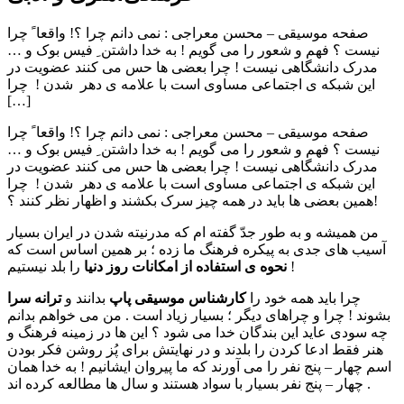
صفحه موسیقی – محسن معراجی : نمی دانم چرا ؟! واقعا ً چرا
نیست ؟ فهم و شعور را می گویم ! به خدا داشتن ِ فیس بوک و …
مدرک دانشگاهی نیست ! چرا بعضی ها حس می کنند عضویت در
این شبکه ی اجتماعی مساوی است با علامه ی دهر شدن ! چرا
[…]
صفحه موسیقی – محسن معراجی : نمی دانم چرا ؟! واقعا ً چرا
نیست ؟ فهم و شعور را می گویم ! به خدا داشتن ِ فیس بوک و …
مدرک دانشگاهی نیست ! چرا بعضی ها حس می کنند عضویت در
این شبکه ی اجتماعی مساوی است با علامه ی دهر شدن ! چرا
همین بعضی ها باید در همه چیز سرک بکشند و اظهار نظر کنند ؟!
من همیشه و به طور جدّ گفته ام که مدرنیته شدن در ایران بسیار
آسیب های جدی به پیکره فرهنگ ما زده ؛ بر همین اساس است که
را بلد نیستیم !
نحوه ی استفاده از امکانات روز دنیا
چرا باید همه خود را
کارشناس موسیقی پاپ
بدانند و
ترانه سرا
بشوند ! چرا و چراهای دیگر ؛ بسیار زیاد است . من می خواهم بدانم
چه سودی عاید این بندگان خدا می شود ؟ این ها در زمینه فرهنگ و
هنر فقط ادعا کردن را بلدند و در نهایتش برای پُز روشن فکر بودن
اسم چهار – پنج نفر را می آورند که ما پیروان ایشانیم ! به خدا همان
چهار – پنج نفر بسیار با سواد هستند و سال ها مطالعه کرده اند .