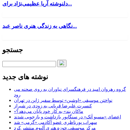
دلنوشته آریا عظیمی‌نژاد برای...
نگاهی به زندگی هنری ناصر عبد...
جستجو
نوشته های جدید
گروه رهروان امید در فرهنگسرای نیاوران به روی صحنه می
رود
نواختن موسیقی «اوشین» توسط سفیر ژاپن در تهران
کنسرت علیرضا قربانی به زودی در شیراز
«ماکان بند» به کار خود پایان می‌دهد؟
اعضای «مسیو اَتک» در سنگاپور بازداشت و بازجویی شدند
سهراب پورناظری عضو آکادمی «گرمی» شد
مرکز موسیقی حوزه هنری آلبوم منتشر کرد