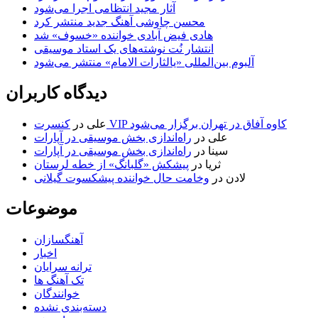
آثار مجید انتظامی اجرا می‌شود
محسن چاوشی آهنگ جدید منتشر کرد
هادی فیض آبادی خواننده «خسوف» شد
انتشار نُت نوشته‌های یک استاد موسیقی
آلبوم بین‌المللی «یالثارات الامام» منتشر می‌شود
دیدگاه کاربران
کنسرت VIP کاوه آفاق در تهران برگزار می‌شود
علی
در
علی
در
راه‌اندازی بخش موسیقی در آپارات
سینا
در
راه‌اندازی بخش موسیقی در آپارات
ثریا
در
پیشکش «گلبانگ» از خطه لرستان
لادن
در
وخامت حال خواننده پیشکسوت گیلانی
موضوعات
آهنگسازان
اخبار
ترانه سرایان
تک آهنگ ها
خوانندگان
دسته‌بندی نشده