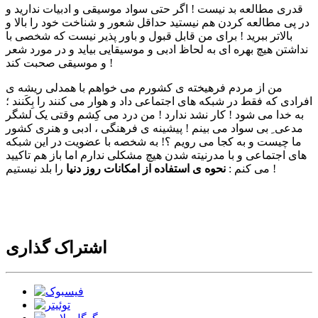
قدری مطالعه بد نیست ! اگر حتی سواد موسیقی و ادبیات ندارید و
در پی مطالعه کردن هم نیستید حداقل شعور و شناخت خود را بالا و
بالاتر ببرید ! برای من قابل قبول و باور پذیر نیست که شخصی با
نداشتن هیچ بهره ای به لحاظ ادبی و موسیقایی بیاید و در مورد شعر
و موسیقی صحبت کند !
من از مردم فرهیخته ی کشورم می خواهم با همدلی ریشه ی
افرادی که فقط در شبکه های اجتماعی داد و هوار می کنند را بِکَنند ؛
به خدا می شود ! کار نشد ندارد ! من درد می کِشم وقتی یک لشگر
مدعی ِ بی سواد می بینم ! پیشینه ی فرهنگی ، ادبی و هنری کشور
ما چیست و به کجا می رویم ؟! به شخصه با عضویت در این شبکه
های اجتماعی و با مدرنیته شدن هیچ مشکلی ندارم اما باز هم تاکیید
را بلد نیستیم !
می کنم :
نحوه ی استفاده از امکانات روز دنیا
اشتراک گذاری