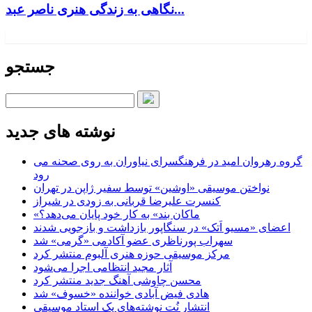
نگاهی به زندگی هنری ناصر عبد...
جستجو
نوشته های جدید
گروه رهروان امید در فرهنگسرای نیاوران به روی صحنه می
رود
نواختن موسیقی «اوشین» توسط سفیر ژاپن در تهران
کنسرت علیرضا قربانی به زودی در شیراز
«ماکان بند» به کار خود پایان می‌دهد؟
اعضای «مسیو اَتک» در سنگاپور بازداشت و بازجویی شدند
سهراب پورناظری عضو آکادمی «گرمی» شد
مرکز موسیقی حوزه هنری آلبوم منتشر کرد
آثار مجید انتظامی اجرا می‌شود
محسن چاوشی آهنگ جدید منتشر کرد
هادی فیض آبادی خواننده «خسوف» شد
انتشار نُت نوشته‌های یک استاد موسیقی