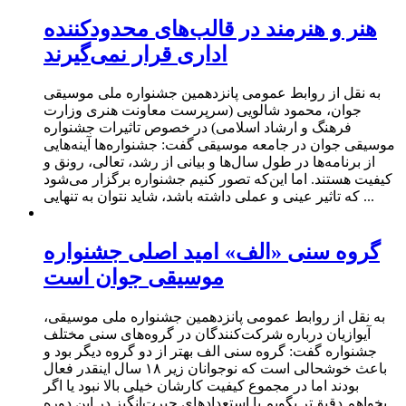
هنر و هنرمند در قالب‌های محدودکننده
اداری قرار نمی‌گیرند
به نقل از روابط عمومی پانزدهمین جشنواره ملی موسیقی
جوان، محمود شالویی (سرپرست معاونت هنری وزارت
فرهنگ‌ و ارشاد اسلامی) در خصوص تاثیرات جشنواره
موسیقی جوان در جامعه موسیقی گفت: جشنواره‌ها آینه‌هایی
از برنامه‌ها در طول سال‌ها و بیانی از رشد، تعالی، رونق و
کیفیت هستند. اما این‌که تصور کنیم جشنواره برگزار می‌شود
که تاثیر عینی و عملی داشته باشد، شاید نتوان به تنهایی ...
گروه سنی «الف» امید اصلی جشنواره
موسیقی جوان است
به نقل از روابط عمومی پانزدهمین جشنواره ملی موسیقی،
آیوازیان درباره شرکت‌کنندگان در گروه‌های سنی مختلف
جشنواره گفت: گروه سنی الف بهتر از دو گروه دیگر بود و
باعث خوشحالی است که نوجوانان زیر ۱۸ سال اینقدر فعال
بودند اما در مجموع کیفیت کارشان خیلی بالا نبود یا اگر
بخواهم دقیق‌تر بگویم با استعدادهای حیرت‌انگیز در این دوره