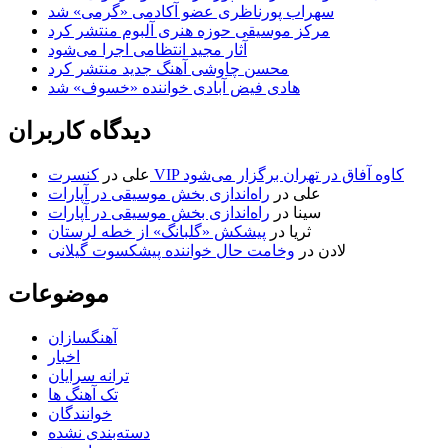
سهراب پورناظری عضو آکادمی «گرمی» شد
مرکز موسیقی حوزه هنری آلبوم منتشر کرد
آثار مجید انتظامی اجرا می‌شود
محسن چاوشی آهنگ جدید منتشر کرد
هادی فیض آبادی خواننده «خسوف» شد
دیدگاه کاربران
کنسرت VIP کاوه آفاق در تهران برگزار می‌شود
علی
در
علی
در
راه‌اندازی بخش موسیقی در آپارات
سینا
در
راه‌اندازی بخش موسیقی در آپارات
ثریا
در
پیشکش «گلبانگ» از خطه لرستان
لادن
در
وخامت حال خواننده پیشکسوت گیلانی
موضوعات
آهنگسازان
اخبار
ترانه سرایان
تک آهنگ ها
خوانندگان
دسته‌بندی نشده