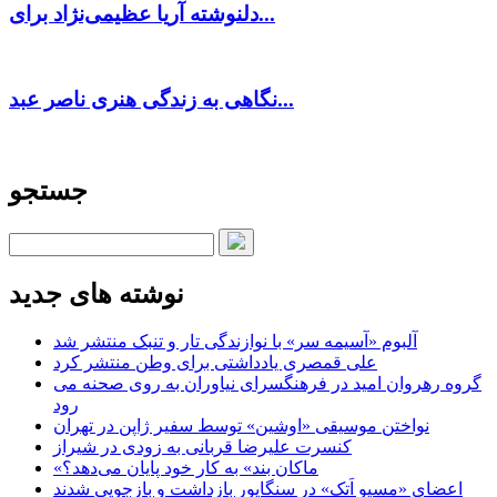
دلنوشته آریا عظیمی‌نژاد برای...
نگاهی به زندگی هنری ناصر عبد...
جستجو
نوشته های جدید
آلبوم «آسیمه سر» با نوازندگی تار و تنبک منتشر شد
علی قمصری یادداشتی برای وطن منتشر کرد
گروه رهروان امید در فرهنگسرای نیاوران به روی صحنه می
رود
نواختن موسیقی «اوشین» توسط سفیر ژاپن در تهران
کنسرت علیرضا قربانی به زودی در شیراز
«ماکان بند» به کار خود پایان می‌دهد؟
اعضای «مسیو اَتک» در سنگاپور بازداشت و بازجویی شدند