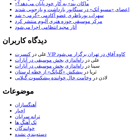
«ماکان بند» به کار خود پایان می‌دهد؟
اعضای «مسیو اَتک» در سنگاپور بازداشت و بازجویی شدند
سهراب پورناظری عضو آکادمی «گرمی» شد
مرکز موسیقی حوزه هنری آلبوم منتشر کرد
آثار مجید انتظامی اجرا می‌شود
دیدگاه کاربران
کنسرت VIP کاوه آفاق در تهران برگزار می‌شود
علی
در
علی
در
راه‌اندازی بخش موسیقی در آپارات
سینا
در
راه‌اندازی بخش موسیقی در آپارات
ثریا
در
پیشکش «گلبانگ» از خطه لرستان
لادن
در
وخامت حال خواننده پیشکسوت گیلانی
موضوعات
آهنگسازان
اخبار
ترانه سرایان
تک آهنگ ها
خوانندگان
دسته‌بندی نشده