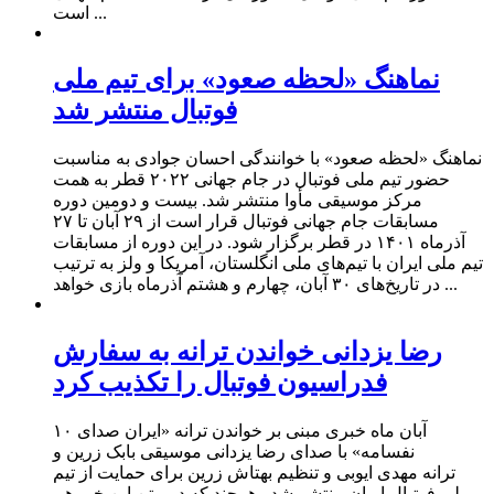
است ...
نماهنگ «لحظه صعود» برای تیم ملی
فوتبال منتشر شد
نماهنگ «لحظه صعود» با خوانندگی احسان جوادی به مناسبت
حضور تیم ملی فوتبال در جام جهانی ۲۰۲۲ قطر به همت
مرکز موسیقی مأوا منتشر شد. بیست ‌و دومین دوره
مسابقات جام جهانی فوتبال قرار است از ۲۹ آبان تا ۲۷
آذرماه ۱۴۰۱ در قطر برگزار شود. در این دوره از مسابقات
تیم ملی ایران با تیم‌های ملی انگلستان، آمریکا و ولز به ترتیب
در تاریخ‌های ۳۰ آبان، چهارم و هشتم آذرماه بازی خواهد ...
رضا یزدانی خواندن ترانه به سفارش
فدراسیون فوتبال را تکذیب کرد
۱۰ آبان ماه خبری مبنی بر خواندن ترانه «ایران صدای
نفسامه» با صدای رضا یزدانی موسیقی بابک زرین و
ترانه مهدی ایوبی و تنظیم بهتاش زرین برای حمایت از تیم
ملی فوتبال ایران منتشر شد. هرچند که در متن این خبر هم