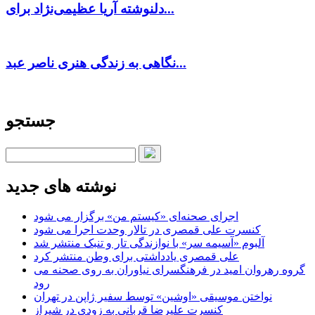
دلنوشته آریا عظیمی‌نژاد برای...
نگاهی به زندگی هنری ناصر عبد...
جستجو
نوشته های جدید
اجرای صحنه‌ای «کیستم من» برگزار می شود
کنسرت علی قمصری در تالار وحدت اجرا می شود
آلبوم «آسیمه سر» با نوازندگی تار و تنبک منتشر شد
علی قمصری یادداشتی برای وطن منتشر کرد
گروه رهروان امید در فرهنگسرای نیاوران به روی صحنه می
رود
نواختن موسیقی «اوشین» توسط سفیر ژاپن در تهران
کنسرت علیرضا قربانی به زودی در شیراز