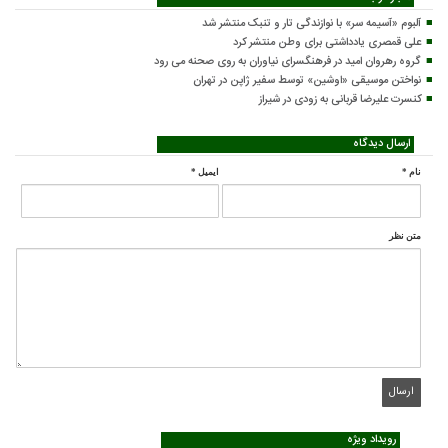
آلبوم «آسیمه سر» با نوازندگی تار و تنبک منتشر شد
علی قمصری یادداشتی برای وطن منتشر کرد
گروه رهروان امید در فرهنگسرای نیاوران به روی صحنه می رود
نواختن موسیقی «اوشین» توسط سفیر ژاپن در تهران
کنسرت علیرضا قربانی به زودی در شیراز
ارسال دیدگاه
نام
*
ایمیل
*
متن نظر
رویداد ویژه