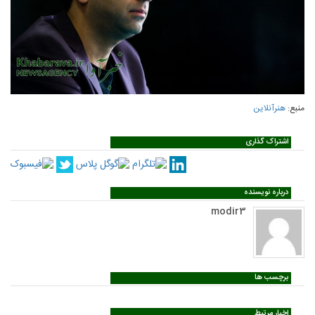
منبع:
هنرآنلاین
اشتراک گذاری
درباره نویسنده
modir3
برچسب ها
اخبار مرتبط