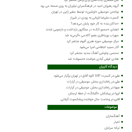
علی قمصری یادداشتی برای وطن منتشر کرد
گروه رهروان امید در فرهنگسرای نیاوران به روی صحنه می رود
نواختن موسیقی «اوشین» توسط سفیر ژاپن در تهران
کنسرت علیرضا قربانی به زودی در شیراز
«ماکان بند» به کار خود پایان می‌دهد؟
اعضای «مسیو اَتک» در سنگاپور بازداشت و بازجویی شدند
سهراب پورناظری عضو آکادمی «گرمی» شد
مرکز موسیقی حوزه هنری آلبوم منتشر کرد
آثار مجید انتظامی اجرا می‌شود
محسن چاوشی آهنگ جدید منتشر کرد
هادی فیض آبادی خواننده «خسوف» شد
دیدگاه کاربران
علی
در
کنسرت VIP کاوه آفاق در تهران برگزار می‌شود
علی
در
راه‌اندازی بخش موسیقی در آپارات
سینا
در
راه‌اندازی بخش موسیقی در آپارات
ثریا
در
پیشکش «گلبانگ» از خطه لرستان
لادن
در
وخامت حال خواننده پیشکسوت گیلانی
موضوعات
آهنگسازان
اخبار
ترانه سرایان