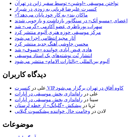
نواختن موسیقی «اوشین» توسط سفیر ژاپن در تهران
کنسرت علیرضا قربانی به زودی در شیراز
«ماکان بند» به کار خود پایان می‌دهد؟
اعضای «مسیو اَتک» در سنگاپور بازداشت و بازجویی شدند
سهراب پورناظری عضو آکادمی «گرمی» شد
مرکز موسیقی حوزه هنری آلبوم منتشر کرد
آثار مجید انتظامی اجرا می‌شود
محسن چاوشی آهنگ جدید منتشر کرد
هادی فیض آبادی خواننده «خسوف» شد
انتشار نُت نوشته‌های یک استاد موسیقی
آلبوم بین‌المللی «یالثارات الامام» منتشر می‌شود
دیدگاه کاربران
کنسرت VIP کاوه آفاق در تهران برگزار می‌شود
علی
در
علی
در
راه‌اندازی بخش موسیقی در آپارات
سینا
در
راه‌اندازی بخش موسیقی در آپارات
ثریا
در
پیشکش «گلبانگ» از خطه لرستان
لادن
در
وخامت حال خواننده پیشکسوت گیلانی
موضوعات