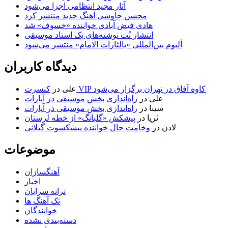
آثار مجید انتظامی اجرا می‌شود
محسن چاوشی آهنگ جدید منتشر کرد
هادی فیض آبادی خواننده «خسوف» شد
انتشار نُت نوشته‌های یک استاد موسیقی
آلبوم بین‌المللی «یالثارات الامام» منتشر می‌شود
دیدگاه کاربران
کنسرت VIP کاوه آفاق در تهران برگزار می‌شود
علی
در
علی
در
راه‌اندازی بخش موسیقی در آپارات
سینا
در
راه‌اندازی بخش موسیقی در آپارات
ثریا
در
پیشکش «گلبانگ» از خطه لرستان
لادن
در
وخامت حال خواننده پیشکسوت گیلانی
موضوعات
آهنگسازان
اخبار
ترانه سرایان
تک آهنگ ها
خوانندگان
دسته‌بندی نشده