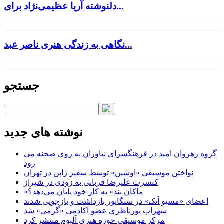
دلنوشته آریا عظیمی‌نژاد برای...
نگاهی به زندگی هنری ناصر عبد...
جستجو
نوشته های جدید
گروه رهروان امید در فرهنگسرای نیاوران به روی صحنه می
رود
نواختن موسیقی «اوشین» توسط سفیر ژاپن در تهران
کنسرت علیرضا قربانی به زودی در شیراز
«ماکان بند» به کار خود پایان می‌دهد؟
اعضای «مسیو اَتک» در سنگاپور بازداشت و بازجویی شدند
سهراب پورناظری عضو آکادمی «گرمی» شد
مرکز موسیقی حوزه هنری آلبوم منتشر کرد