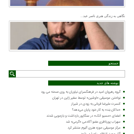
نگاهی به زندگی هنری ناصر عبد...
جستجو
نوشته های جدید
گروه رهروان امید در فرهنگسرای نیاوران به روی صحنه می رود
نواختن موسیقی «اوشین» توسط سفیر ژاپن در تهران
کنسرت علیرضا قربانی به زودی در شیراز
«ماکان بند» به کار خود پایان می‌دهد؟
اعضای «مسیو اَتک» در سنگاپور بازداشت و بازجویی شدند
سهراب پورناظری عضو آکادمی «گرمی» شد
مرکز موسیقی حوزه هنری آلبوم منتشر کرد