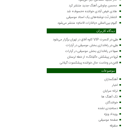
آثار مجید انتظامی اجرا می‌شود
محسن چاوشی آهنگ جدید منتشر کرد
هادی فیض آبادی خواننده «خسوف» شد
انتشار نُت نوشته‌های یک استاد موسیقی
آلبوم بین‌المللی «یالثارات الامام» منتشر می‌شود
دیدگاه کاربران
علی
در
کنسرت VIP کاوه آفاق در تهران برگزار می‌شود
علی
در
راه‌اندازی بخش موسیقی در آپارات
سینا
در
راه‌اندازی بخش موسیقی در آپارات
ثریا
در
پیشکش «گلبانگ» از خطه لرستان
لادن
در
وخامت حال خواننده پیشکسوت گیلانی
موضوعات
آهنگسازان
اخبار
ترانه سرایان
تک آهنگ ها
خوانندگان
دسته‌بندی نشده
رویداد ویژه
صفحه موسیقی
متفرقه