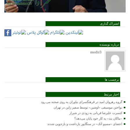
اشتراک گذاری
درباره نویسنده
modir3
برچسب ها
اخبار مرتبط
گروه رهروان امید در فرهنگسرای نیاوران به روی صحنه می رود
نواختن موسیقی «اوشین» توسط سفیر ژاپن در تهران
کنسرت علیرضا قربانی به زودی در شیراز
«ماکان بند» به کار خود پایان می‌دهد؟
اعضای «مسیو اَتک» در سنگاپور بازداشت و بازجویی شدند