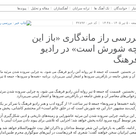
بار
خوانندگان
تک آهنگ ها
ترانه سرایان
آهنگسازان
مقاله و تحلیل
پیوندها
 ۵ تیر ۱۴۰۵ - ۱۴:۴۸
کد خبر : ۳۲۸۹۲
ررسی راز ماندگاری «باز این
ه شورش است» در رادیو
رهنگ
در نخستین قسمت که جمعه ۵ تیر روانه آنتن رادیو فرهنگ می شود، به چرایی سروده شد
آن و نقش جامعه در بازآفرینی سرودها و اشعار آیینی می‌پردازد. برنامه «نغمه‌ها و سرودها» جمعه ۵ تیر ساعت ۱۶ از گروه ادب و هنر رادیو فرهنگ با تمرکز […]
در نخستین قسمت که جمعه ۵ تیر روانه آنتن رادیو فرهنگ می شود، به چرایی سرود
زخوانی‌های معاصر آن و نقش جامعه در بازآفرینی سرودها و اشعار آیینی می‌پردازد.
برنامه «نغمه‌ها و سرودها» جمعه ۵ تیر ساعت ۱۶ از گروه ادب و هنر رادی
کیب‌بند مشهور «باز این چه شورش است که در خلق عالم است» اثر محتشم کاشانی، پخش م
 این برنامه، چرایی سروده شدن این مرثیه عاشورایی و زمینه‌های تاریخی و ادبی شکل‌گیری آ
ر توسط گروه سرود آباده پخش خواهد شد؛ اجرایی که تلاشی برای پیوند دادن میراث آیینی با ب
 ادامه، نگاهی به بازخوانی این شعر توسط مداحان و ذاکران اهل بیت علیهم‌السلام خواهد شد و 
عی ایرانیان سخن خواهند گفت؛ شعری که قرن‌هاست در آیین‌های سوگواری محرم طنین‌انداز