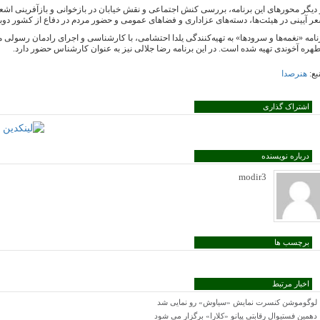
 دیگر محورهای این برنامه، بررسی کنش اجتماعی و نقش خیابان در بازخوانی و بازآفرینی ا
ر آیینی در هیئت‌ها، دسته‌های عزاداری و فضاهای عمومی و حضور مردم در دفاع از کشور دوبار
نامه «نغمه‌ها و سرودها» به تهیه‌کنندگی یلدا احتشامی، با کارشناسی و اجرای رادمان رسولی
هره آخوندی تهیه شده است. در این برنامه رضا جلالی نیز به عنوان کارشناس حضور دارد.
بع:
هنرصدا
اشتراک گذاری
درباره نویسنده
modir3
برچسب ها
اخبار مرتبط
لوگوموشن کنسرت‌ نمایش «سیاوش» رو نمایی شد
دهمین فستیوال رقابتی پیانو «کلارا» برگزار می شود