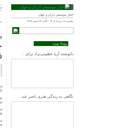
اخ
اخبار موسیقی ایران و جهان
یکشنبه ۱۸ مرداد ۱۴۰۵ - الأحد ۲۴ صفر ۱۴۴۸
جمعه -
ب
چ
رویداد ویژه
ف
دلنوشته آریا عظیمی‌نژاد برای...
با
نگاهی به زندگی هنری ناصر عبد...
تر
در
شع
در
جم