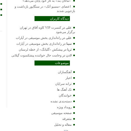
«ماکان بند» به کار خود پایان می‌دهد؟
اعضای «مسیو اَتک» در سنگاپور بازداشت و
بازجویی شدند
دیدگاه کاربران
علی
در
کنسرت VIP کاوه آفاق در تهران
برگزار می‌شود
علی
در
راه‌اندازی بخش موسیقی در آپارات
سینا
در
راه‌اندازی بخش موسیقی در آپارات
ثریا
در
پیشکش «گلبانگ» از خطه لرستان
لادن
در
وخامت حال خواننده پیشکسوت گیلانی
موضوعات
آهنگسازان
اخبار
ترانه سرایان
تک آهنگ ها
خوانندگان
دسته‌بندی نشده
رویداد ویژه
صفحه موسیقی
متفرقه
مقاله و تحلیل