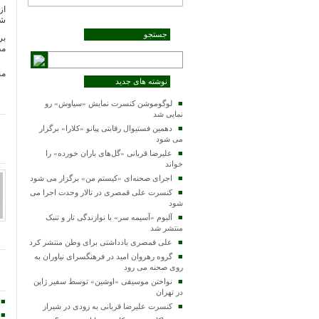
از
شع
جستجو
بر
مط
من
نوشته های جدید
لوگوموشن کنسرت‌ نمایش «سیاوش» رو
نمایی شد
دهمین فستیوال رقابتی پیانو «کلارا» برگزار
می شود
علیرضا قربانی «گل‌های باران خورده» را
خواند
اجرای صحنه‌ای «کیستم من» برگزار می شود
کنسرت علی قمصری در تالار وحدت اجرا می
شود
آلبوم «آسیمه سر» با نوازندگی تار و تنبک
منتشر شد
علی قمصری یادداشتی برای وطن منتشر کرد
گروه رهروان امید در فرهنگسرای نیاوران به
روی صحنه می رود
نواختن موسیقی «اوشین» توسط سفیر ژاپن
در تهران
کنسرت علیرضا قربانی به زودی در شیراز